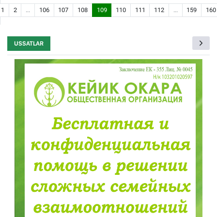
1
2
...
106
107
108
109
110
111
112
...
159
160
USSATLAR