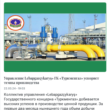
Управление Lebapgazçykaryş» ГК «Туркменгаз» ускоряет
темпы производства
22.03.24 - 19:03
Коллектив управления «Lebapgazçykaryş»
Государственного концерна «Туркменгаз» добивается
высоких успехов в производстве ценной продукции. За
первые два месяца нынешнего года объем добычи