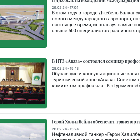
В Джебеле на возведении международног
29.02.24 - 17:04
В этом году в городе Джебель Балканс
нового международного аэропорта, спо
настоящее время, используя самые со
свыше 600 специалистов различных про
В НТЗ «Аваза» состоялся семинар проф
28.02.24 - 15:48
Обучающие и консультационные занят
туристической зоне «Аваза» Советом 
комитетом профсоюза ГК «Туркменнеб
Герой Халилбейли обеспечит транспорт
28.02.24 - 15:24
Нефтеналивной танкер «Герой Халилб