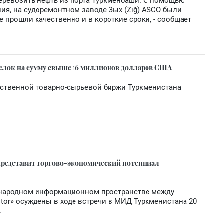
еревозить нефть из порта Туркменбаши. С помощью
ия, на судоремонтном заводе Зых (Zığ) ASCO были
 прошли качественно и в короткие сроки, - сообщает
делок на сумму свыше 16 миллионов долларов США
рственной товарно-сырьевой биржи Туркменистана
представит торгово-экономический потенциал
ународном информационном пространстве между
stor» осуждены в ходе встречи в МИД Туркменистана 20
.