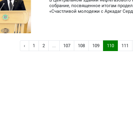
В Центральном здании нефтегазового 
собрание, посвященное итогам продел
«Счастливой молодежи с Аркадаг Серд
‹
1
2
...
107
108
109
110
111