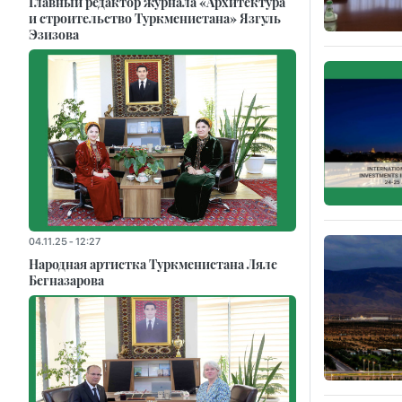
Главный редактор журнала «Архитектура
и строительство Туркменистана» Язгуль
Эзизова
04.11.25 - 12:27
Народная артистка Туркменистана Ляле
Бегназарова