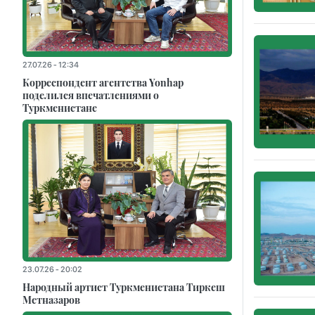
27.07.26 - 12:34
Корреспондент агентства Yonhap
поделился впечатлениями о
Туркменистане
23.07.26 - 20:02
Народный артист Туркменистана Тиркеш
Мeтназаров