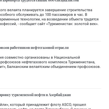
о аэропорта трудятся свыше 600 специалистов
кого велаята планируется завершение строительства
собного обслуживать до 100 пассажиров в час. В
временные технологии, на возведении объекта трудятся
фессий, - сообщает сайт «Туркменистан: золотой век».
союзов работников нефтегазовой отрасли
ия совместно организованы в Национальной
профсоюзов нефтегазового комплекса Туркменистана,
ит», Балканским велаятским объединением профсоюзов.
ировку туркменской нефти в Азербайджан
ейли», который принадлежит флоту ASCO, прошел