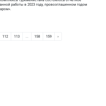
комплекса Туркменистана состоялось отчетное
анной работы в 2023 году, провозглашенном годом
аром».
112
113
...
158
159
›