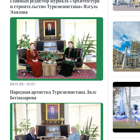
Главный редактор журнала «Архитектура
и строительство Туркменистана» Язгуль
Эзизова
04.11.25 - 12:27
Народная артистка Туркменистана Ляле
Бегназарова