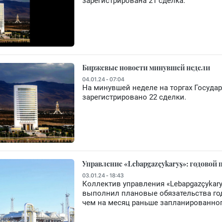
зарегистрирована 21 сделка.
Биржевые новости минувшей недели
04.01.24 - 07:04
На минувшей неделе на торгах Госуда
зарегистрировано 22 сделки.
Управление «Lebapgazçykaryş»: годовой 
03.01.24 - 18:43
Коллектив управления «Lebapgazçykar
выполнил плановые обязательства го
чем на месяц раньше запланированног