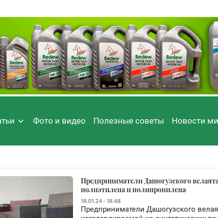
атьи
Фото и видео
Полезные советы
Новости м
Предприниматели Дашогузского велаят
полиэтилена и полипропилена
18.01.24 - 18:48
Предприниматели Дашогузского велая