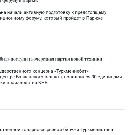
у форуму в Париже
на начали активную подготовку к предстоящему
тиционному форуму, который пройдет в Париже
ебит» поступила очередная партия новой техники
осударственного концерна «Туркменнебит»,
центре Балканского велаята, пополнился 30 единицами
ки производства КНР.
рственной товарно-сырьевой бир¬жи Туркменистана