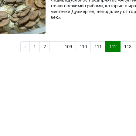
Индивидуальное предприятие «Altyn-N
точки свежими грибами, которые выра
местечке Дузмерген, неподалеку от гор
век».
‹
1
2
...
109
110
111
112
113