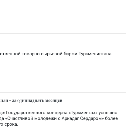
рственной товарно-сырьевой биржи Туркменистана
план - за одиннадцать месяцев
yş» Государственного концерна «Туркменгаз» успешно
да «Счастливой молодежи с Аркадаг Сердаром» более
о срока.