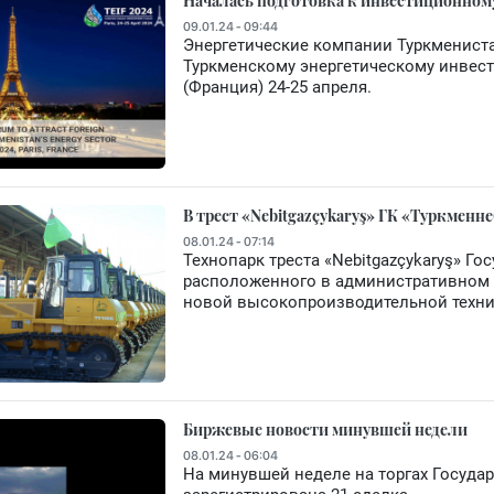
Началась подготовка к инвестиционном
09.01.24 - 09:44
Энергетические компании Туркмениста
Туркменскому энергетическому инвес
(Франция) 24-25 апреля.
В трест «Nebitgazçykaryş» ГК «Туркменн
08.01.24 - 07:14
Технопарк треста «Nebitgazçykaryş» Г
расположенного в административном 
новой высокопроизводительной техни
Биржевые новости минувшей недели
08.01.24 - 06:04
На минувшей неделе на торгах Госуда