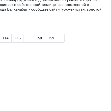
ur Zamany» круглый год обеспечивает рынки и торговые
щивает в собственной теплице, расположенной в
ода Балканабат, - сообщает сайт «Туркменистан: золотой
114
115
...
158
159
›