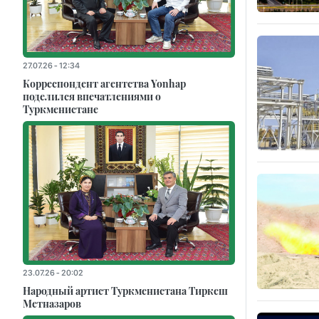
27.07.26 - 12:34
Корреспондент агентства Yonhap
поделился впечатлениями о
Туркменистане
23.07.26 - 20:02
Народный артист Туркменистана Тиркеш
Мeтназаров