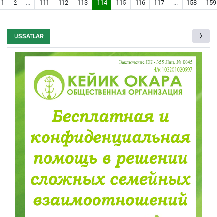
1
2
...
111
112
113
114
115
116
117
...
158
159
USSATLAR