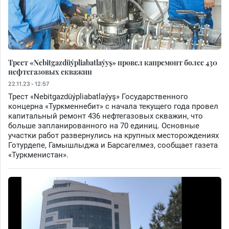
Трест «Nebitgazdüýpliabatlaýyş» провел капремонт более 430
нефтегазовых скважин
22.11.23 - 12:57
Трест «Nebitgazdüýpliabatlaýyş» Государственного
концерна «Туркменнебит» с начала текущего года провел
капитальный ремонт 436 нефтегазовых скважин, что
больше запланированного на 70 единиц. Основные
участки работ развернулись на крупных месторождениях
Готурдепе, Гамышлыджа и Барсагелмез, сообщает газета
«Туркменистан».