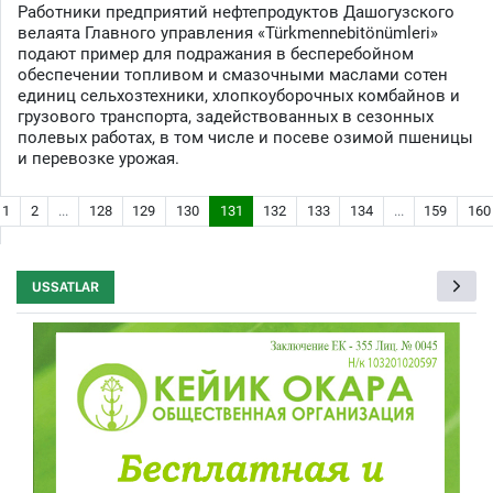
Работники предприятий нефтепродуктов Дашогузского
велаята Главного управления «Türkmennebitönümleri»
подают пример для подражания в бесперебойном
обеспечении топливом и смазочными маслами сотен
единиц сельхозтехники, хлопкоуборочных комбайнов и
грузового транспорта, задействованных в сезонных
полевых работах, в том числе и посеве озимой пшеницы
и перевозке урожая.
1
2
...
128
129
130
131
132
133
134
...
159
160
USSATLAR