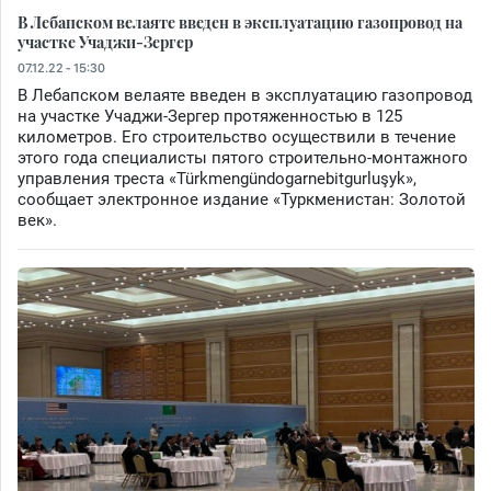
В Лебапском велаяте введен в эксплуатацию газопровод на
участке Учаджи-Зергер
07.12.22 - 15:30
В Лебапском велаяте введен в эксплуатацию газопровод
на участке Учаджи-Зергер протяженностью в 125
километров. Его строительство осуществили в течение
этого года специалисты пятого строительно-монтажного
управления треста «Türkmengündogarnebitgurluşyk»,
сообщает электронное издание «Туркменистан: Золотой
век».