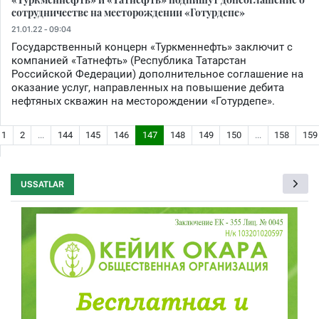
сотрудничестве на месторождении «Готурдепе»
21.01.22 - 09:04
Государственный концерн «Туркменнефть» заключит с
компанией «Татнефть» (Республика Татарстан
Российской Федерации) дополнительное соглашение на
оказание услуг, направленных на повышение дебита
нефтяных скважин на месторождении «Готурдепе».
1
2
...
144
145
146
147
148
149
150
...
158
159
USSATLAR