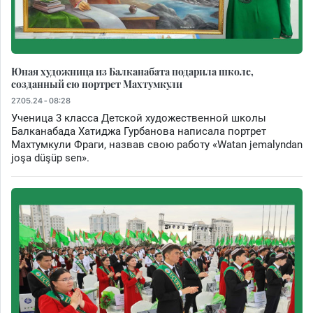
Юная художница из Балканабата подарила школе,
созданный ею портрет Махтумкули
27.05.24 - 08:28
Ученица 3 класса Детской художественной школы
Балканабада Хатиджа Гурбанова написала портрет
Махтумкули Фраги, назвав свою работу «Watan jemalyndan
joşa düşüp sen».