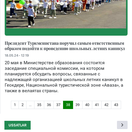
Президент Туркменистана поручил самым ответственным
образом подойти к проведению школьных летних каникул
18.05.24 - 12:19
20 мая в Министерстве образования состоится
заседание специальной комиссии, на котором
планируется обсудить вопросы, связанные с
надлежащей организацией школьных летних каникул в
Геокдере, Национальной туристической зоне «Аваза», а
также в велаятах страны.
1
2
...
35
36
37
38
39
40
41
42
43
USSATLAR