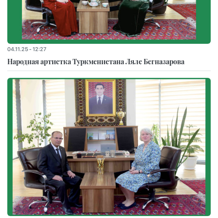
04.11.25 - 12:27
Народная артистка Туркменистана Ляле Бегназарова