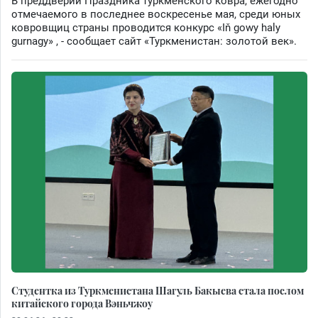
В преддверии Праздника туркменского ковра, ежегодно
отмечаемого в последнее воскресенье мая, среди юных
ковровщиц страны проводится конкурс «Iň gowy haly
gurnagy» , - сообщает сайт «Туркменистан: золотой век».
Студентка из Туркменистана Шагуль Бакыева стала послом
китайского города Вэньчжоу