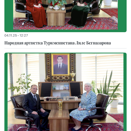
04.11.25 - 12:27
Народная артистка Туркменистана Ляле Бегназарова