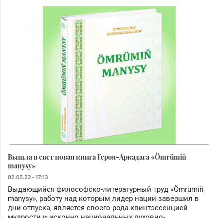
Вышла в свет новая книга Героя-Аркадага «Ömrümiň
manysy»
02.05.22 - 17:13
Выдающийся философско-литературный труд «Ömrümiň
manysy», работу над которым лидер нации завершил в
дни отпуска, является своего рода квинтэссенцией
мудрости и исконно национальных духовно-