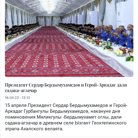
Президент Сердар Бердымухамедов и Герой-Аркадаг дали
садака-агзачар
16.04.22 - 13:12
15 апреля Президент Сердар Бердымухамедов и Герой-
Аркадаг Гурбангулы Бердымухамедов, накануне дня
поминовения Мяликгулы -Бердымухамет оглы, дали
садака-агзачар в древнем селе Ызгант Геоктепинского
этрапа Ахалского велаята.