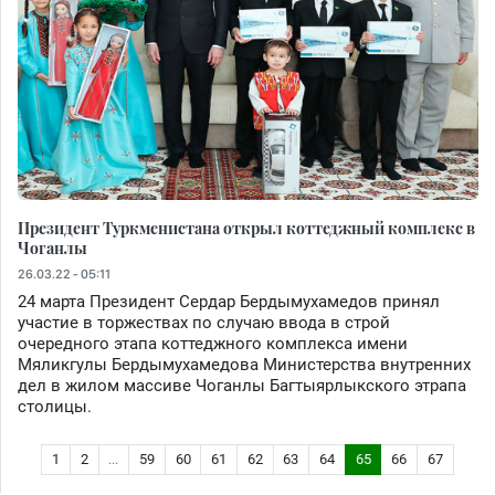
Президент Туркменистана открыл коттеджный комплекс в
Чоганлы
26.03.22 - 05:11
24 марта Президент Сердар Бердымухамедов принял
участие в торжествах по случаю ввода в строй
очередного этапа коттеджного комплекса имени
Мяликгулы Бердымухамедова Министерства внутренних
дел в жилом массиве Чоганлы Багтыярлыкского этрапа
столицы.
1
2
...
59
60
61
62
63
64
65
66
67