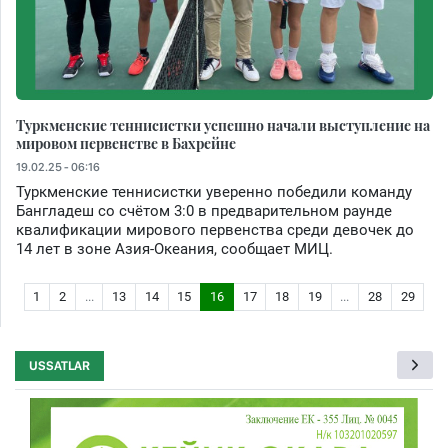
Туркменские теннисистки успешно начали выступление на
мировом первенстве в Бахрейне
19.02.25 - 06:16
Туркменские теннисистки уверенно победили команду
Бангладеш со счётом 3:0 в предварительном раунде
квалификации мирового первенства среди девочек до
14 лет в зоне Азия-Океания, сообщает МИЦ.
1
2
...
13
14
15
16
17
18
19
...
28
29
USSATLAR