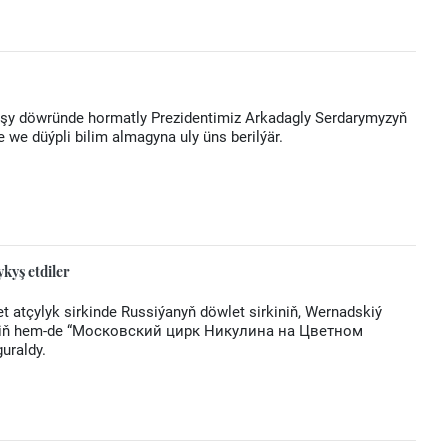
yşy döwründe hormatly Prezidentimiz Arkadagly Serdarymyzyň
ne we düýpli bilim almagyna uly üns berilýär.
ykyş etdiler
 atçylyk sirkinde Russiýanyň döwlet sirkiniň, Wernadskiý
iniň hem-de “Московский цирк Никулина на Цветном
guraldy.