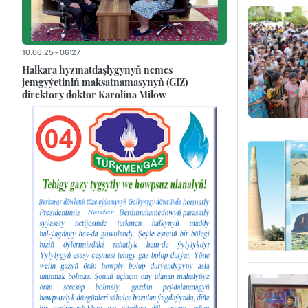
10.06.25 - 06:27
Halkara hyzmatdaşlygynyň nemes
jemgyýetiniň maksatnamasynyň (GIZ)
direktory doktor Karolina Milow