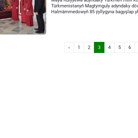
Maýa Kulyýewa adyndaky Türkmen milli kon
Türkmenistanyň Magtymguly adyndaky döwl
Halmämmedowyň 85 ýyllygyna bagyşlap yl
‹
1
2
3
4
5
6