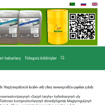
rt habarlary
Tölegsiz bildirişler
de Magtymgulynyň keşbi» atly ylmy monografiýa çapdan çykdy
nserwatoriýasynyň «Sazyň taryhy» kafedrasynyň uly
Türkmen kompozitorlarynyň döredijiliginde Magtymgulynyň