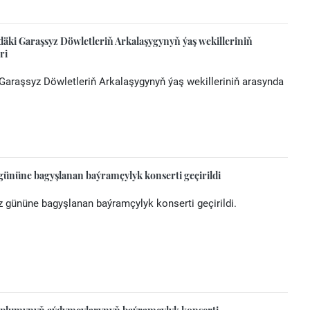
äki Garaşsyz Döwletleriň Arkalaşygynyň ýaş wekilleriniň
ri
Garaşsyz Döwletleriň Arkalaşygynyň ýaş wekilleriniň arasynda
gününe bagyşlanan baýramçylyk konserti geçirildi
 gününe bagyşlanan baýramçylyk konserti geçirildi.