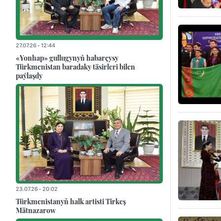
27.07.26 - 12:44
«Yonhap» gullugynyň habarçysy
Türkmenistan baradaky täsirleri bilen
paýlaşdy
23.07.26 - 20:02
Türkmenistanyň halk artisti Tirkeş
Mätnazarow