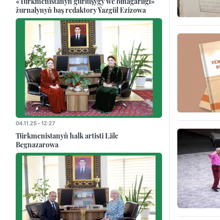
«Türkmenistanyň gurluşygy we binagärligi»
žurnalynyň baş redaktory Ýazgül Ezizowa
04.11.25 - 12:27
Türkmenistanyň halk artisti Läle
Begnazarowa