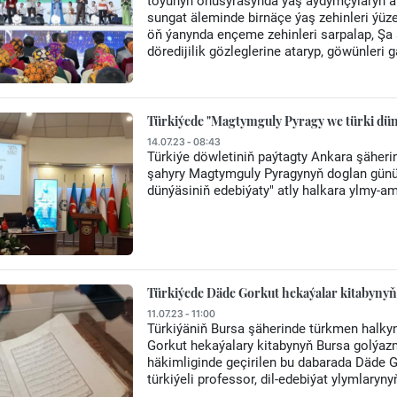
toýunyň öňüsyrasynda ýaş aýdymçylaryň ar
sungat äleminde birnäçe ýaş zehinleri ýü
öň ýanynda ençeme zehinleri sarpalap, Şa
döredijilik gözleglerine ataryp, göwünleri g
Türkiýede "Magtymguly Pyragy we türki düný
14.07.23 - 08:43
Türkiýe döwletiniň paýtagty Ankara şäheri
şahyry Magtymguly Pyragynyň doglan günün
dünýäsiniň edebiýaty" atly halkara ylmy-am
Türkiýede Däde Gorkut hekaýalar kitabynyň
11.07.23 - 11:00
Türkiýäniň Bursa şäherinde türkmen halky
Gorkut hekaýalary kitabynyň Bursa golýaz
häkimliginde geçirilen bu dabarada Däde 
türkiýeli professor, dil-edebiýat ylymlary