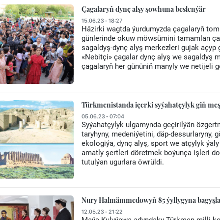
Çagalaryň dynç alşy şowhuna beslenýär
15.06.23 - 18:27
Häzirki wagtda ýurdumyzda çagalaryň tom
günlerinde okuw möwsümini tamamlan çag
sagaldyş-dynç alyş merkezleri gujak açyp
«Nebitçi» çagalar dynç alyş we sagaldyş m
çagalaryň her gününiň manyly we netijeli ge
Türkmenistanda içerki syýahatçylyk giň meş
05.06.23 - 07:04
Syýahatçylyk ulgamynda geçirilýän özgertm
taryhyny, medeniýetini, däp-dessurlaryny,
ekologiýa, dynç alyş, sport we atçylyk ýa
amatly şertleri döretmek boýunça işleri d
tutulýan ugurlara öwrüldi.
Nury Halmämmedowyň 85 ýyllygyna bagyşlan
12.05.23 - 21:22