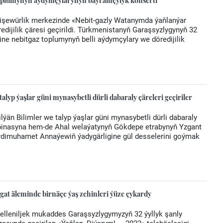
oplumynyň aýdymçylarynyň baýramçylyk konserti
işewürlik merkezinde «Nebit-gazly Watanymda ýaňlanýar
edijilik çäresi geçirildi. Türkmenistanyň Garaşsyzlygynyň 32
ne nebitgaz toplumynyň belli aýdymçylary we döredijilik
lyp ýaşlar güni mynasybetli dürli dabaraly çäreleri geçiriler
lýän Bilimler we talyp ýaşlar güni mynasybetli dürli dabaraly
 binasyna hem-de Ahal welaýatynyň Gökdepe etrabynyň Yzgant
erdimuhamet Annaýewiň ýadygärligine gül desselerini goýmak
gat äleminde birnäçe ýaş zehinleri ýüze çykardy
belleniljek mukaddes Garaşsyzlygymyzyň 32 ýyllyk şanly