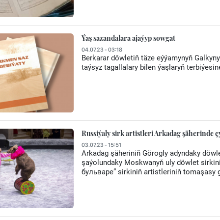
Ýaş sazandalara ajaýyp sowgat
04.07.23 - 03:18
Berkarar döwletiň täze eýýamynyň Galkyn
taýsyz tagallalary bilen ýaşlaryň terbiýesi
Russiýaly sirk artistleri Arkadag şäherinde ç
03.07.23 - 15:51
Arkadag şäheriniň Görogly adyndaky döwlet
şaýolundaky Moskwanyň uly döwlet sirk
бульваре” sirkiniň artistleriniň tomaşasy 