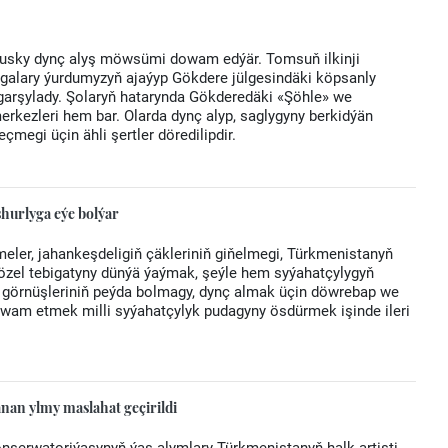
usky dynç alyş möwsümi dowam edýär. Tomsuň ilkinji
alary ýurdumyzyň ajaýyp Gökdere jülgesindäki köpsanly
 garşylady. Şolaryň hatarynda Gökderedäki «Şöhle» we
erkezleri hem bar. Olarda dynç alyp, saglygyny berkidýän
çmegi üçin ähli şertler döredilipdir.
hurlyga eýe bolýar
eler, jahankeşdeligiň çäkleriniň giňelmegi, Türkmenistanyň
 gözel tebigatyny dünýä ýaýmak, şeýle hem syýahatçylygyň
ly görnüşleriniň peýda bolmagy, dynç almak üçin döwrebap we
owam etmek milli syýahatçylyk pudagyny ösdürmek işinde ileri
an ylmy maslahat geçirildi