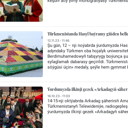
keşbi» atly ylmy monografiýasy Türkmenis
Türkmenistanda Hasyl baýramy giňden belle
12.11.23 - 11:46
Şu gün, 12 – nji noýabrda ýurdumyzda Has
adyndaky Türkmen oba hojalyk uniwersitet
Berdimuhamedowyň tabşyrygy boýunça şu ýyl
sylaglamak dabarasy geçirildi. Türkmenis
söýgüsi üçin» medaly, şeýle hem gymmat 
Ýurdumyzda ilkinji gezek «Arkadagyň säheri»
16.10.23 - 11:03
14-15-nji oktýabrda Arkadag şäheriniň 
Türkmenistanyň Telewideniýe, radiogepleş
ýurdumyzda ilkinji gezek «Arkadagyň säheri»