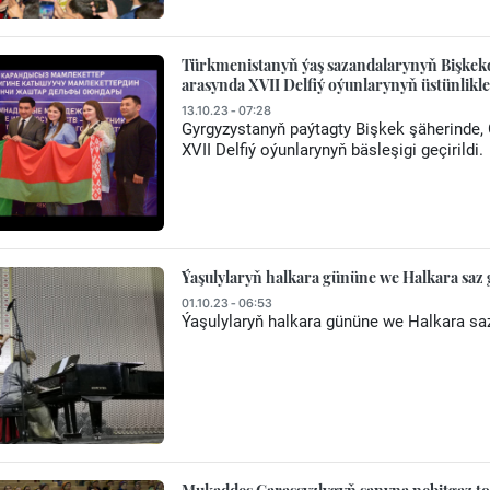
Türkmenistanyň ýaş sazandalarynyň Bişkekd
arasynda XVII Delfiý oýunlarynyň üstünlikle
13.10.23 - 07:28
Gyrgyzystanyň paýtagty Bişkek şäherinde, 
XVII Delfiý oýunlarynyň bäsleşigi geçirildi.
Ýaşulylaryň halkara gününe we Halkara saz 
01.10.23 - 06:53
Ýaşulylaryň halkara gününe we Halkara saz