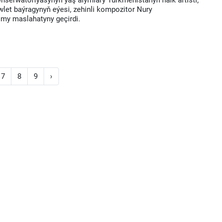
serwatoriýasynyň ýaş alymlary Türkmenistanyň halk artisti,
et baýragynyň eýesi, zehinli kompozitor Nury
my maslahatyny geçirdi.
7
8
9
›