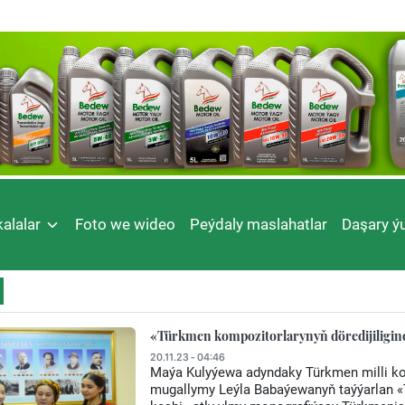
alalar
Foto we wideo
Peýdaly maslahatlar
Daşary ýu
«Türkmen kompozitorlarynyň döredijiligin
20.11.23 - 04:46
Maýa Kulyýewa adyndaky Türkmen milli ko
mugallymy Leýla Babaýewanyň taýýarlan «