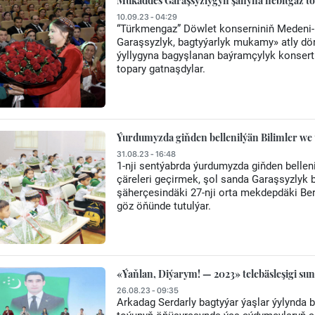
Mukaddes Garaşsyzlygyň şanyna nebitgaz t
10.09.23 - 04:29
“Türkmengaz” Döwlet konserniniň Medeni-
Garaşsyzlyk, bagtyýarlyk mukamy» atly dör
ýyllygyna bagyşlanan baýramçylyk konserti
topary gatnaşdylar.
Ýurdumyzda giňden bellenilýän Bilimler we ta
31.08.23 - 16:48
1-nji sentýabrda ýurdumyzda giňden belleni
çäreleri geçirmek, şol sanda Garaşsyzlyk
şäherçesindäki 27-nji orta mekdepdäki B
göz öňünde tutulýar.
«Ýaňlan, Diýarym! — 2023» telebäsleşigi sun
26.08.23 - 09:35
Arkadag Serdarly bagtyýar ýaşlar ýylynda 