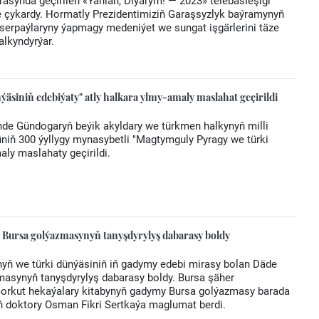
asynda geçirilen «Ýaňlan, Diýarym! — 2023» telebäsleşigi
ze çykardy. Hormatly Prezidentimiziň Garaşsyzlyk baýramynyň
 serpaýlaryny ýapmagy medeniýet we sungat işgärlerini täze
alkyndyrýar.
äsiniň edebiýaty" atly halkara ylmy-amaly maslahat geçirildi
nde Gündogaryň beýik akyldary we türkmen halkynyň milli
iň 300 ýyllygy mynasybetli "Magtymguly Pyragy we türki
aly maslahaty geçirildi.
 Bursa golýazmasynyň tanyşdyrylyş dabarasy boldy
nyň we türki dünýäsiniň iň gadymy edebi mirasy bolan Däde
masynyň tanyşdyrylyş dabarasy boldy. Bursa şäher
Gorkut hekaýalary kitabynyň gadymy Bursa golýazmasy barada
nyň doktory Osman Fikri Sertkaýa maglumat berdi.