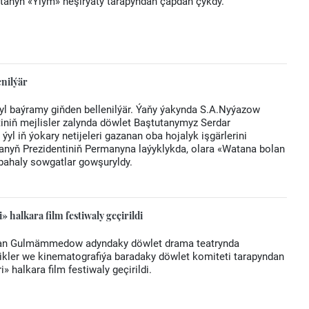
tanyň «Ylym» neşirýaty tarapyndan çapdan çykdy.
nilýär
yl baýramy giňden bellenilýär. Ýaňy ýakynda S.A.Nyýazow
iniň mejlisler zalynda döwlet Baştutanymyz Serdar
 iň ýokary netijeleri gazanan oba hojalyk işgärlerini
tanyň Prezidentiniň Permanyna laýyklykda, olara «Watana bolan
bahaly sowgatlar gowşuryldy.
 halkara film festiwaly geçirildi
Aman Gulmämmedow adyndaky döwlet drama teatrynda
ikler we kinematografiýa baradaky döwlet komiteti tarapyndan
 halkara film festiwaly geçirildi.