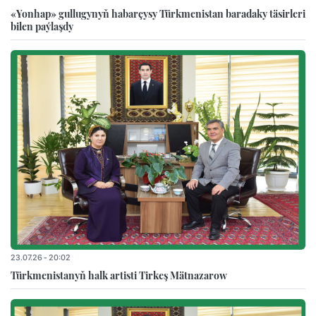
«Yonhap» gullugynyň habarçysy Türkmenistan baradaky täsirleri
bilen paýlaşdy
23.07.26 - 20:02
Türkmenistanyň halk artisti Tirkeş Mätnazarow