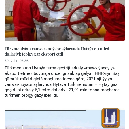
Türkmenistan ýanwar-noýabr aýlarynda Hytaýa 6,1 mlrd
dollarlyk tebigy gaz eksport etdi
30.12.21 - 03:36
Türkmenistan Hytaýa turba geçiriji arkaly «mawy ýangyjy»
eksport etmek boýunça öňdeligi saklap gelýär. HHR-nyň Baş
gümrük müdirliginiň maglumatlaryna görä, 2021-nji ýylyň
ýanwar-noýabr aýlarynda Hytaýa Türkmenistan – Hytaý gaz
geçirijisi arkaly 6,1 mlrd dollarlyk 21,91 mln tonna möçberde
türkmen tebigy gazy iberildi.