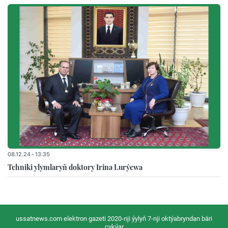
08.12.24 - 13:35
Tehniki ylymlaryň doktory Irina Lurýewa
ussatnews.com elektron gazeti 2020-nji ýylyň 7-nji oktýabryndan bäri
çykýar