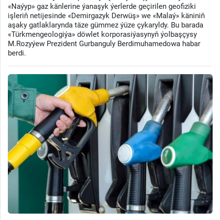
«Naýyp» gaz känlerine ýanaşyk ýerlerde geçirilen geofiziki
işleriň netijesinde «Demirgazyk Derwüş» we «Malaý» käniniň
aşaky gatlaklarynda täze gümmez ýüze çykaryldy. Bu barada
«Türkmengeologiýa» döwlet korporasiýasynyň ýolbaşçysy
M.Rozyýew Prezident Gurbanguly Berdimuhamedowa habar
berdi.