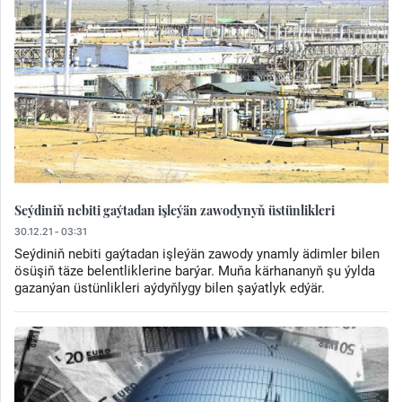
Seýdiniň nebiti gaýtadan işleýän zawodynyň üstünlikleri
30.12.21 - 03:31
Seýdiniň nebiti gaýtadan işleýän zawody ynamly ädimler bilen
ösüşiň täze belentliklerine barýar. Muňa kärhananyň şu ýylda
gazanýan üstünlikleri aýdyňlygy bilen şaýatlyk edýär.