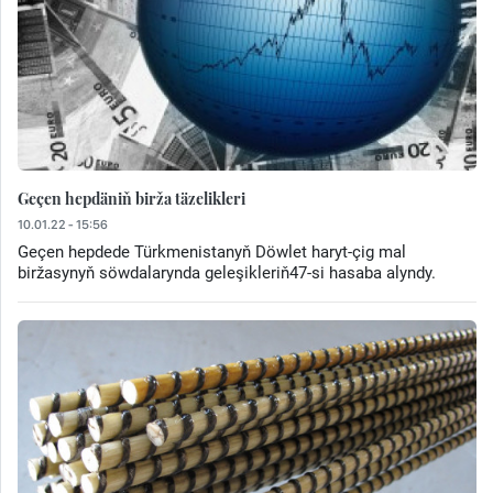
Geçen hepdäniň birža täzelikleri
10.01.22 - 15:56
Geçen hepdede Türkmenistanyň Döwlet haryt-çig mal
biržasynyň söwdalarynda geleşikleriň47-si hasaba alyndy.