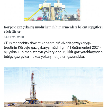
Körpeje gaz çykaryş müdirliginiň hünärmenleri belent sepgitleri
eýeleýärler
04.01.22 - 12:08
«Türkmennebit» döwlet konserniniň «Nebitgazçykaryş»
trestiniň Körpeje gaz çykaryş müdirliginiň hünärmenleri 2021-
nji ýylda Türkmenistanyň ýokary öndürijilikli gaz ýataklaryndan
tebigy gaz çykarmakda ýokary netijeleri gazandylar.