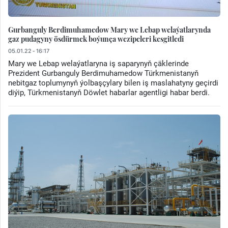
Gurbanguly Berdimuhamedow Mary we Lebap welaýatlarynda
gaz pudagyny ösdürmek boýunça wezipeleri kesgitledi
05.01.22 - 16:17
Mary we Lebap welaýatlaryna iş saparynyň çäklerinde
Prezident Gurbanguly Berdimuhamedow Türkmenistanyň
nebitgaz toplumynyň ýolbaşçylary bilen iş maslahatyny geçirdi
diýip, Türkmenistanyň Döwlet habarlar agentligi habar berdi.