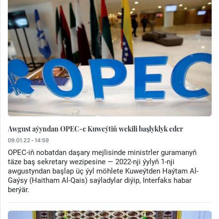
Awgust aýyndan OPEC-e Kuweýtiň wekili başlyklyk eder
09.01.22 - 14:59
OPEC-iň nobatdan daşary mejlisinde ministrler guramanyň
täze baş sekretary wezipesine — 2022-nji ýylyň 1-nji
awgustyndan başlap üç ýyl möhlete Kuweýtden Haýtam Al-
Gaýsy (Haitham Al-Qais) saýladylar diýip, Interfaks habar
berýär.