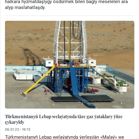
halkara hyzmatdaşlygy ösdürmek bilen bagly meseleleri ara
alyp maslahatlaşdy.
Türkmenistanyň Lebap welaýatynda täze gaz ýataklary ýüze
çykaryldy
06.01.22 - 16:13
Türkmenistanyň Lebap welaýatynda ýerleşýän «Malaý» we