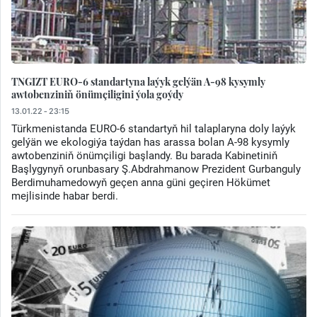
TNGIZT EURO-6 standartyna laýyk gelýän A-98 kysymly
awtobenziniň önümçiligini ýola goýdy
13.01.22 - 23:15
Türkmenistanda EURO-6 standartyň hil talaplaryna doly laýyk
gelýän we ekologiýa taýdan has arassa bolan A-98 kysymly
awtobenziniň önümçiligi başlandy. Bu barada Kabinetiniň
Başlygynyň orunbasary Ş.Abdrahmanow Prezident Gurbanguly
Berdimuhamedowyň geçen anna güni geçiren Hökümet
mejlisinde habar berdi.