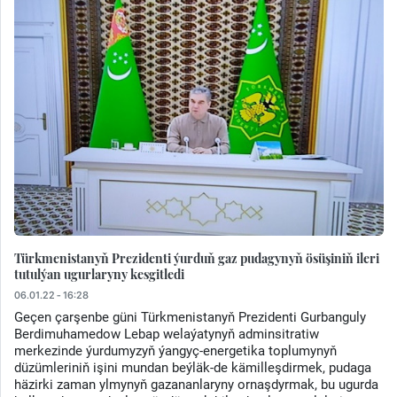
Türkmenistanyň Prezidenti ýurduň gaz pudagynyň ösüşiniň ileri
tutulýan ugurlaryny kesgitledi
06.01.22 - 16:28
Geçen çarşenbe güni Türkmenistanyň Prezidenti Gurbanguly
Berdimuhamedow Lebap welaýatynyň adminsitratiw
merkezinde ýurdumyzyň ýangyç-energetika toplumynyň
düzümleriniň işini mundan beýläk-de kämilleşdirmek, pudaga
häzirki zaman ylmynyň gazananlaryny ornaşdyrmak, bu ugurda