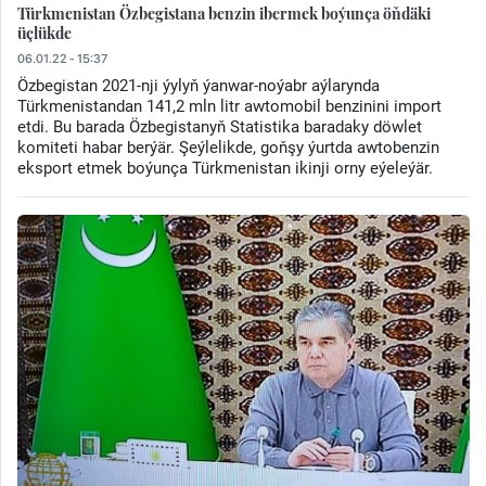
Türkmenistan Özbegistana benzin ibermek boýunça öňdäki
üçlükde
06.01.22 - 15:37
Özbegistan 2021-nji ýylyň ýanwar-noýabr aýlarynda
Türkmenistandan 141,2 mln litr awtomobil benzinini import
etdi. Bu barada Özbegistanyň Statistika baradaky döwlet
komiteti habar berýär. Şeýlelikde, goňşy ýurtda awtobenzin
eksport etmek boýunça Türkmenistan ikinji orny eýeleýär.