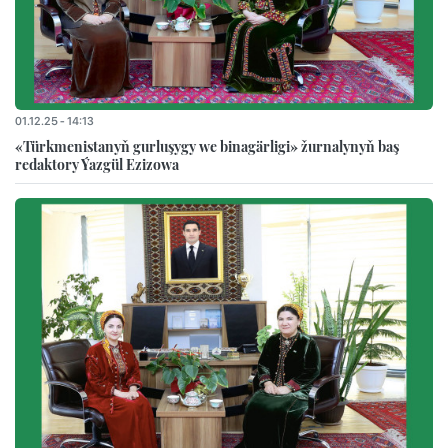
01.12.25 - 14:13
«Türkmenistanyň gurluşygy we binagärligi» žurnalynyň baş
redaktory Ýazgül Ezizowa