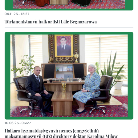
04.11.25 - 12:27
Türkmenistanyň halk artisti Läle Begnazarowa
10.06.25 - 06:27
Halkara hyzmatdaşlygynyň nemes jemgyýetiniň
maksatnamasynyň (GIZ) direktory doktor Karolina Milow