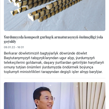
Ýurdumyzda kompozit gurluşyk armaturasynyň önümçiligi ýola
goýuldy
09.01.22 - 16:31
Berkarar döwletimiziň bagtyýarlyk döwründe döwlet
Baştutanymyzyň tabşyryklaryndan ugur alyp, ýurdumyzyň
telekeçilerini goldamak, daşary ýurtlardan getirilýän harytlaryň
ornuny tutýan önümleri ýurdumyzda öndürmek boýunça
toplumyň ministrlikleri tarapyndan degişli işler alnyp barylýar.