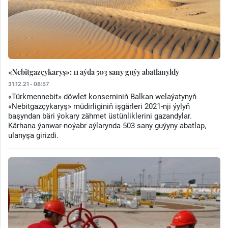
«Nebitgazçykaryş»: 11 aýda 503 sany guýy abatlanyldy
31.12.21 - 08:57
«Türkmennebit» döwlet konserniniň Balkan welaýatynyň
«Nebitgazçykaryş» müdirliginiň işgärleri 2021-nji ýylyň
başyndan bäri ýokary zähmet üstünliklerini gazandylar.
Kärhana ýanwar-noýabr aýlarynda 503 sany guýyny abatlap,
ulanyşa girizdi.