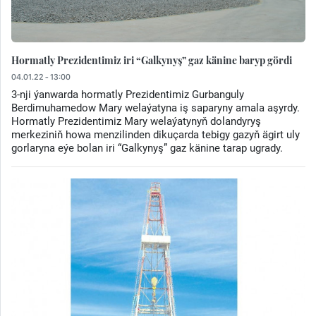
Hormatly Prezidentimiz iri “Galkynyş” gaz känine baryp gördi
04.01.22 - 13:00
3-nji ýanwarda hormatly Prezidentimiz Gurbanguly
Berdimuhamedow Mary welaýatyna iş saparyny amala aşyrdy.
Hormatly Prezidentimiz Mary welaýatynyň dolandyryş
merkeziniň howa menzilinden dikuçarda tebigy gazyň ägirt uly
gorlaryna eýe bolan iri “Galkynyş” gaz känine tarap ugrady.