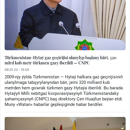
Türkmenistan-Hytaý gaz geçirijisi ulanylyp başlany bäri, 320
mlrd kub metr türkmen gazy iberildi — CNPC
09.01.22 - 15:29
2009-njy ýylda Türkmenistan — Hytaý halkara gaz geçirijisiniň
ulanylmaga tabşyrylanyndan bäri, jemi 320 milliard kub
metrden hem gowrak türkmen gazy Hytaýa iberildi. Bu barada
Hytaýyň Milli nebitgaz korporasiýasynyň Türkmenistandaky
şahamçasynyň (CNPC) baş direktory Çen Huaýlun beýan etdi.
Muny «Watan» habarlar gepleşiginde habar berdiler.