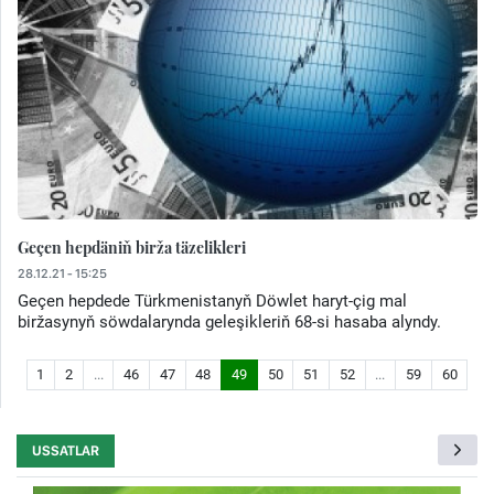
Geçen hepdäniň birža täzelikleri
28.12.21 - 15:25
Geçen hepdede Türkmenistanyň Döwlet haryt-çig mal
biržasynyň söwdalarynda geleşikleriň 68-si hasaba alyndy.
1
2
...
46
47
48
49
50
51
52
...
59
60
USSATLAR