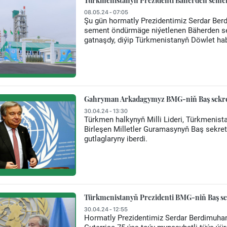
Türkmenistanyň Prezidenti Bäherden sement
08.05.24 - 07:05
Şu gün hormatly Prezidentimiz Serdar Be
sement öndürmäge niýetlenen Bäherden se
gatnaşdy, diýip Türkmenistanyň Döwlet haba
Gahryman Arkadagymyz BMG-niň Baş sekre
30.04.24 - 13:30
Türkmen halkynyň Milli Lideri, Türkmeni
Birleşen Milletler Guramasynyň Baş sekret
gutlaglaryny iberdi.
Türkmenistanyň Prezidenti BMG-niň Baş sek
30.04.24 - 12:55
Hormatly Prezidentimiz Serdar Berdimuha