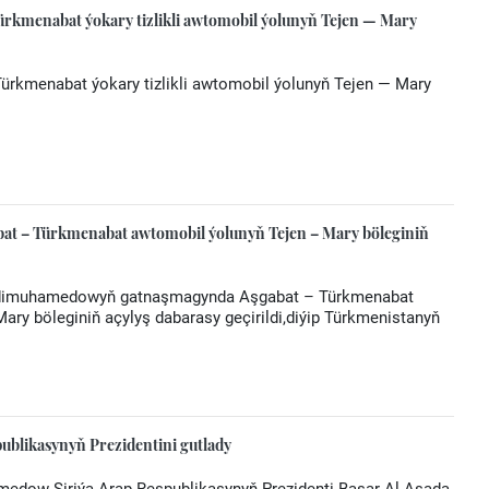
rkmenabat ýokary tizlikli awtomobil ýolunyň Tejen — Mary
ürkmenabat ýokary tizlikli awtomobil ýolunyň Tejen — Mary
abat – Türkmenabat awtomobil ýolunyň Tejen – Mary böleginiň
Berdimuhamedowyň gatnaşmagynda Aşgabat – Türkmenabat
Mary böleginiň açylyş dabarasy geçirildi,diýip Türkmenistanyň
ublikasynyň Prezidentini gutlady