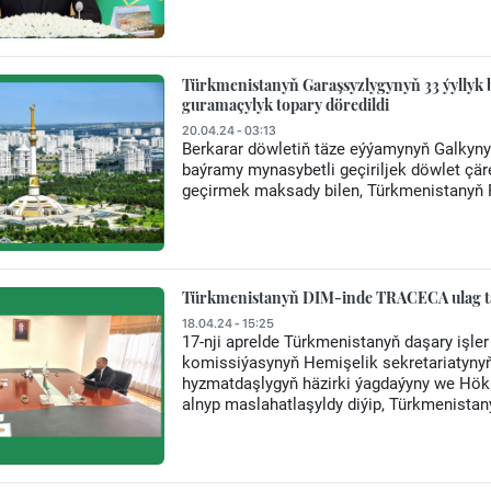
Türkmenistanyň Garaşsyzlygynyň 33 ýyllyk 
guramaçylyk topary döredildi
20.04.24 - 03:13
Berkarar döwletiň täze eýýamynyň Galkyn
baýramy mynasybetli geçiriljek döwlet çär
geçirmek maksady bilen, Türkmenistanyň P
Türkmenistanyň DIM-inde TRACECA ulag tas
18.04.24 - 15:25
17-nji aprelde Türkmenistanyň daşary iş
komissiýasynyň Hemişelik sekretariatyny
hyzmatdaşlygyň häzirki ýagdaýyny we Hökü
alnyp maslahatlaşyldy diýip, Türkmenistan