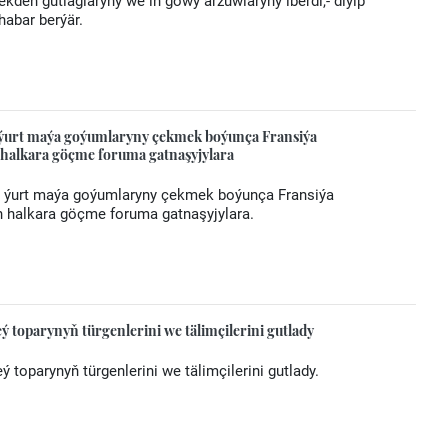
ekden gutlaglaryny we iň gowy arzuwlaryny iberdi,- diýip
habar berýär.
 ýurt maýa goýumlaryny çekmek boýunça Fransiýa
 halkara göçme foruma gatnaşyjylara
y ýurt maýa goýumlaryny çekmek boýunça Fransiýa
än halkara göçme foruma gatnaşyjylara.
toparynyň türgenlerini we tälimçilerini gutlady
toparynyň türgenlerini we tälimçilerini gutlady.