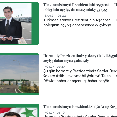
Türkmenistanyň Prezidentiniň Aşgabat — Tü
böleginiň açylyş dabarasyndaky çykyşy
18.04.24 - 05:22
Türkmenistanyň Prezidentiniň Aşgabat — T
böleginiň açylyş dabarasyndaky çykyşy.
Hormatly Prezidentimiz ýokary tizlikli Aşg
açylyş dabarasyna gatnaşdy
17.04.24 - 09:27
Şu gün hormatly Prezidentimiz Serdar 
ýokary tizlikli awtomobil ýolunyň Tejen – 
Döwlet habarlar agentligi habar berýär.
Türkmenistanyň Prezidenti Siriýa Arap Resp
17.04.24 - 06:10