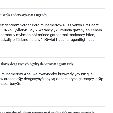
Russiýa Federasiýasyna ugrady
Prezidentimiz Serdar Berdimuhamedow Russiýanyň Prezidenti
1945-nji ýyllaryň Beýik Watançylyk urşunda gazanylan Ýeňşiň
ara hormatly myhman hökmünde gatnaşmak maksady bilen,
rady,diýip Türkmenistanyň Döwlet habarlar agentligi habar
alaýjy desgasynyň açylyş dabarasyna gatnaşdy
dimuhamedow Ahal welaýatyndaky kuwwatlylygy bir gije-
w arassalaýjy desgasynyň açylyş dabaralaryna gatnaşdy, diýip
habar berýär.