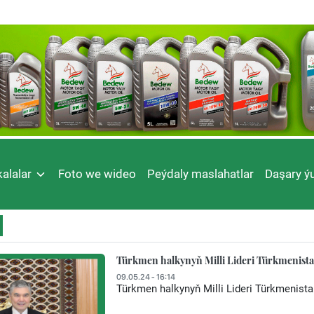
alalar
Foto we wideo
Peýdaly maslahatlar
Daşary ýu
Türkmen halkynyň Milli Lideri Türkmenistan
09.05.24 - 16:14
Türkmen halkynyň Milli Lideri Türkmenistan