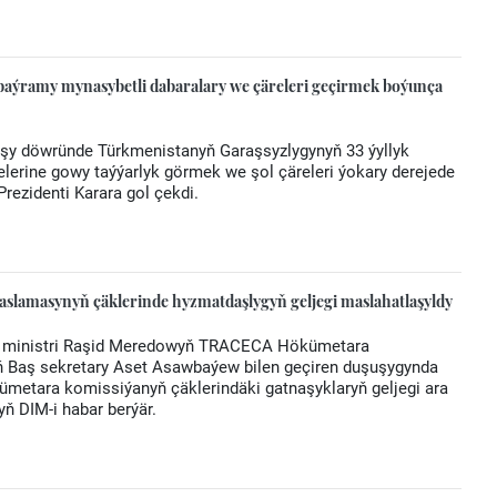
baýramy mynasybetli dabaralary we çäreleri geçirmek boýunça
yşy döwründe Türkmenistanyň Garaşsyzlygynyň 33 ýyllyk
elerine gowy taýýarlyk görmek we şol çäreleri ýokary derejede
rezidenti Karara gol çekdi.
lamasynyň çäklerinde hyzmatdaşlygyň geljegi maslahatlaşyldy
ler ministri Raşid Meredowyň TRACECA Hökümetara
ň Baş sekretary Aset Asawbaýew bilen geçiren duşuşygynda
metara komissiýanyň çäklerindäki gatnaşyklaryň geljegi ara
yň DIM-i habar berýär.