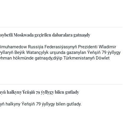
sybetli Moskwada geçirilen dabaralara gatnaşdy
rdimuhamedow Russiýa Federasiýasynyň Prezidenti Wladimir
ýyllaryň Beýik Watançylyk urşunda gazanylan Ýeňşiň 79 ýyllygy
myhman hökmünde gatnaşdy,diýip Türkmenistanyň Döwlet
alkyny Ýeňşiň 79 ýyllygy bilen gutlady
alkyny Ýeňşiň 79 ýyllygy bilen gutlady.