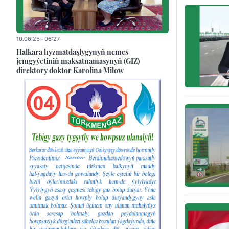
10.06.25 - 06:27
Halkara hyzmatdaşlygynyň nemes
jemgyýetiniň maksatnamasynyň (GIZ)
direktory doktor Karolina Milow