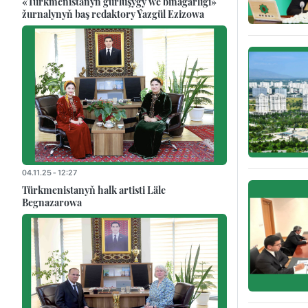
«Türkmenistanyň gurluşygy we binagärligi»
žurnalynyň baş redaktory Ýazgül Ezizowa
04.11.25 - 12:27
Türkmenistanyň halk artisti Läle
Begnazarowa