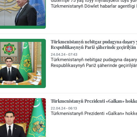
Guterrişe 75 ýaş toýy mynasybetli tüýs ýür
Türkmenistanyň Döwlet habarlar agentligi 
Тürkmenistanyň nebitgaz pudagyna daşary
Respublikasynyň Pariž şäherinde geçirilýän
24.04.24 - 07:43
Тürkmenistanyň nebitgaz pudagyna daşar
Respublikasynyň Pariž şäherinde geçirilý
Türkmenistanyň Prezidenti «Galkan» hokkeý 
22.04.24 - 06:13
Türkmenistanyň Prezidenti «Galkan» hokkeý 