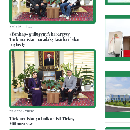
27.07.26 - 12:44
«Yonhap» gullugynyň habarçysy
Türkmenistan baradaky täsirleri bilen
paýlaşdy
23.07.26 - 20:02
Türkmenistanyň halk artisti Tirkeş
Mätnazarow