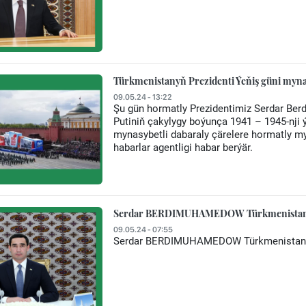
Türkmenistanyň Prezidenti Ýeňiş güni myna
09.05.24 - 13:22
Şu gün hormatly Prezidentimiz Serdar Be
Putiniň çakylygy boýunça 1941 – 1945-nji 
mynasybetli dabaraly çärelere hormatly 
habarlar agentligi habar berýär.
Serdar BERDIMUHAMEDOW Türkmenistanyň h
09.05.24 - 07:55
Serdar BERDIMUHAMEDOW Türkmenistanyň h