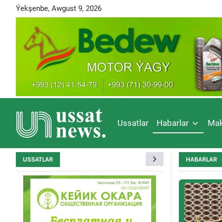
Ýekşenbe, Awgust 9, 2026
Ussatlar
Habarlar
Mak
USSATLAR
HABARLAR