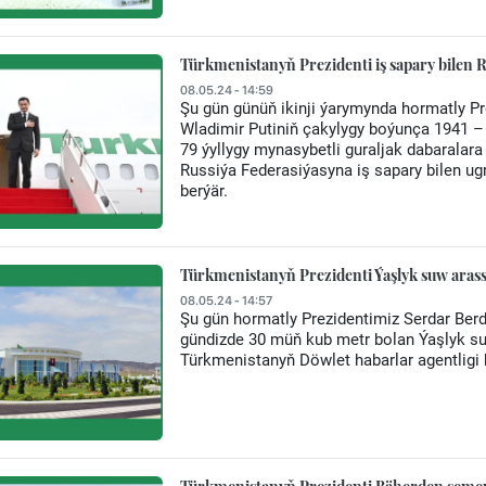
Türkmenistanyň Prezidenti iş sapary bilen 
08.05.24 - 14:59
Şu gün günüň ikinji ýarymynda hormatly 
Wladimir Putiniň çakylygy boýunça 1941 – 
79 ýyllygy mynasybetli guraljak dabaral
Russiýa Federasiýasyna iş sapary bilen ug
berýär.
Türkmenistanyň Prezidenti Ýaşlyk suw arass
08.05.24 - 14:57
Şu gün hormatly Prezidentimiz Serdar Ber
gündizde 30 müň kub metr bolan Ýaşlyk su
Türkmenistanyň Döwlet habarlar agentligi 