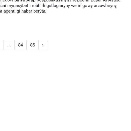
medow Siriýa Arap Respublikasynyň Prezidenti Başar Al-Asada
üni mynasybetli mähirli gutlaglaryny we iň gowy arzuwlaryny
r agentligi habar berýär.
8
...
84
85
›