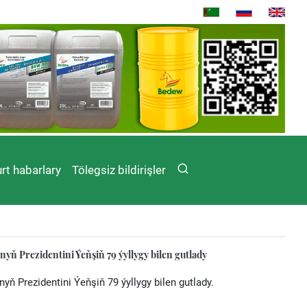
rt habarlary
Tölegsiz bildirişler
yň Prezidentini Ýeňşiň 79 ýyllygy bilen gutlady
yň Prezidentini Ýeňşiň 79 ýyllygy bilen gutlady.