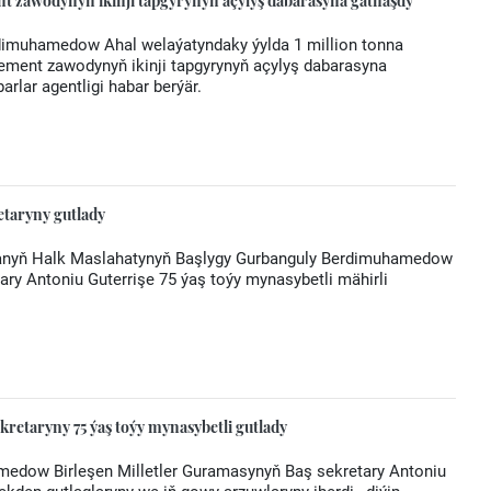
 zawodynyň ikinji tapgyrynyň açylyş dabarasyna gatnaşdy
rdimuhamedow Ahal welaýatyndaky ýylda 1 million tonna
ment zawodynyň ikinji tapgyrynyň açylyş dabarasyna
rlar agentligi habar berýär.
taryny gutlady
stanyň Halk Maslahatynyň Başlygy Gurbanguly Berdimuhamedow
ary Antoniu Guterrişe 75 ýaş toýy mynasybetli mähirli
retaryny 75 ýaş toýy mynasybetli gutlady
medow Birleşen Milletler Guramasynyň Baş sekretary Antoniu