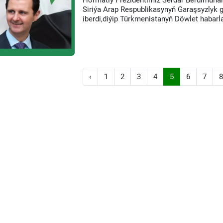
Hormatly Prezidentimiz Serdar Berdimuha
Siriýa Arap Respublikasynyň Garaşsyzlyk g
iberdi,diýip Türkmenistanyň Döwlet habarla
‹
1
2
3
4
5
6
7