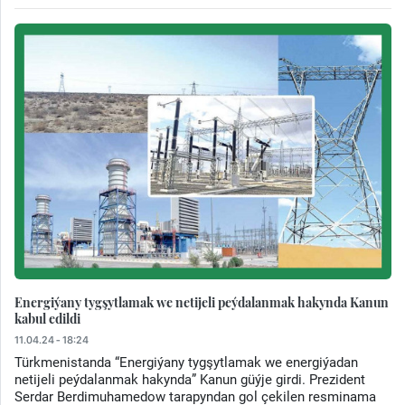
Energiýany tygşytlamak we netijeli peýdalanmak hakynda Kanun
kabul edildi
11.04.24 - 18:24
Türkmenistanda “Energiýany tygşytlamak we energiýadan
netijeli peýdalanmak hakynda” Kanun güýje girdi. Prezident
Serdar Berdimuhamedow tarapyndan gol çekilen resminama