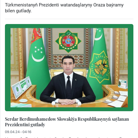
Türkmenistanyň Prezidenti watandaşlaryny Oraza baýramy
bilen gutlady.
Serdar Berdimuhamedow Slowakiýa Respublikasynyň saýlanan
Prezidentini gutlady
09.04.24 - 04:16