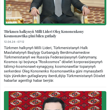
Türkmen halkynyň Milli Lideri Oleg Kononenkony
Kosmonawtika güni bilen gutlady
12.04.24 - 07:12
Türkmen halkynyň Milli Lideri, Türkmenistanyň Halk
Maslahatynyň Başlygy Gurbanguly Berdimuhamedow
Türkmenistanyň we Russiýa Federasiýasynyň Gahrymany,
Kosmos işi boýunça “Roskosmos” döwlet korporasiýasynyň
tälimçi-kosmonawt-synagçysy, kosmonawtlar toparynyň
serkerdesi Oleg Kononenko Kosmonawtika güni mynasybetli
tüýs ýürekden gutlaglaryny iberdi,diýip Türkmenistanyň Döwlet
habarlar agentligi habar berýär.