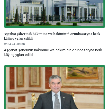
Aşgabat şäheriniň häkimine we häkiminiň orunbasaryna berk
käýinç yglan edildi
12.04.24 - 09:36
Aşgabat şäheriniň häkimine we häkiminiň orunbasaryna berk
käýinç yglan edildi.