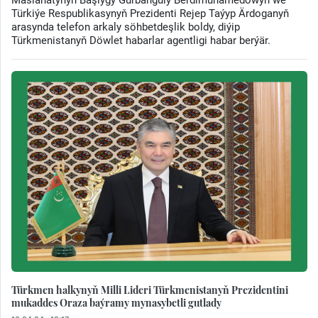
Türkiýe Respublikasynyň Prezidenti Rejep Taýyp Ärdoganyň
arasynda telefon arkaly söhbetdeşlik boldy, diýip
Türkmenistanyň Döwlet habarlar agentligi habar berýär.
Türkmen halkynyň Milli Lideri Türkmenistanyň Prezidentini
mukaddes Oraza baýramy mynasybetli gutlady