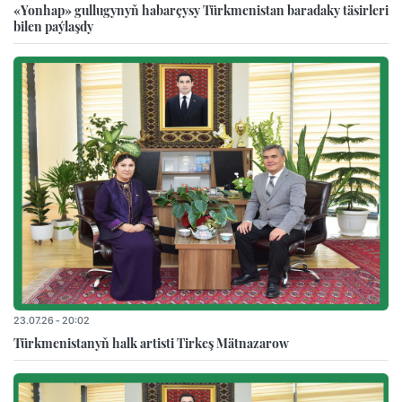
«Yonhap» gullugynyň habarçysy Türkmenistan baradaky täsirleri
bilen paýlaşdy
23.07.26 - 20:02
Türkmenistanyň halk artisti Tirkeş Mätnazarow