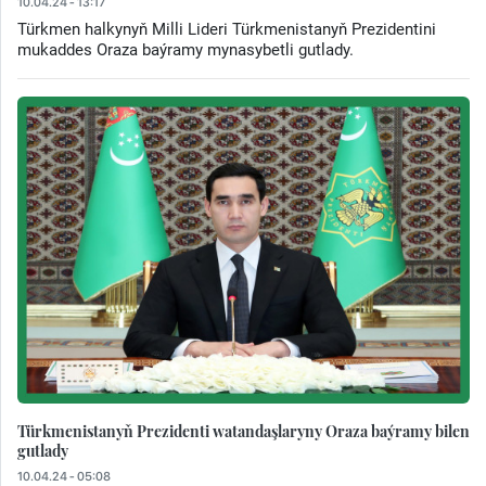
10.04.24 - 13:17
Türkmen halkynyň Milli Lideri Türkmenistanyň Prezidentini
mukaddes Oraza baýramy mynasybetli gutlady.
Türkmenistanyň Prezidenti watandaşlaryny Oraza baýramy bilen
gutlady
10.04.24 - 05:08