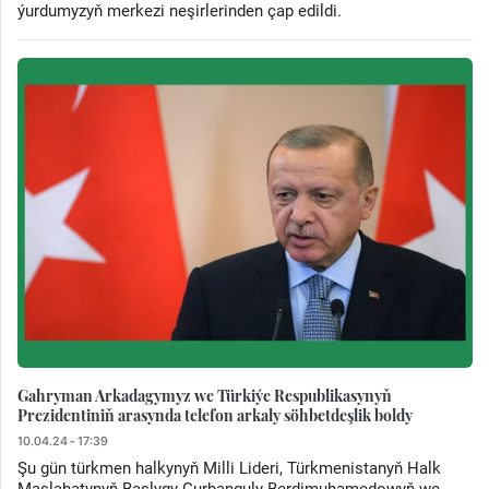
ýurdumyzyň merkezi neşirlerinden çap edildi.
Gahryman Arkadagymyz we Türkiýe Respublikasynyň
Prezidentiniň arasynda telefon arkaly söhbetdeşlik boldy
10.04.24 - 17:39
Şu gün türkmen halkynyň Milli Lideri, Türkmenistanyň Halk
Maslahatynyň Başlygy Gurbanguly Berdimuhamedowyň we