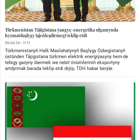
Türkmenistan Täjigistana ýangyç-energetika ulgamynda
hyzmatdaşlygy işjeňleşdirmegi teklip etdi
05.04.24 - 11:11
Türkmenistanyň Halk Maslahatynyň Başlygy Özbegistanyň
üstünden Täjigistana türkmen elektrik energiýasyny hem-de
tebigy gazyny ibermek we nebit önümleriniň eksportyny
artdyrmak barada teklip etdi diýip, TDH habar berýär.