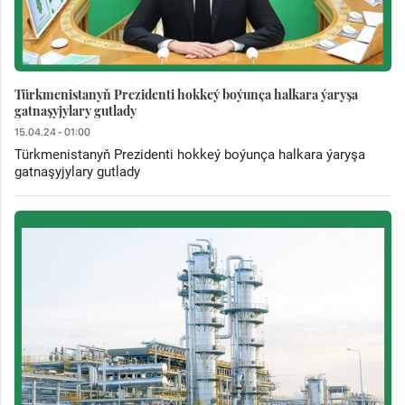
Türkmenistanyň Prezidenti hokkeý boýunça halkara ýaryşa
gatnaşyjylary gutlady
15.04.24 - 01:00
Türkmenistanyň Prezidenti hokkeý boýunça halkara ýaryşa
gatnaşyjylary gutlady