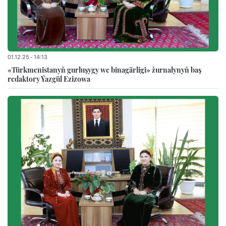
01.12.25 - 14:13
«Türkmenistanyň gurluşygy we binagärligi» žurnalynyň baş
redaktory Ýazgül Ezizowa