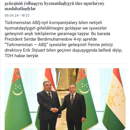
geňeşiniň ýolbaşçysy hyzmatdaşlygyň täze ugurlaryny
maslahatlaşdylar
05.04.24 - 18:22
Türkmenistan ABŞ-nyň kompaniýalary bilen netijeli
hyzmatdaşlygyň giňeldilmegini goldaýar we işewürler
geňeşiniň anyk tekliplerine garamaga taýýar. Bu barada
Prezident Serdar Berdimuhamedow 4-nji aprelde
“Türkmenistan — ABŞ” işewürler geňeşiniň Ýerine ýetiriji
direktory Erik Stýuart bilen geçiren duşuşygynda belledi diýip,
TDH habar berýär.