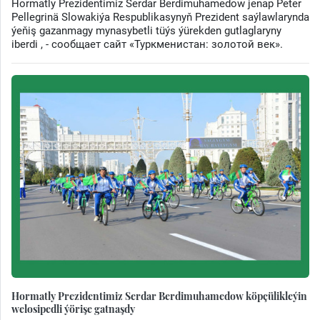
Hormatly Prezidentimiz Serdar Berdimuhamedow jenap Peter
Pellegrinä Slowakiýa Respublikasynyň Prezident saýlawlarynda
ýeňiş gazanmagy mynasybetli tüýs ýürekden gutlaglaryny
iberdi , - сообщает сайт «Туркменистан: золотой век».
Hormatly Prezidentimiz Serdar Berdimuhamedow köpçülikleýin
welosipedli ýörişe gatnaşdy