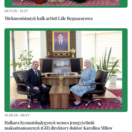
04.11.25 - 12:27
Türkmenistanyň halk artisti Läle Begnazarowa
10.06.25 - 06:27
Halkara hyzmatdaşlygynyň nemes jemgyýetiniň
maksatnamasynyň (GIZ) direktory doktor Karolina Milow