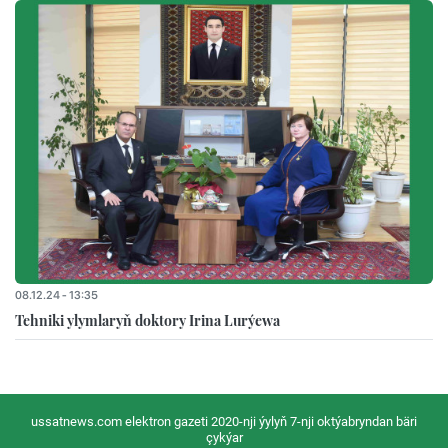
08.12.24 - 13:35
Tehniki ylymlaryň doktory Irina Lurýewa
ussatnews.com elektron gazeti 2020-nji ýylyň 7-nji oktýabryndan bäri
çykýar