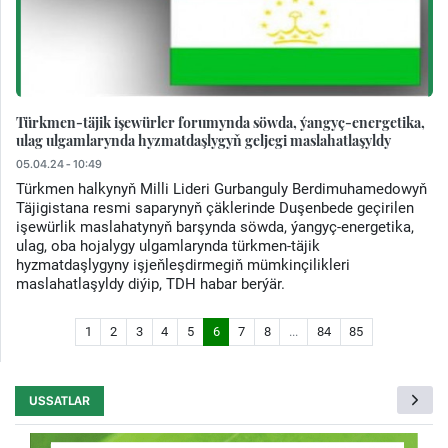
Türkmen-täjik işewürler forumynda söwda, ýangyç-energetika,
ulag ulgamlarynda hyzmatdaşlygyň geljegi maslahatlaşyldy
05.04.24 - 10:49
Türkmen halkynyň Milli Lideri Gurbanguly Berdimuhamedowyň
Täjigistana resmi saparynyň çäklerinde Duşenbede geçirilen
işewürlik maslahatynyň barşynda söwda, ýangyç-energetika,
ulag, oba hojalygy ulgamlarynda türkmen-täjik
hyzmatdaşlygyny işjeňleşdirmegiň mümkinçilikleri
maslahatlaşyldy diýip, TDH habar berýär.
1
2
3
4
5
6
7
8
...
84
85
USSATLAR