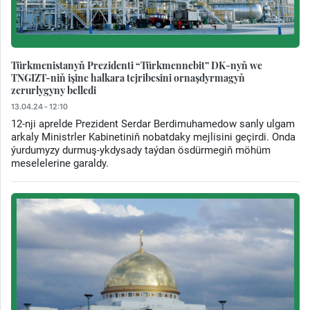
Türkmenistanyň Prezidenti “Türkmennebit” DK-nyň we
TNGIZT-niň işine halkara tejribesini ornaşdyrmagyň
zerurlygyny belledi
13.04.24 - 12:10
12-nji aprelde Prezident Serdar Berdimuhamedow sanly ulgam
arkaly Ministrler Kabinetiniň nobatdaky mejlisini geçirdi. Onda
ýurdumyzy durmuş-ykdysady taýdan ösdürmegiň möhüm
meselelerine garaldy.