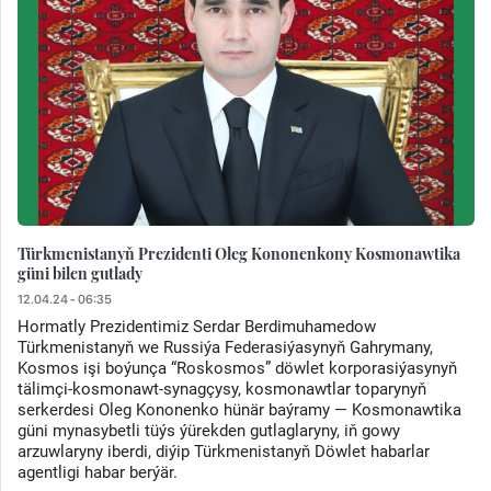
Türkmenistanyň Prezidenti Oleg Kononenkony Kosmonawtika
güni bilen gutlady
12.04.24 - 06:35
Hormatly Prezidentimiz Serdar Berdimuhamedow
Türkmenistanyň we Russiýa Federasiýasynyň Gahrymany,
Kosmos işi boýunça “Roskosmos” döwlet korporasiýasynyň
tälimçi-kosmonawt-synagçysy, kosmonawtlar toparynyň
serkerdesi Oleg Kononenko hünär baýramy — Kosmonawtika
güni mynasybetli tüýs ýürekden gutlaglaryny, iň gowy
arzuwlaryny iberdi, diýip Türkmenistanyň Döwlet habarlar
agentligi habar berýär.