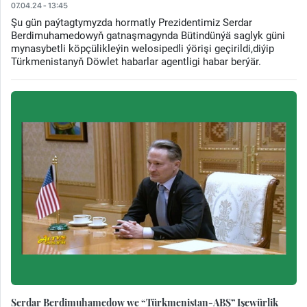
07.04.24 - 13:45
Şu gün paýtagtymyzda hormatly Prezidentimiz Serdar
Berdimuhamedowyň gatnaşmagynda Bütindünýä saglyk güni
mynasybetli köpçülikleýin welosipedli ýörişi geçirildi,diýip
Türkmenistanyň Döwlet habarlar agentligi habar berýär.
Serdar Berdimuhamedow we “Türkmenistan-ABŞ” Işewürlik