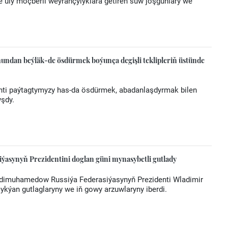
e uly möçberli weýrançylyklara getiren suw joşgunlary we
ndan beýläk-de ösdürmek boýunça degişli teklipleriň üstünde
enti paýtagtymyzy has-da ösdürmek, abadanlaşdyrmak bilen
yşdy.
ýasynyň Prezidentini doglan güni mynasybetli gutlady
rdimuhamedow Russiýa Federasiýasynyň Prezidenti Wladimir
ykýan gutlaglaryny we iň gowy arzuwlaryny iberdi.