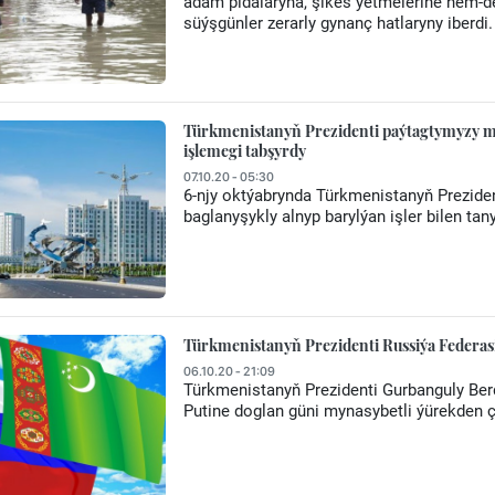
adam pidalaryna, şikes ýetmelerine hem-d
süýşgünler zerarly gynanç hatlaryny iberdi.
Türkmenistanyň Prezidenti paýtagtymyzy mu
işlemegi tabşyrdy
07.10.20 - 05:30
6-njy oktýabrynda Türkmenistanyň Prezid
baglanyşykly alnyp barylýan işler bilen tan
Türkmenistanyň Prezidenti Russiýa Federasi
06.10.20 - 21:09
Türkmenistanyň Prezidenti Gurbanguly Be
Putine doglan güni mynasybetli ýürekden ç