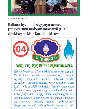
10.06.25 - 06:27
Halkara hyzmatdaşlygynyň nemes
jemgyýetiniň maksatnamasynyň (GIZ)
direktory doktor Karolina Milow