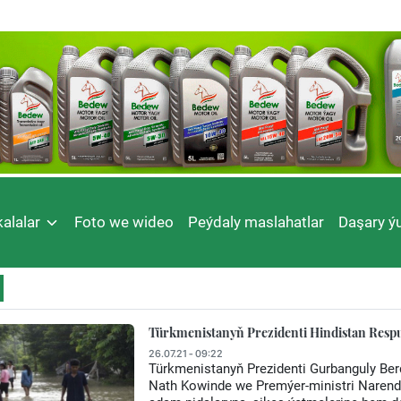
alalar
Foto we wideo
Peýdaly maslahatlar
Daşary ýu
Türkmenistanyň Prezidenti Hindistan Respu
26.07.21 - 09:22
Türkmenistanyň Prezidenti Gurbanguly B
Nath Kowinde we Premýer-ministri Narend