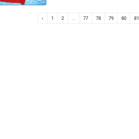
‹
1
2
...
77
78
79
80
81