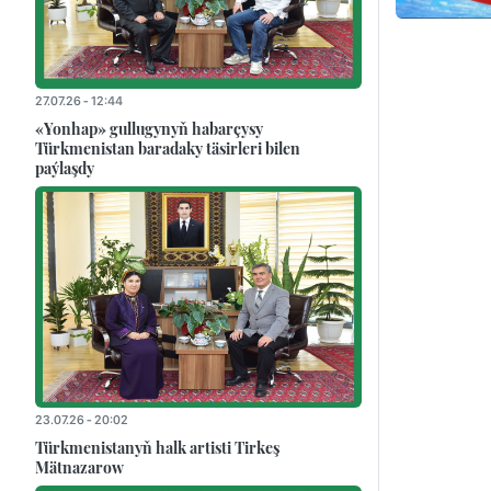
27.07.26 - 12:44
«Yonhap» gullugynyň habarçysy
Türkmenistan baradaky täsirleri bilen
paýlaşdy
23.07.26 - 20:02
Türkmenistanyň halk artisti Tirkeş
Mätnazarow