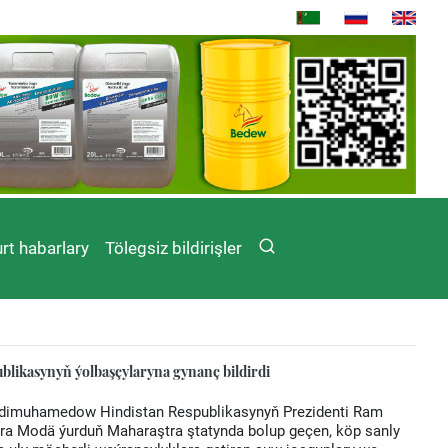
rt habarlary
Tölegsiz bildirişler
blikasynyň ýolbaşçylaryna gynanç bildirdi
erdimuhamedow Hindistan Respublikasynyň Prezidenti Ram
ra Modä ýurduň Maharaştra ştatynda bolup geçen, köp sanly