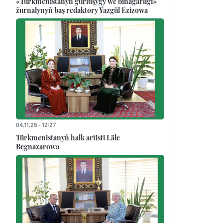
«Türkmenistanyň gurluşygy we binagärligi»
žurnalynyň baş redaktory Ýazgül Ezizowa
04.11.25 - 12:27
Türkmenistanyň halk artisti Läle
Begnazarowa