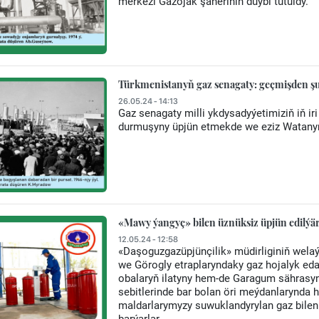
merkezi Gazojak şäheriniň düýbi tutuldy.
Türkmenistanyň gaz senagaty: geçmişden ş
26.05.24 - 14:13
Gaz senagaty milli ykdysadyýetimiziň iň i
durmuşyny üpjün etmekde we eziz Watany
«Mawy ýangyç» bilen üznüksiz üpjün edilýä
12.05.24 - 12:58
«Daşoguzgazüpjünçilik» müdirliginiň wela
we Görogly etraplaryndaky gaz hojalyk ed
obalaryň ilatyny hem-de Garagum sährasy
sebitlerinde bar bolan öri meýdanlarynda 
maldarlarymyzy suwuklandyrylan gaz bilen ý