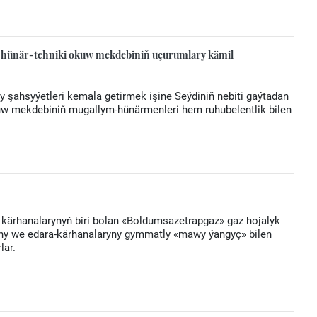
yň hünär-tehniki okuw mekdebiniň uçurumlary kämil
 şahsyýetleri kemala getirmek işine Seýdiniň nebiti gaýtadan
kuw mekdebiniň mugallym-hünärmenleri hem ruhubelentlik bilen
 kärhanalarynyň biri bolan «Boldumsazetrapgaz» gaz hojalyk
tyny we edara-kärhanalaryny gymmatly «mawy ýangyç» bilen
lar.