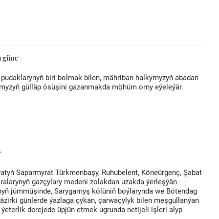
u güne
ri pudaklarynyň biri bolmak bilen, mähriban halkymyzyň abadan
myzyň gülläp ösüşini gazanmakda möhüm orny eýeleýär.
r
ýatyň Saparmyrat Türkmenbaşy, Ruhubelent, Köneürgenç, Şabat
aralarynyň gazçylary medeni zolakdan uzakda ýerleşýän
nyň jümmüşinde, Sarygamyş kölüniň boýlarynda we Bötendag
häzirki günlerde ýazlaga çykan, çarwaçylyk bilen meşgullanýan
eterlik derejede üpjün etmek ugrunda netijeli işleri alyp