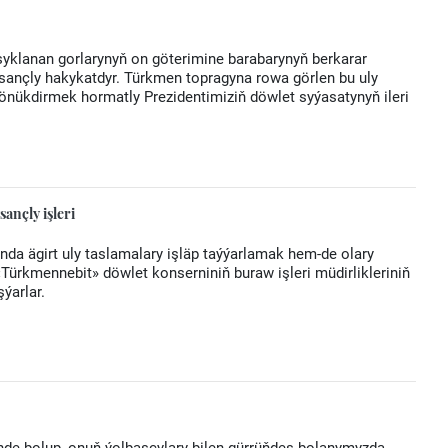
syklanan gorlarynyň on göterimine barabarynyň berkarar
sançly hakykatdyr. Türkmen topragyna rowa görlen bu uly
gönükdirmek hormatly Prezidentimiziň döwlet syýasatynyň ileri
nçly işleri
da ägirt uly taslamalary işläp taýýarlamak hem-de olary
«Türkmennebit» döwlet konserniniň buraw işleri müdirlikleriniň
ýarlar.