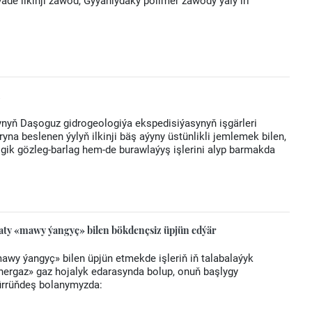
de ilkinji zawod, Gyýanlydaky polimer zawody ýaly iri
i
nyň Daşoguz gidrogeologiýa ekspedisiýasynyň işgärleri
yna beslenen ýylyň ilkinji bäş aýyny üstünlikli jemlemek bilen,
ik gözleg-barlag hem-de burawlaýyş işlerini alyp barmakda
laty «mawy ýangyç» bilen bökdençsiz üpjün edýär
awy ýangyç» bilen üpjün etmekde işleriň iň talabalaýyk
şähergaz» gaz hojalyk edarasynda bolup, onuň başlygy
rüňdeş bolanymyzda: