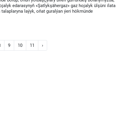
nde bolup, onuň ýolbaşçylary bilen gürrüňdeş bolanymyzda,
jalyk edarasynyň «Şatlykşähergaz» gaz hojalyk ülşüni ilata
talaplaryna laýyk, oňat guralýan ýeri hökmünde
8
9
10
11
›