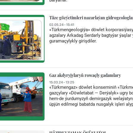
barýarlar.
Täze gözýetimleri nazarlaýan gidrogeologla
02.05.24 - 15:41
«Türkmengeologiýa» döwlet korporasiýasy
agzalary Arkadag Serdarly bagtyýar ýaşlar ý
guramaçylykly girişdiler.
Gaz akdyryjylaryň rowaçly gadamlary
15.03.24 - 13:25
«Türkmengaz» döwlet konserniniň «Türkme
gazçylary «Döwletabat — Derýalyk» ugry 
hem-de ýurdumyzyň demirgazyk welaýatyny
üpjün edilmegi babatda nusgalyk işleri alyp