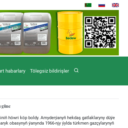
rt habarlary
Tölegsiz bildirişler
u güne
niniň höwri köp boldy. Amyderýanyň hekdaş gatlaklaryny düýe
haryk obasynyň ýanynda 1966-njy ýylda türkmen gazçylarynyň