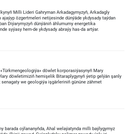
kynyň Milli Lideri Gahryman Arkadagymyzyň, Arkadagly
ajaýyp özgertmeleri netijesinde dünýäde ykdysady taýdan
riban Diýarymyzyň dünýäniň ählumumy energetika
de syýasy hem-de ykdysady abraýy has-da artýar.
 «Türkmengeologiýa» döwlet korporasiýasynyň Mary
ary döwletimiziň hemişelik Bitaraplygynyň ýetip gelýän şanly
 senagaty we geologiýa işgärleriniň gününe zähmet
y barada oýlananyňda, Ahal welaýatynda milli baýlygymyz