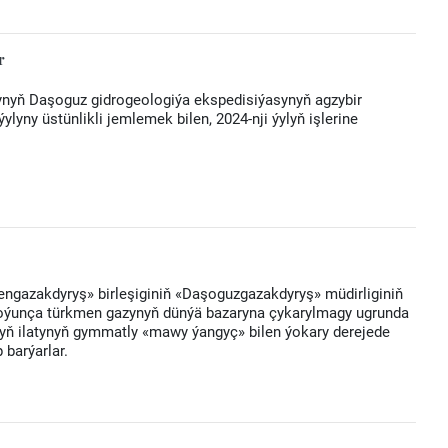
r
nyň Daşoguz gidrogeologiýa ekspedisiýasynyň agzybir
ylyny üstünlikli jemlemek bilen, 2024-nji ýylyň işlerine
ngazakdyryş» birleşiginiň «Daşoguzgazakdyryş» müdirliginiň
boýunça türkmen gazynyň dünýä bazaryna çykarylmagy ugrunda
ň ilatynyň gymmatly «mawy ýangyç» bilen ýokary derejede
 barýarlar.