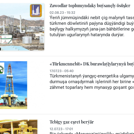
Zawodlar toplumyndaky buýsançly ösüşler
02.08.23 - 15:32
Ýeriň jümmüşindäki nebit çig malynyň tas
türkmen döwletiniň paýyna düşýändigi buý
baýlygy halkymyzyň jana-jan bähbitlerine 
tutulýan ugurlarynyň hatarynda durýar.
«Türkmennebit» DK burawlaýjylarynyň buýsa
17.07.23 - 05:40
Türkmenistanyň ýangyç-energetika ulgamyn
durmuşa ornaşdyrmak işleriniň her birine 
zähmet toparlary hem mynasyp goşant goş
Tebigy gaz eşret berýär
12.07.23 - 17:01