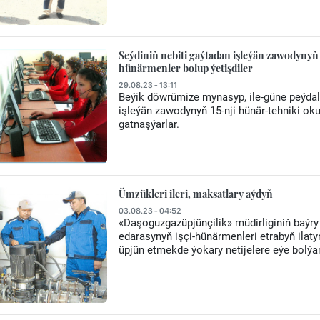
Seýdiniň nebiti gaýtadan işleýän zawodyn
hünärmenler bolup ýetişdiler
29.08.23 - 13:11
Beýik döwrümize mynasyp, ile-güne peýdaly
işleýän zawodynyň 15-nji hünär-tehniki o
gatnaşýarlar.
Ümzükleri ileri, maksatlary aýdyň
03.08.23 - 04:52
«Daşoguzgazüpjünçilik» müdirliginiň baýry
edarasynyň işçi-hünärmenleri etrabyň ila
üpjün etmekde ýokary netijelere eýe bolýar