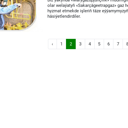
Biz ýakynda «Marygazüpjünçilik» müdirligi
olar welaýatyň «Sakarçägeetrapgaz» gaz ho
hyzmat etmekde işleriň täze eýýamymyzyň 
häsiýetlendirdiler.
‹
1
2
3
4
5
6
7