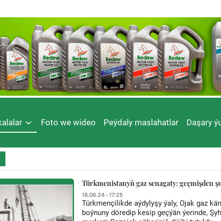
alalar
Foto we wideo
Peýdaly maslahatlar
Daşary ýu
Türkmenistanyň gaz senagaty: geçmişden ş
18.06.24 - 17:25
Türkmençilikde aýdylyşy ýaly, Ojak gaz kä
boýnuny döredip kesip geçýän ýerinde, Şy