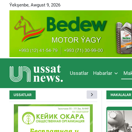
Ýekşenbe, Awgust 9, 2026
Ussatlar
Habarlar
Mak
USSATLAR
MAKALALAR