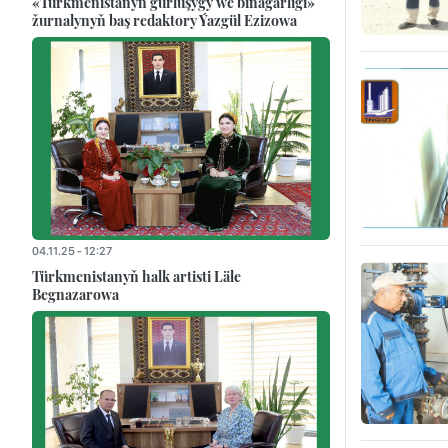
«Türkmenistanyň gurluşygy we binagärligi»
žurnalynyň baş redaktory Ýazgül Ezizowa
04.11.25 - 12:27
Türkmenistanyň halk artisti Läle
Begnazarowa