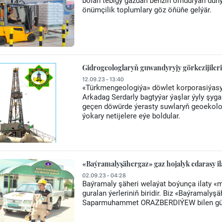
bolan tebigy gazdan benzin ömdürýän dünýä
önümçilik toplumlary göz öňüňe gelýär.
Gidrogeologlaryň guwandyryjy görkezijiler
12.09.23 - 13:40
«Türkmengeologiýa» döwlet korporasiýasy
Arkadag Serdarly bagtyýar ýaşlar ýyly şygar
geçen döwürde ýerasty suwlaryň geoekolog
ýokary netijelere eýe boldular.
«Baýramalyşähergaz» gaz hojalyk edarasy i
02.09.23 - 04:28
Baýramaly şäheri welaýat boýunça ilaty «m
guralan ýerleriniň biridir. Biz «Baýramaly
Saparmuhammet ORAZBERDIÝEW bilen gür