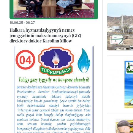
10.06.25 - 06:27
Halkara hyzmatdaşlygynyň nemes
jemgyýetiniň maksatnamasynyň (GIZ)
direktory doktor Karolina Milow