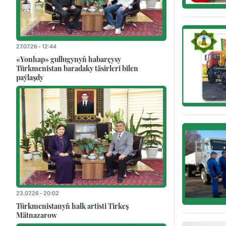
27.07.26 - 12:44
«Yonhap» gullugynyň habarçysy
Türkmenistan baradaky täsirleri bilen
paýlaşdy
23.07.26 - 20:02
Türkmenistanyň halk artisti Tirkeş
Mätnazarow