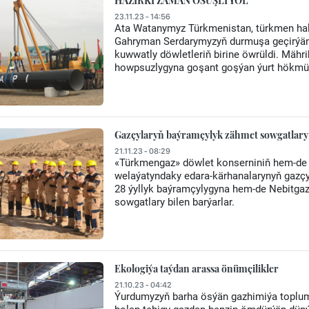
HÄZIRKI ZAMAN ÖSÜŞLI ÝOL
23.11.23 - 14:56
Ata Watanymyz Türkmenistan, türkmen hal
Gahryman Serdarymyzyň durmuşa geçirýän 
kuwwatly döwletleriň birine öwrüldi. Mäh
howpsuzlygyna goşant goşýan ýurt hökmün
Gazçylaryň baýramçylyk zähmet sowgatlary
21.11.23 - 08:29
«Türkmengaz» döwlet konserniniň hem-de
welaýatyndaky edara-kärhanalarynyň gazçyl
28 ýyllyk baýramçylygyna hem-de Nebitgaz
sowgatlary bilen barýarlar.
Ekologiýa taýdan arassa önümçilikler
21.10.23 - 04:42
Ýurdumyzyň barha ösýän gazhimiýa toplum