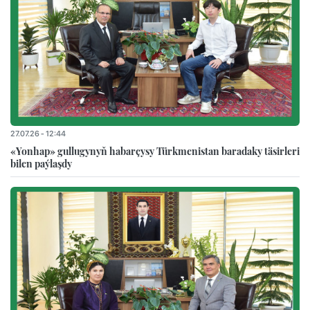
27.07.26 - 12:44
«Yonhap» gullugynyň habarçysy Türkmenistan baradaky täsirleri
bilen paýlaşdy