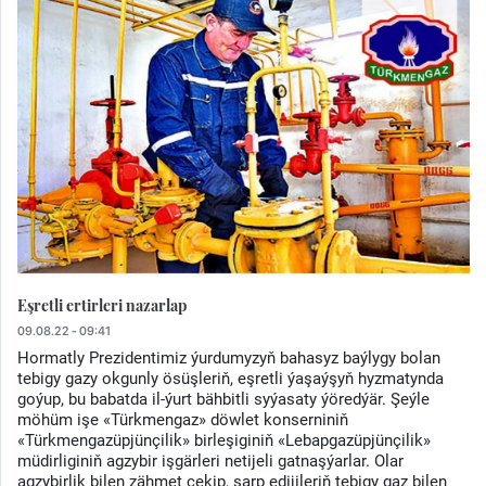
Eşretli ertirleri nazarlap
09.08.22 - 09:41
Hormatly Prezidentimiz ýurdumyzyň bahasyz baýlygy bolan
tebigy gazy okgunly ösüşleriň, eşretli ýaşaýşyň hyzmatynda
goýup, bu babatda il-ýurt bähbitli syýasaty ýöredýär. Şeýle
möhüm işe «Türkmengaz» döwlet konserniniň
«Türkmengazüpjünçilik» birleşiginiň «Lebapgazüpjünçilik»
müdirliginiň agzybir işgärleri netijeli gatnaşýarlar. Olar
agzybirlik bilen zähmet çekip, sarp edijileriň tebigy gaz bilen