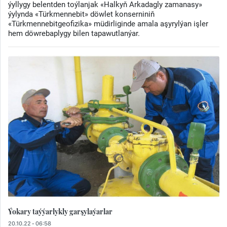
ýyllygy belentden toýlanjak «Halkyň Arkadagly zamanasy»
ýylynda «Türkmennebit» döwlet konserniniň
«Türkmennebitgeofizika» müdirliginde amala aşyrylýan işler
hem döwrebaplygy bilen tapawutlanýar.
Ýokary taýýarlykly garşylaýarlar
20.10.22 - 06:58