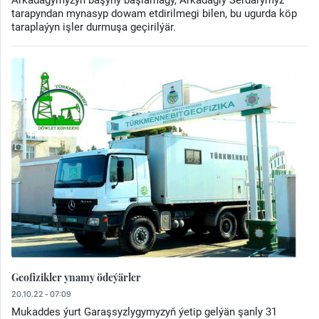
tarapyndan mynasyp dowam etdirilmegi bilen, bu ugurda köp
taraplaýyn işler durmuşa geçirilýär.
Geofizikler ynamy ödeýärler
20.10.22 - 07:09
Mukaddes ýurt Garaşsyzlygymyzyň ýetip gelýän şanly 31