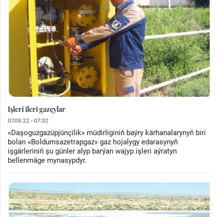
Işleri ileri gazçylar
07.09.22 - 07:32
«Daşoguzgazüpjünçilik» müdirliginiň baýry kärhanalarynyň biri
bolan «Boldumsazetrapgaz» gaz hojalygy edarasynyň
işgärleriniň şu günler alyp barýan wajyp işleri aýratyn
bellenmäge mynasypdyr.