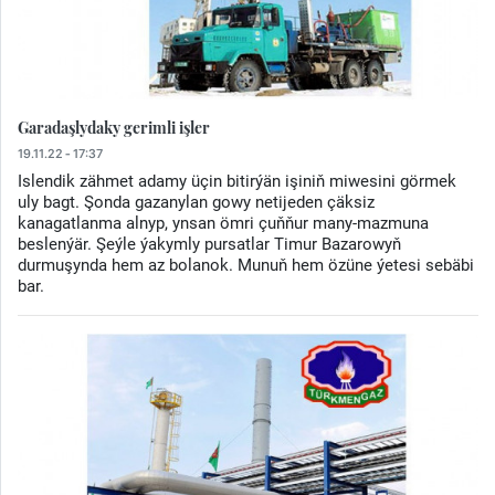
Garadaşlydaky gerimli işler
19.11.22 - 17:37
Islendik zähmet adamy üçin bitirýän işiniň miwesini görmek
uly bagt. Şonda gazanylan gowy netijeden çäksiz
kanagatlanma alnyp, ynsan ömri çuňňur many-mazmuna
beslenýär. Şeýle ýakymly pursatlar Timur Bazarowyň
durmuşynda hem az bolanok. Munuň hem özüne ýetesi sebäbi
bar.