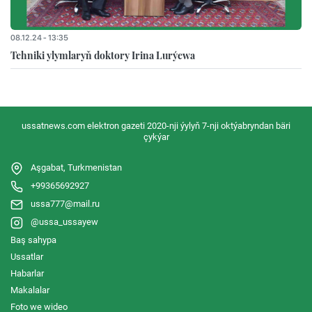
08.12.24 - 13:35
Tehniki ylymlaryň doktory Irina Lurýewa
ussatnews.com elektron gazeti 2020-nji ýylyň 7-nji oktýabryndan bäri
çykýar
Aşgabat, Turkmenistan
+99365692927
ussa777@mail.ru
@ussa_ussayew
Baş sahypa
Ussatlar
Habarlar
Makalalar
Foto we wideo