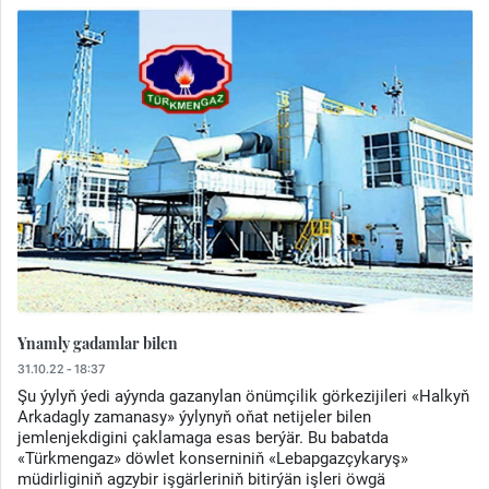
Ynamly gadamlar bilen
31.10.22 - 18:37
Şu ýylyň ýedi aýynda gazanylan önümçilik görkezijileri «Halkyň
Arkadagly zamanasy» ýylynyň oňat netijeler bilen
jemlenjekdigini çaklamaga esas berýär. Bu babatda
«Türkmengaz» döwlet konserniniň «Lebapgazçykaryş»
müdirliginiň agzybir işgärleriniň bitirýän işleri öwgä