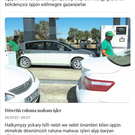
bökdençsiz üpjün edilmegini gazanýarlar.
Döwrüň ruhuna mahsus işler
26.07.22 - 05:27
Halkymyzy ýokary hilli nebit we nebit önümleri bilen üpjün
etmekde döwrümiziň ruhuna mahsus işleri alyp barýan