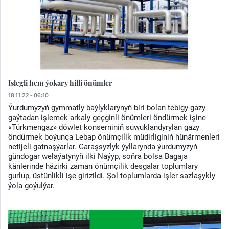
Islegli hem ýokary hilli önümler
18.11.22 - 06:10
Ýurdumyzyň gymmatly baýlyklarynyň biri bolan tebigy gazy
gaýtadan işlemek arkaly geçginli önümleri öndürmek işine
«Türkmengaz» döwlet konserniniň suwuklandyrylan gazy
öndürmek boýunça Lebap önümçilik müdirliginiň hünärmenleri
netijeli gatnaşýarlar. Garaşsyzlyk ýyllarynda ýurdumyzyň
gündogar welaýatynyň ilki Naýyp, soňra bolsa Bagaja
känlerinde häzirki zaman önümçilik desgalar toplumlary
gurlup, üstünlikli işe girizildi. Şol toplumlarda işler sazlaşykly
ýola goýulýar.