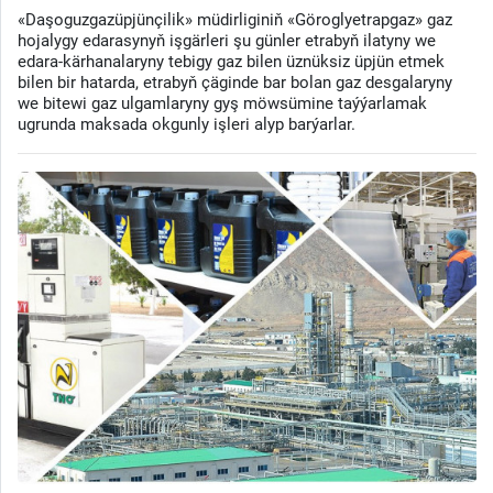
«Daşoguzgazüpjünçilik» müdirliginiň «Göroglyetrapgaz» gaz
hojalygy edarasynyň işgärleri şu günler etrabyň ilatyny we
edara-kärhanalaryny tebigy gaz bilen üznüksiz üpjün etmek
bilen bir hatarda, etrabyň çäginde bar bolan gaz desgalaryny
we bitewi gaz ulgamlaryny gyş möwsümine taýýarlamak
ugrunda maksada okgunly işleri alyp barýarlar.