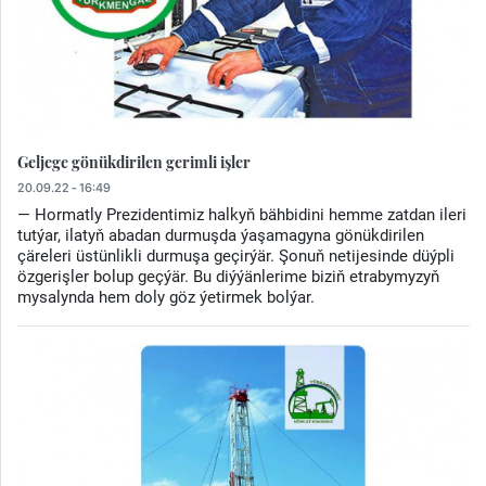
Geljege gönükdirilen gerimli işler
20.09.22 - 16:49
— Hormatly Prezidentimiz halkyň bähbidini hemme zatdan ileri
tutýar, ilatyň abadan durmuşda ýaşamagyna gönükdirilen
çäreleri üstünlikli durmuşa geçirýär. Şonuň netijesinde düýpli
özgerişler bolup geçýär. Bu diýýänlerime biziň etrabymyzyň
mysalynda hem doly göz ýetirmek bolýar.