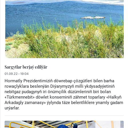
Sargytlar berjaý edilýär
01.09.22 - 19:04
Hormatly Prezidentimiziň döwrebap çözgütleri bilen barha
rowaçlyklara beslenýän Diýarymyzyň milli ykdysadyýetiniň
nebitgaz pudagynyň iri önümçilik düzümleriniň biri bolan
«Türkmennebit» döwlet konserniniň zähmet toparlary «Halkyň
Arkadagly zamanasy» ýylynda täze belentliklere ynamly gadam
urýarlar.