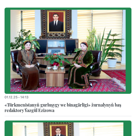
01.12.25 - 14:13
«Türkmenistanyň gurluşygy we binagärligi» žurnalynyň baş
redaktory Ýazgül Ezizowa