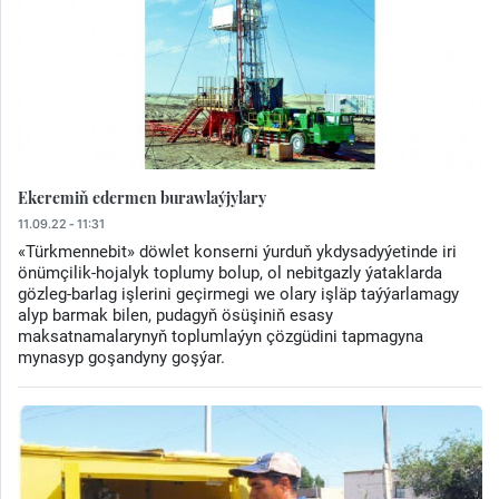
Ekeremiň edermen burawlaýjylary
11.09.22 - 11:31
«Türkmennebit» döwlet konserni ýurduň ykdysadyýetinde iri
önümçilik-hojalyk toplumy bolup, ol nebitgazly ýataklarda
gözleg-barlag işlerini geçirmegi we olary işläp taýýarlamagy
alyp barmak bilen, pudagyň ösüşiniň esasy
maksatnamalarynyň toplumlaýyn çözgüdini tapmagyna
mynasyp goşandyny goşýar.