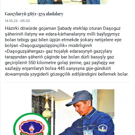
Gazçylaryň güýz-gyş aladalary
14.10.22 - 05:33
Häzirki döwürde gojaman Şabady etekläp oturan Daşoguz
şäheriniň ilatyny we edara-kärhanalaryny milli baýlygymyz
bolan tebigy gaz bilen üpjün etmekde ýokary netijelere eýe
bolýan «Daşoguzgazüpjünçilik» müdirliginiň
«Daşoguzşähergaz» gaz hojalyk edarasynyň gazçylary
tarapyndan şäheriň çäginde bar bolan dürli basyşly gaz
geçirijileriň 550 kilometre golaý ýerine, gaz paýlaýjy we
sazlaýjy enjamlaryň bolsa 445 sanysyna gije-gündiziň
dowamynda yzygiderli gözegçilik edilýändigini bellemek bolar.