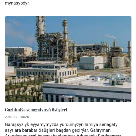
mynasypdyr.
Gazhimiýa senagatynyň ösüşleri
27.10.22 - 14:20
Garaşsyzlyk eýýamymyzda ýurdumyzyň himiýa senagaty
asyrlara barabar ösüşleri başdan geçirýär. Gahryman
Arkadagymyzyň başyny başlamagy, Arkadagly Serdarymyz