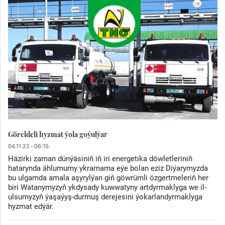
Göreldeli hyzmat ýola goýulýar
04.11.22 - 06:15
Häzirki zaman dünýäsiniň iň iri energetika döwletleriniň
hatarynda ählumumy ykrarnama eýe bolan eziz Diýarymyzda
bu ulgamda amala aşyrylýan giň göwrümli özgertmeleriň her
biri Watanymyzyň ykdysady kuwwatyny artdyrmaklyga we il-
ulsumyzyň ýaşaýyş-durmuş derejesini ýokarlandyrmaklyga
hyzmat edýär.