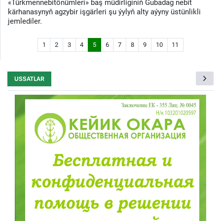
«Türkmennebitönümleri» baş müdirliginiň Gubadag nebit
kärhanasynyň agzybir işgärleri şu ýylyň alty aýyny üstünlikli
jemlediler.
1
2
3
4
5
6
7
8
9
10
11
USSATLAR