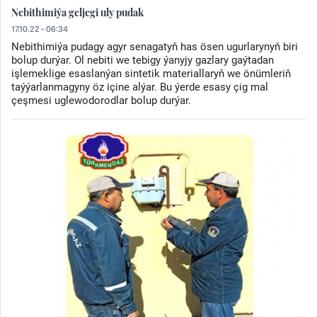
Nebithimiýa geljegi uly pudak
17.10.22 - 06:34
Nebithimiýa pudagy agyr senagatyň has ösen ugurlarynyň biri
bolup durýar. Ol nebiti we tebigy ýanyjy gazlary gaýtadan
işlemeklige esaslanýan sintetik materiallaryň we önümleriň
taýýarlanmagyny öz içine alýar. Bu ýerde esasy çig mal
çeşmesi uglewodorodlar bolup durýar.