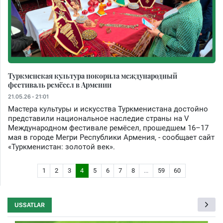
Туркменская культура покорила международный
фестиваль ремёсел в Армении
21.05.26 - 21:01
Мастера культуры и искусства Туркменистана достойно
представили национальное наследие страны на V
Международном фестивале ремёсел, прошедшем 16–17
мая в городе Мегри Республики Армения, - сообщает сайт
«Туркменистан: золотой век».
1
2
3
4
5
6
7
8
...
59
60
USSATLAR