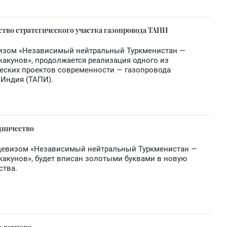
тво стратегического участка газопровода ТАПИ
визом «Независимый нейтральный Туркменистан —
акунов», продолжается реализация одного из
еских проектов современности — газопровода
Индия (ТАПИ).
дничество
д девизом «Независимый нейтральный Туркменистан —
акунов», будет вписан золотыми буквами в новую
ства.