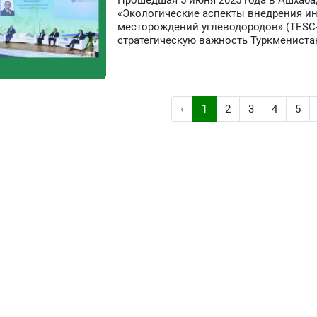
Прошедшая 5 июня 2025 года в Ашхаб
«Экологические аспекты внедрения и
месторождений углеводородов» (TESC
стратегическую важность Туркмениста
‹
1
2
3
4
5