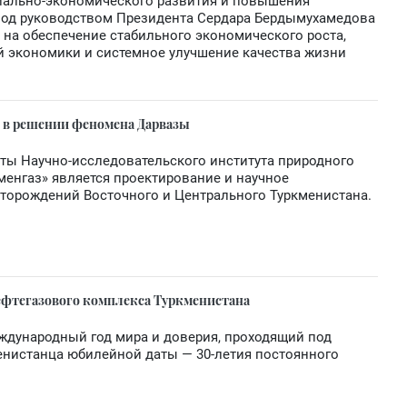
иально-экономического развития и повышения
 под руководством Президента Сердара Бердымухамедова
 на обеспечение стабильного экономического роста,
 экономики и системное улучшение качества жизни
 в решении феномена Дарвазы
ты Научно-исследовательского института природного
менгаз» является проектирование и научное
торождений Восточного и Центрального Туркменистана.
нефтегазового комплекса Туркменистана
ждународный год мира и доверия, проходящий под
енистанца юбилейной даты — 30-летия постоянного