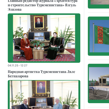
Главный редактор журнала «Архитектура
и строительство Туркменистана» Язгуль
Эзизова
04.11.25 - 12:27
Народная артистка Туркменистана Ляле
Бегназарова