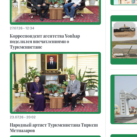
27.07.26 - 12:34
Корреспондент агентства Yonhap
поделился впечатлениями о
Туркменистане
23.07.26 - 20:02
Народный артист Туркменистана Тиркеш
Мeтназаров