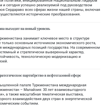
енной политики, инициированной Национальным Лидером
ом и сегодня успешно реализуемой под руководством
оя Сердараво всех сферах жизни нашей страны, включая
существляются исторические преобразования.
на выходит на новый уровень
ркменистана занимает ключевое место в структуре
е только основным источником экономического роста,
я международных позиций государства. На современном
истемный и стратегически выверенный характер,
тойчивость, технологическую модернизацию и
язей.
ратегическое партнёрство в нефтегазовой сфере
мышленной палате Туркменистана международная
ркменистан – Малайзия: 30 лет взаимовыгодного
и», а также масштабная тематическая выставка,
рного взаимодействия двух стран в энергетической
номическим событием.