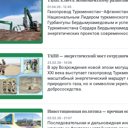
ТАПИ: ключ к экономическому развитию
01.04.26 - 12:45
Газопровод Туркменистан–Афганиста
Национальным Лидером туркменского 
Гурбангулы Бердымухамедовым и усп
Туркменистана Сердара Бердымухамед
энергетических проектов современнос
ТАПИ — энергетический мост сотрудниче
23.02.26 - 14:06
В эру Возрождения новой эпохи могущ
XXI века выступает газопровод Турк
масштабный энергетический маршрут я
природного газа, но и символом укре
добрососедства.
Инвестиционная политика — прочная ос
03.02.26 - 21:07
Последовательная и дальновидная ин