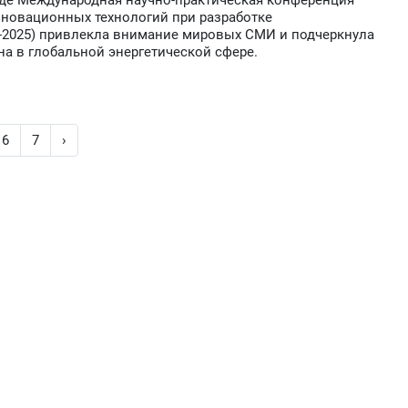
аде Международная научно-практическая конференция
нновационных технологий при разработке
-2025) привлекла внимание мировых СМИ и подчеркнула
на в глобальной энергетической сфере.
6
7
›