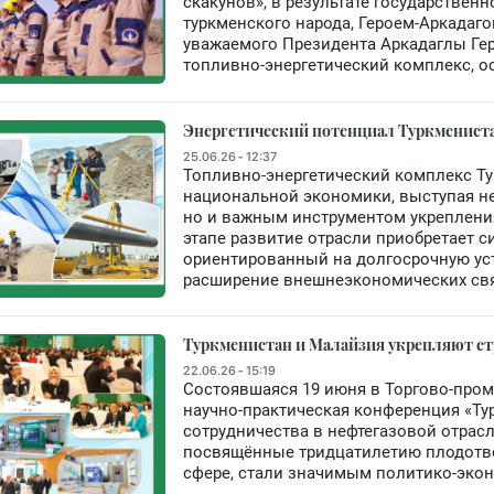
скакунов», в результате государств
туркменского народа, Героем-Аркадаг
уважаемого Президента Аркадаглы Гер
топливно-энергетический комплекс, о
Энергетический потенциал Туркмениста
25.06.26 - 12:37
Топливно-энергетический комплекс Ту
национальной экономики, выступая н
но и важным инструментом укреплени
этапе развитие отрасли приобретает с
ориентированный на долгосрочную ус
расширение внешнеэкономических св
Туркменистан и Малайзия укрепляют ст
22.06.26 - 15:19
Состоявшаяся 19 июня в Торгово-про
научно-практическая конференция «Ту
сотрудничества в нефтегазовой отрасл
посвящённые тридцатилетию плодотво
сфере, стали значимым политико-эко