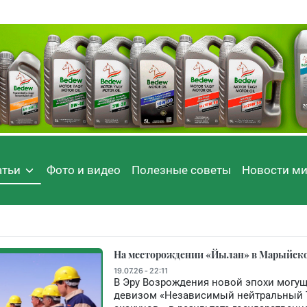
атьи
Фото и видео
Полезные советы
Новости м
На месторождении «Йылан» в Марыйском
19.07.26 - 22:11
В Эру Возрождения новой эпохи могуще
девизом «Независимый нейтральный 