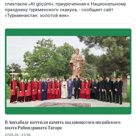
спектакля «At göçümi», приуроченная к Национальному
празднику туркменского скакуна, - сообщает сайт
«Туркменистан: золотой век».
В Ашхабаде почтили память выдающегося индийского
поэта Рабиндраната Тагора
07.05.26 - 23:56