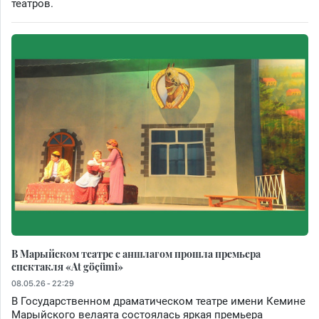
театров.
В Марыйском театре с аншлагом прошла премьера
спектакля «At göçümi»
08.05.26 - 22:29
В Государственном драматическом театре имени Кемине
Марыйского велаята состоялась яркая премьера