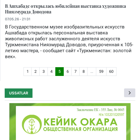
В Ашхабаде открылась юбилейная выставка художника
Ниязмурада Доводова
07.05.26 - 21:31
В Государственном музее изобразительных искусств
Ашхабада открылась персональная выставка
живописных работ заслуженного деятеля искусств
Туркменистана Ниязмурад Доводов, приуроченная к 105-
летию мастера, - сообщает сайт «Туркменистан: золотой
век».
1
2
3
4
5
6
7
8
...
59
60
USSATLAR