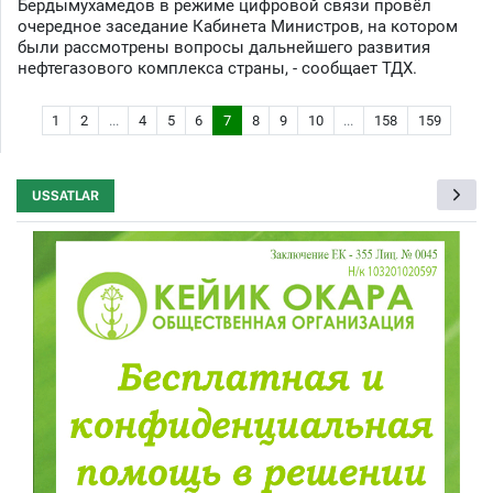
Бердымухамедов в режиме цифровой связи провёл
очередное заседание Кабинета Министров, на котором
были рассмотрены вопросы дальнейшего развития
нефтегазового комплекса страны, - сообщает ТДХ.
1
2
...
4
5
6
7
8
9
10
...
158
159
USSATLAR