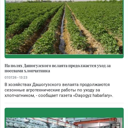
На полях Дашогузского велаята продолжается уход за
посевами хлопчатника
07.07.26 - 13:23
В хозяйствах Дашогузского велаята продолжаются
сезонные агротехнические работы по уходу за
хлопчатником, - сообщает газета «Daşogyz habarlary».