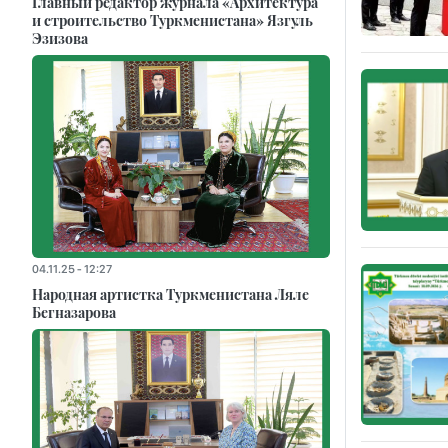
Главный редактор журнала «Архитектура
и строительство Туркменистана» Язгуль
Эзизова
04.11.25 - 12:27
Народная артистка Туркменистана Ляле
Бегназарова