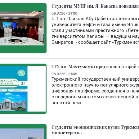
Студенты МУНГ им. Я. Какаева повышаю
09.07.26 - 21:00
С 1 по 10 июля Абу-Даби стал техноло
университета нефти и газа имени Ягш
стали участниками престижного «Летне
Университетом Халифы — ведущим нау
Эмиратов, - сообщает сайт «Туркменист
ТГУ им. Махтумкули представил второй
08.07.26 - 21:45
Туркменский государственный универ
электронного научно-популярного жур
цифровая платформа, созданная в нача
с передовым опытом отечественной нау
золотой век».
Студенты экономических вузов Туркмен
министерства