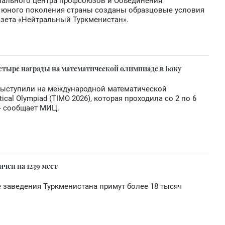
нального центра профсоюзов и Объединения
 юного поколения страны созданы образцовые условия
азета «Нейтральный Туркменистан».
тыре награды на математической олимпиаде в Баку
выступили на международной математической
tical Olympiad (TIMO 2026), которая проходила со 2 по 6
 - сообщает МИЦ.
чен на 1239 мест
 заведения Туркменистана примут более 18 тысяч