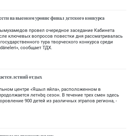
ести на высоком уровне финал детского конкурса
дымухамедов провел очередное заседание Кабинета
исле ключевых вопросов повестки дня рассматривалась
государственного тура творческого конкурса среди
däneleri», сообщает ТДХ.
ается летний отдых
ельном центре «Яшыл яйла», расположенном в
продолжается летнbq сезон. В течение трех смен здесь
оровление 900 детей из различных этрапов региона, -