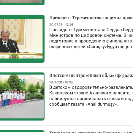
Президент Туркменистана поручил пров
20.07.26 - 12:16
Президент Туркменистана Сердар Бер
Министров по цифровой системе. В ч
подготовка к проведению финального 
одарённых детей «Garaşsyzlygyň merjen 
В детском центре «Яшыл яйла» продолж
18.07.26 - 18:28
В детском оздоровительно-развлекат
Какинском этрапе Ахалского велаята, 
планируется организовать отдых и озд
сообщает газета «Ahal durmuşy».