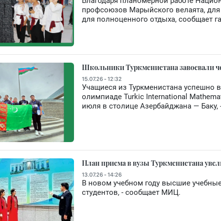
Благодаря планомерной работе Нацио
профсоюзов Марыйского велаята, для
для полноценного отдыха, сообщает г
Школьники Туркменистана завоевали че
15.07.26 - 12:32
Учащиеся из Туркменистана успешно 
олимпиаде Turkic International Mathema
июля в столице Азербайджана — Баку,
План приема в вузы Туркменистана увели
13.07.26 - 14:26
В новом учебном году высшие учебные
студентов, - сообщает МИЦ.