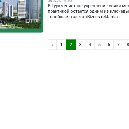
08.07.26 - 20:53
В Туркменистане укрепление связи ме
практикой остается одним из ключевы
- сообщает газета «Biznes reklama».
‹
1
2
3
4
5
6
7