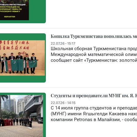
Копилка Туркменистана пополнилась м
22.07.26 - 15:17
Школьная сборная Туркменистана про
Международной математической олимпиа
сообщает сайт «Туркменистан: золотой
Студенты и преподаватели МУНГ им. Я. 
22.07.26 - 14:15
С 14 июля группа студентов и препода
(МУНГ) имени Ягшыгелди Какаева нахо
компании Petronas в Малайзии, - сооб