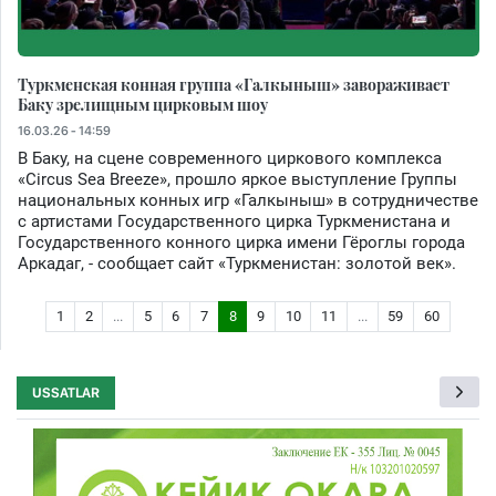
Туркменская конная группа «Галкыныш» завораживает
Баку зрелищным цирковым шоу
16.03.26 - 14:59
В Баку, на сцене современного циркового комплекса
«Circus Sea Breeze», прошло яркое выступление Группы
национальных конных игр «Галкыныш» в сотрудничестве
с артистами Государственного цирка Туркменистана и
Государственного конного цирка имени Гёроглы города
Аркадаг, - сообщает сайт «Туркменистан: золотой век».
1
2
...
5
6
7
8
9
10
11
...
59
60
USSATLAR