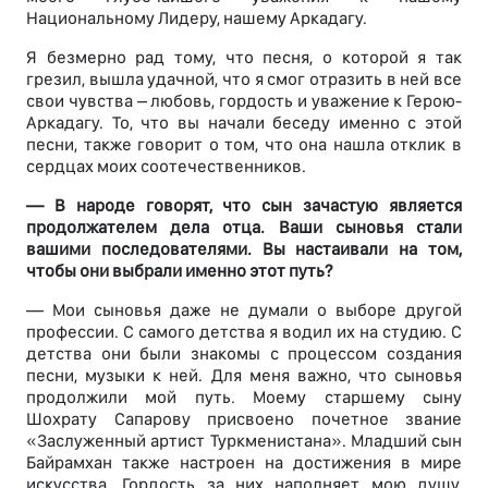
Национальному Лидеру, нашему Аркадагу.
Я безмерно рад тому, что песня, о которой я так
грезил, вышла удачной, что я смог отразить в ней все
свои чувства – любовь, гордость и уважение к Герою-
Аркадагу. То, что вы начали беседу именно с этой
песни, также говорит о том, что она нашла отклик в
сердцах моих соотечественников.
— В народе говорят, что сын зачастую является
продолжателем дела отца. Ваши сыновья стали
вашими последователями. Вы настаивали на том,
чтобы они выбрали именно этот путь?
— Мои сыновья даже не думали о выборе другой
профессии. С самого детства я водил их на студию. С
детства они были знакомы с процессом создания
песни, музыки к ней. Для меня важно, что сыновья
продолжили мой путь. Моему старшему сыну
Шохрату Сапарову присвоено почетное звание
«Заслуженный артист Туркменистана». Младший сын
Байрамхан также настроен на достижения в мире
искусства. Гордость за них наполняет мою душу,