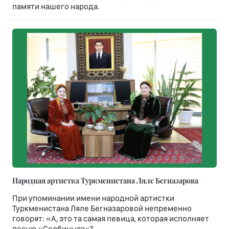
памяти нашего народа.
Народная артистка Туркменистана Ляле Бегназарова
При упоминании имени народной артистки
Туркменистана Ляле Бегназаровой непременно
говорят: «А, это та самая певица, которая исполняет
песню «Селбиныяз»?