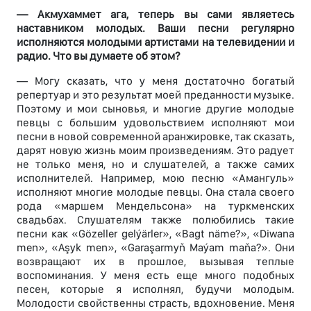
— Акмухаммет ага, теперь вы сами являетесь
наставником молодых. Ваши песни регулярно
исполняются молодыми артистами на телевидении и
радио. Что вы думаете об этом?
— Могу сказать, что у меня достаточно богатый
репертуар и это результат моей преданности музыке.
Поэтому и мои сыновья, и многие другие молодые
певцы с большим удовольствием исполняют мои
песни в новой современной аранжировке, так сказать,
дарят новую жизнь моим произведениям. Это радует
не только меня, но и слушателей, а также самих
исполнителей. Например, мою песню «Амангуль»
исполняют многие молодые певцы. Она стала своего
рода «маршем Мендельсона» на туркменских
свадьбах. Слушателям также полюбились такие
песни как «Gözeller gelýärler», «Bagt näme?», «Diwana
men», «Aşyk men», «Garaşarmyň Maýam maňa?». Они
возвращают их в прошлое, вызывая теплые
воспоминания. У меня есть еще много подобных
песен, которые я исполнял, будучи молодым.
Молодости свойственны страсть, вдохновение. Меня