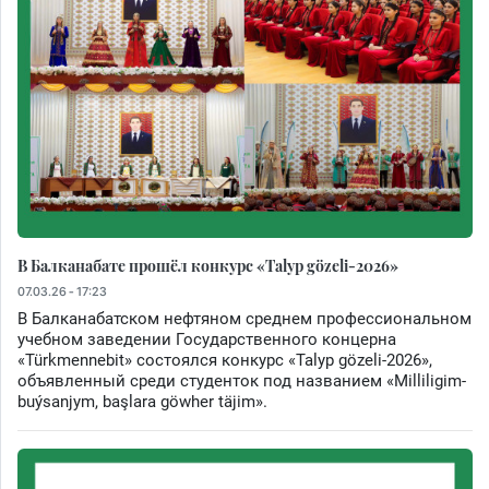
В Балканабате прошёл конкурс «Talyp gözeli-2026»
07.03.26 - 17:23
В Балканабатском нефтяном среднем профессиональном
учебном заведении Государственного концерна
«Türkmennebit» состоялся конкурс «Talyp gözeli-2026»,
объявленный среди студенток под названием «Milliligim-
buýsanjym, başlara göwher täjim».