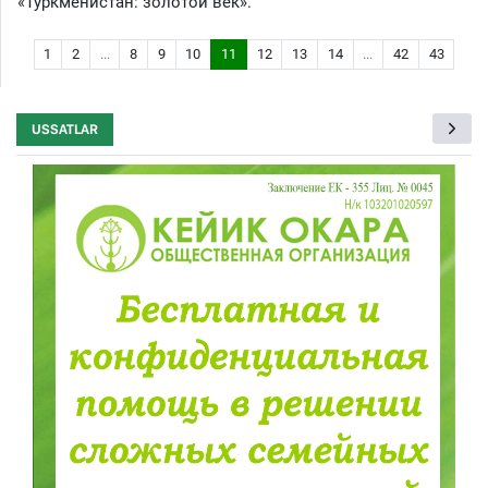
«Туркменистан: золотой век».
1
2
...
8
9
10
11
12
13
14
...
42
43
USSATLAR