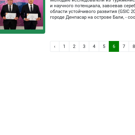
Молодые исследователи из Туркменис
и научного потенциала, завоевав сере
области устойчивого развития (GSIC 2
городе Денпасар на острове Бали, - со
‹
1
2
3
4
5
6
7