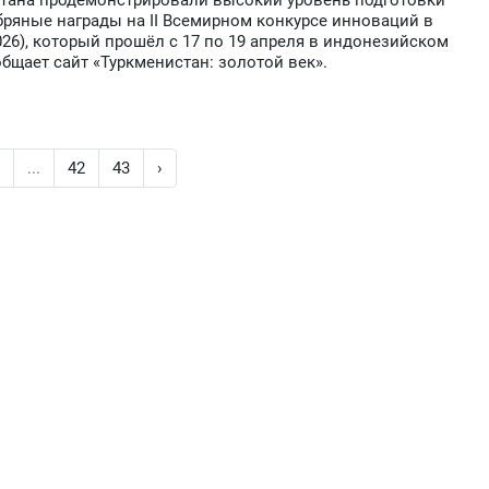
тана продемонстрировали высокий уровень подготовки
бряные награды на II Всемирном конкурсе инноваций в
026), который прошёл с 17 по 19 апреля в индонезийском
общает сайт «Туркменистан: золотой век».
8
...
42
43
›