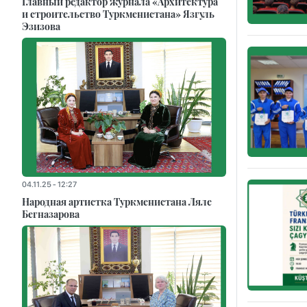
Главный редактор журнала «Архитектура
и строительство Туркменистана» Язгуль
Эзизова
04.11.25 - 12:27
Народная артистка Туркменистана Ляле
Бегназарова