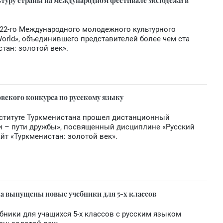
ьтуру страны на международном фестивале молодежи в
 22-го Международного молодежного культурного
 World», объединившего представителей более чем ста
стан: золотой век».
вского конкурса по русскому языку
нституте Туркменистана прошел дистанционный
и – пути дружбы», посвященный дисциплине «Русский
айт «Туркменистан: золотой век».
а выпущены новые учебники для 5-х классов
ники для учащихся 5-х классов с русским языком