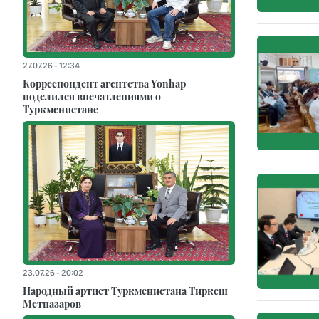
27.07.26 - 12:34
Корреспондент агентства Yonhap
поделился впечатлениями о
Туркменистане
23.07.26 - 20:02
Народный артист Туркменистана Тиркеш
Мeтназаров