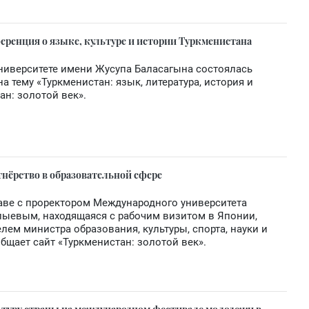
ренция о языке, культуре и истории Туркменистана
ниверситете имени Жусупа Баласагына состоялась
 тему «Туркменистан: язык, литература, история и
ан: золотой век».
нёрство в образовательной сфере
лаве с проректором Международного университета
лыевым, находящаяся с рабочим визитом в Японии,
лем министра образования, культуры, спорта, науки и
общает сайт «Туркменистан: золотой век».