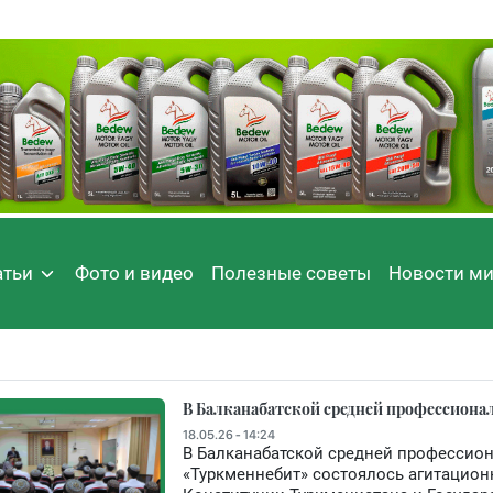
атьи
Фото и видео
Полезные советы
Новости м
В Балканабатской средней профессион
18.05.26 - 14:24
В Балканабатской средней профессио
«Туркменнебит» состоялось агитацио