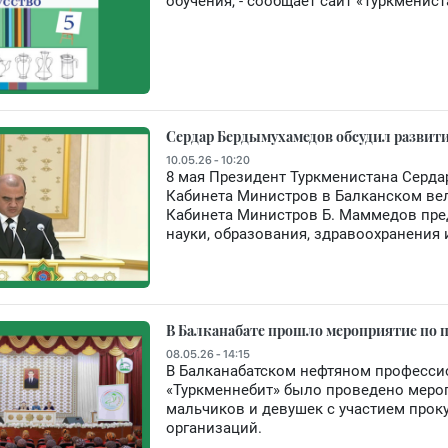
обучения, - сообщает сайт «Туркменист
Сердар Бердымухамедов обсудил развити
10.05.26 - 10:20
8 мая Президент Туркменистана Серд
Кабинета Министров в Балканском вел
Кабинета Министров Б. Маммедов пред
науки, образования, здравоохранения 
В Балканабате прошло мероприятие по
08.05.26 - 14:15
В Балканабатском нефтяном професси
«Туркменнебит» было проведено мероп
мальчиков и девушек с участием прок
организаций.