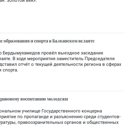
ан: золотой век».
е образования и спорта в Балканском велаяте
ар Бердымухамедов провёл выездное заседание
аяте. В ходе мероприятия заместитель Председателя
ставил отчёт о текущей деятельности региона в сферах
и спорта.
 правовому воспитанию молодежи
ональном училище Государственного концерна
риятие по пропаганде и разъяснению среди студентов-
уратуры, правоохранительных органов и общественных