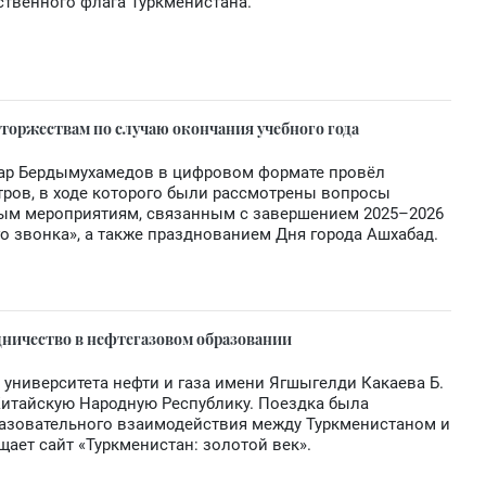
ственного флага Туркменистана.
 торжествам по случаю окончания учебного года
дар Бердымухамедов в цифровом формате провёл
ров, в ходе которого были рассмотрены вопросы
ым мероприятиям, связанным с завершением 2025–2026
о звонка», а также празднованием Дня города Ашхабад.
дничество в нефтегазовом образовании
 университета нефти и газа имени Ягшыгелди Какаева Б.
Китайскую Народную Республику. Поездка была
разовательного взаимодействия между Туркменистаном и
щает сайт «Туркменистан: золотой век».