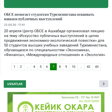
ОБСЕ помогает студентам Туркменистана осваивать
навыки публичных выступлений
22.04.26 - 17:41
20 апреля Центр ОБСЕ в Ашхабаде организовал лекцию
на тему «Искусство публичных выступлений в целях
продвижения экономико-экологической повестки» для
50 студентов высших учебных заведений Туркменистана,
обучающихся по специальностям «Экономика»,
«Финансы», «Международные отношения» и «Экология».
1
2
...
4
5
6
7
8
9
10
...
42
43
USSATLAR