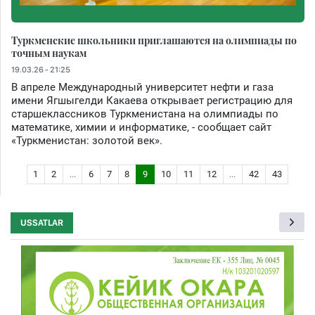
Туркменские школьники приглашаются на олимпиады по
точным наукам
19.03.26 - 21:25
В апреле Международный университет нефти и газа
имени Ягшыгелди Какаева открывает регистрацию для
старшеклассников Туркменистана на олимпиады по
математике, химии и информатике, - сообщает сайт
«Туркменистан: золотой век».
1
2
...
6
7
8
9
10
11
12
...
42
43
USSATLAR