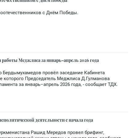
отечественников с Днём Победы
соотечественников с Днём Победы.
 работы Меджлиса за январь–апрель 2026 года
ар Бердымухамедов провёл заседание Кабинета
де которого Председатель Меджлиса Д.Гулманова
ламента за январь–апрель 2026 года, - сообщает ТДХ.
еполитической деятельности с начала года
Туркменистана Рашид Мередов провел брифинг,