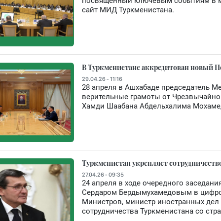
посвященный ключевым событиям в ме
сайт МИД Туркменистана.
В Туркменистане аккредитован новый П
29.04.26 - 11:16
28 апреля в Ашхабаде председатель М
верительные грамоты от Чрезвычайно
Хамди Шаабана Абдельхалима Мохамеда
Туркменистан укрепляет сотрудничеств
27.04.26 - 09:35
24 апреля в ходе очередного заседан
Сердаром Бердымухамедовым в цифров
Министров, министр иностранных дел
сотрудничества Туркменистана со стр