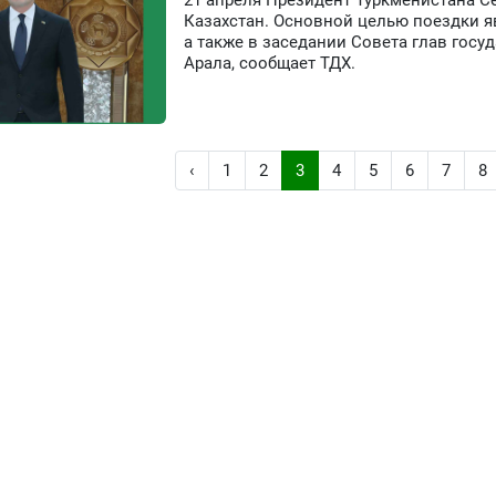
21 апреля Президент Туркменистана С
Казахстан. Основной целью поездки я
а также в заседании Совета глав гос
Арала, сообщает ТДХ.
‹
1
2
3
4
5
6
7
8