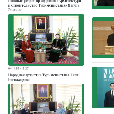
Главный редактор журнала «Архитектура
и строительство Туркменистана» Язгуль
Эзизова
04.11.25 - 12:27
Народная артистка Туркменистана Ляле
Бегназарова