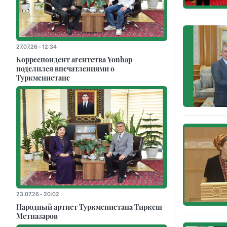
27.07.26 - 12:34
Корреспондент агентства Yonhap
поделился впечатлениями о
Туркменистане
23.07.26 - 20:02
Народный артист Туркменистана Тиркеш
Мeтназаров