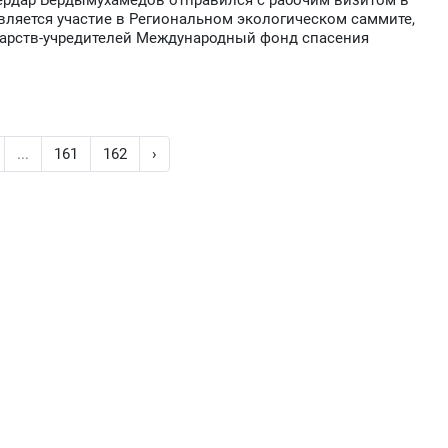
ердар Бердымухамедов отправился с рабочим визитом в
вляется участие в Региональном экологическом саммите,
ударств-учредителей Международный фонд спасения
...
161
162
›