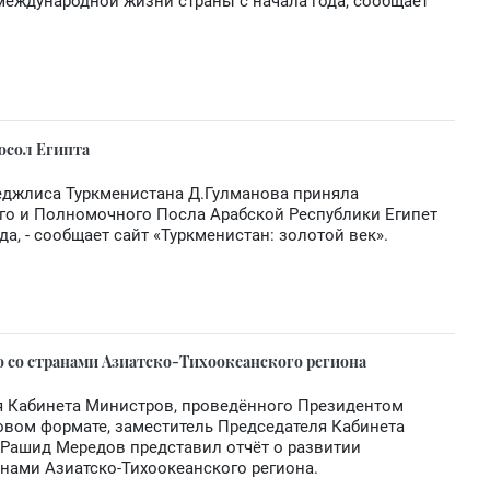
ждународной жизни страны с начала года, сообщает
осол Египта
еджлиса Туркменистана Д.Гулманова приняла
го и Полномочного Посла Арабской Республики Египет
, - сообщает сайт «Туркменистан: золотой век».
о со странами Азиатско-Тихоокеанского региона
ия Кабинета Министров, проведённого Президентом
ом формате, заместитель Председателя Кабинета
 Рашид Мередов представил отчёт о развитии
анами Азиатско-Тихоокеанского региона.