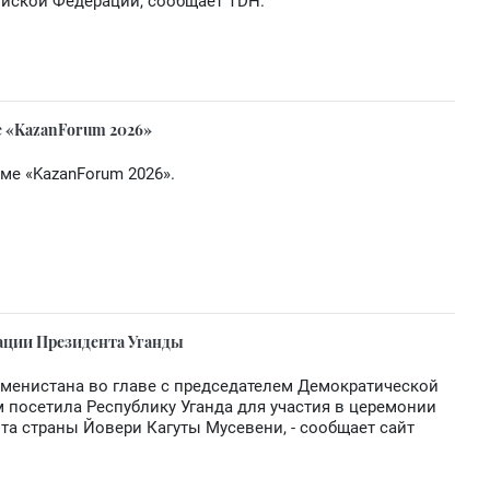
ийской Федерации, сообщает TDH.
е «KazanForum 2026»
ме «KazanForum 2026».
рации Президента Уганды
ркменистана во главе с председателем Демократической
 посетила Республику Уганда для участия в церемонии
та страны Йовери Кагуты Мусевени, - сообщает сайт