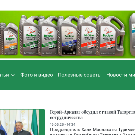
атьи
Фото и видео
Полезные советы
Новости м
Герой-Аркадаг обсудил с главой Татарс
сотрудничества
15.05.26 - 14:34
Председатель Халк Маслахаты Туркме