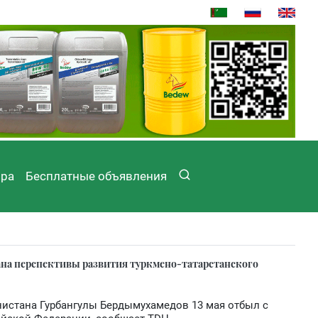
ира
Бесплатные объявления
тана перспективы развития туркмено-татарстанского
нистана Гурбангулы Бердымухамедов 13 мая отбыл с