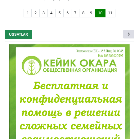
1
2
3
4
5
6
7
8
9
10
11
USSATLAR