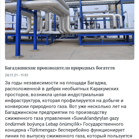
Багаджинские производители природных богатств
26.11.21 - 11:51
За годы независимости на площади Багаджа,
расположенной в дебрях необъятных Каракумских
просторов, возникла целая индустриальная
инфраструктура, которая профилируется на добыче и
конверсии природного газа. Вот уже несколько лет на
Багаджинском предприятии по производству
сжиженного газа управления «Suwuklandyrylan gazy
öndürmek boýunça Lebap önümçilik» Государственного
концерна «Türkmengaz» бесперебойно функционирует
линия по выпуску сжиженного газа, который пользуется