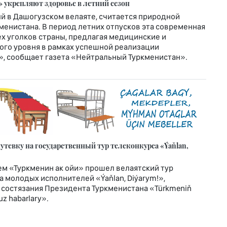
 укрепляют здоровье в летний сезон
й в Дашогузском велаяте, считается природной
енистана. В период летних отпусков эта современная
х уголков страны, предлагая медицинские и
го уровня в рамках успешной реализации
», сообщает газета «Нейтральный Туркменистан».
тевку на государственный тур телеконкурса «Ýaňlan,
м «Туркменин ак ойи» прошел велаятский тур
 молодых исполнителей «Ýaňlan, Diýarym!»,
 состязания Президента Туркменистана «Türkmeniň
z habarlary».