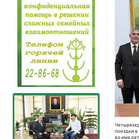
Четырехк
поездки в
во имя дет