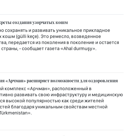
креты создания узорчатых кошм
о сохранять и развивать уникальное прикладное
кошм (gülli keçe). Это ремесло, возведенное
ва, передается из поколения в поколение и остается
страны, - сообщает газета «Ahal durmuşy».
рия «Арчман» расширяет возможности для оздоровления
й комплекс «Арчман», расположенный в
ктивно развивать свою инфраструктуру и медицинскую
ется высокой популярностью как среди жителей
гостей благодаря уникальным свойствам местной
Türkmenistan».