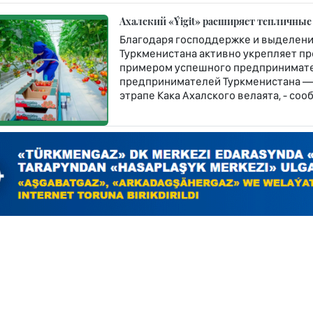
Ахалский «Ýigit» расширяет тепличные
Благодаря господдержке и выделени
Туркменистана активно укрепляет п
примером успешного предпринимате
предпринимателей Туркменистана — 
этрапе Кака Ахалского велаята, - со