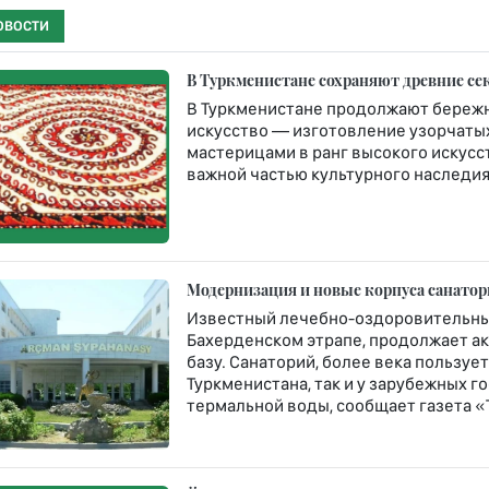
ОВОСТИ
В Туркменистане сохраняют древние се
В Туркменистане продолжают бережн
искусство — изготовление узорчатых 
мастерицами в ранг высокого искусст
важной частью культурного наследия 
Модернизация и новые корпуса санато
Известный лечебно-оздоровительны
Бахерденском этрапе, продолжает а
базу. Санаторий, более века пользу
Туркменистана, так и у зарубежных 
термальной воды, сообщает газета «