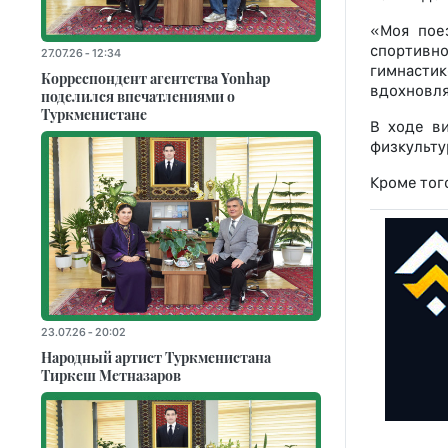
«Моя пое
спортивно
27.07.26 - 12:34
гимнастик
Корреспондент агентства Yonhap
вдохновля
поделился впечатлениями о
Туркменистане
В ходе в
физкульту
Кроме тог
23.07.26 - 20:02
Народный артист Туркменистана
Тиркеш Мeтназаров