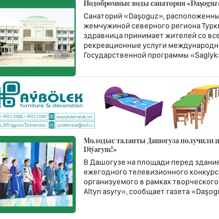
Йодобромные воды санатория «Daşoguz»
Санаторий «Daşoguz», расположенны
жемчужиной северного региона Туркм
здравница принимает жителей со все
рекреационные услуги международно
Государственной программы «Saglyk
Молодые таланты Дашогуза получили пу
Diýarym!»
В Дашогузе на площади перед здание
ежегодного телевизионного конкурса
организуемого в рамках творческого
Altyn asyry», сообщает газета «Daşogu