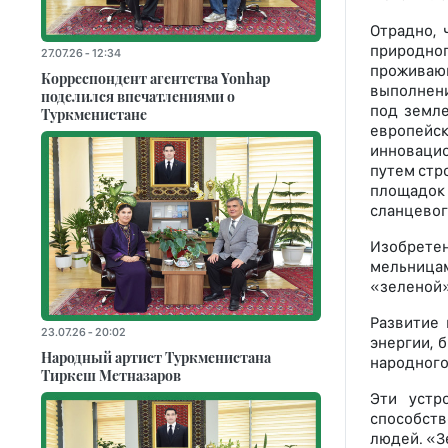
Отрадно, 
природног
27.07.26 - 12:34
проживающ
Корреспондент агентства Yonhap
выполнени
поделился впечатлениями о
под земле
Туркменистане
европейск
инновацио
путем стр
площадок 
сланцевого
Изобретен
мельница
«зеленой»
Развитие 
23.07.26 - 20:02
энергии, 
Народный артист Туркменистана
народного
Тиркеш Мeтназаров
Эти устр
способств
людей. «З