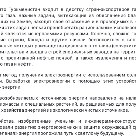
что Туркменистан входит в десятку стран-экспортеров г
о газа. Важные задачи, вытекающие из обеспечения бла
их на Земле, находят свое отражение и в проводимых в 
я этих задач нельзя пренебрегать рациональным использов
й являются исчерпаемыми ресурсами. Конечно, сложно гос
ие страны, Канада и другие начали беспокоиться о воп
нные методы производства дизельного топлива (солярки) и
оительства и ввода в строй специальных заводов на терри
с пропитанной нефтью почвой, а также извлечения и пе
 газа и нефти.
 метод получения электроэнергии с использованием сол
м. Выработка электроэнергии с помощью этих устройст
 энергии.
возобновляемых источников энергии направлено на нала
биомассы и специальных растений, выращиваемых для полу
 хозяйства энергией из экологически чистых источников.
ойства, изобретенные учеными и инженерами-конструк
овали развитию энергоэкономики в защите окружающей с
еленая» энергия проложила путь к светлому будущему.