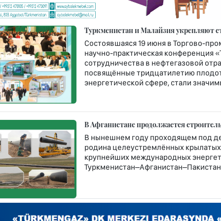
Туркменистан и Малайзия укрепляют ст
Состоявшаяся 19 июня в Торгово-пр
научно-практическая конференция «
сотрудничества в нефтегазовой отра
посвящённые тридцатилетию плодот
энергетической сфере, стали значи
В Афганистане продолжается строитель
В нынешнем году проходящем под д
родина целеустремлённых крылатых 
крупнейших международных энергет
Туркменистан–Афганистан–Пакистан