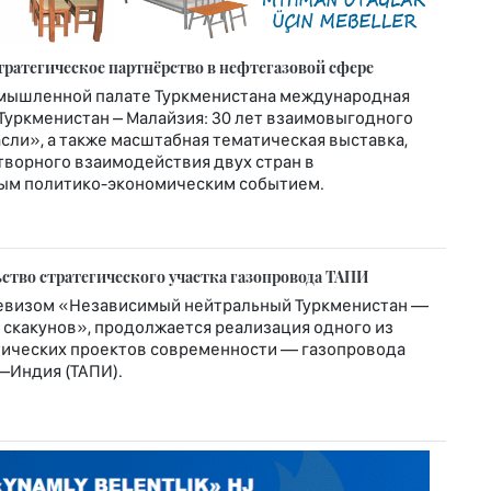
ратегическое партнёрство в нефтегазовой сфере
омышленной палате Туркменистана международная
Туркменистан – Малайзия: 30 лет взаимовыгодного
сли», а также масштабная тематическая выставка,
ворного взаимодействия двух стран в
мым политико-экономическим событием.
ство стратегического участка газопровода ТАПИ
евизом «Независимый нейтральный Туркменистан —
скакунов», продолжается реализация одного из
ических проектов современности — газопровода
–Индия (ТАПИ).