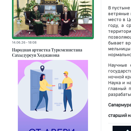
В пустыне
ветряные 
место в Ц
году, а 
территор
позволяющ
бывает вр
14.06.26 - 18:08
мельницы м
Народная артистка Туркменистана
нормально
Сахыдурсун Ходжакова
Научные 
государст
ночной кр
Наука и н
главный 
разрабаты
Сапармура
старший н