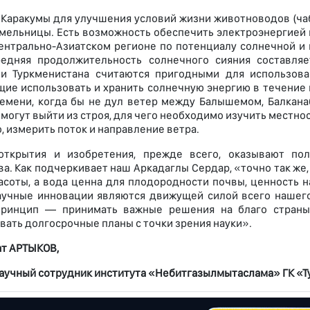
 Каракумы для улучшения условий жизни животноводов (чаб
мельницы. Есть возможность обеспечить электроэнергией 
ентрально-Азиатском регионе по потенциалу солнечной и 
средняя продолжительность солнечного сияния составля
ии Туркменистана считаются пригодными для использова
ие использовать и хранить солнечную энергию в течение 
емени, когда бы не дул ветер между Балышемом, Балкана
огут выйти из строя, для чего необходимо изучить местност
, измерить поток и направление ветра.
открытия и изобретения, прежде всего, оказывают по
ва. Как подчеркивает наш Аркадаглы Сердар, «точно так же,
асоты, а вода ценна для плодородности почвы, ценность н
аучные инновации являются движущей силой всего нашего
принцип — принимать важные решения на благо страны
вать долгосрочные планы с точки зрения науки».
т АРТЫКОВ,
аучный сотрудник института «Небитгазылмытаслама» ГК «Т