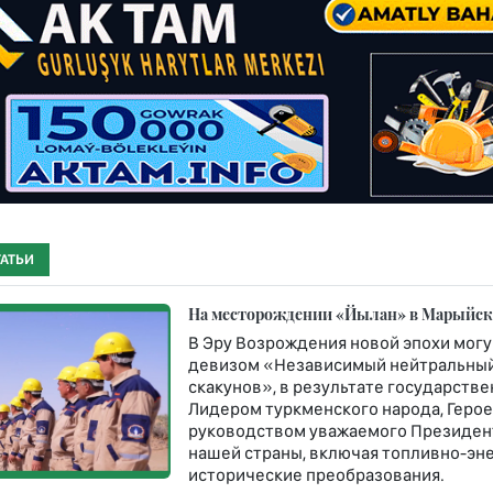
ТАТЬИ
На месторождении «Йылан» в Марыйско
В Эру Возрождения новой эпохи могу
девизом «Независимый нейтральный
скакунов», в результате государст
Лидером туркменского народа, Геро
руководством уважаемого Президент
нашей страны, включая топливно-эн
исторические преобразования.