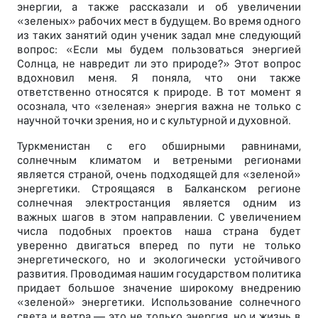
энергии, а также рассказали и об увеличении
«зеленых» рабочих мест в будущем. Во время одного
из таких занятий один ученик задал мне следующий
вопрос: «Если мы будем пользоваться энергией
Солнца, не навредит ли это природе?» Этот вопрос
вдохновил меня. Я поняла, что они также
ответственно относятся к природе. В тот момент я
осознала, что «зеленая» энергия важна не только с
научной точки зрения, но и с культурной и духовной.
Туркменистан с его обширными равнинами,
солнечным климатом и ветреными регионами
является страной, очень подходящей для «зеленой»
энергетики. Строящаяся в Балканском регионе
солнечная электростанция является одним из
важных шагов в этом направлении. С увеличением
числа подобных проектов наша страна будет
уверенно двигаться вперед по пути не только
энергетического, но и экологически устойчивого
развития. Проводимая нашим государством политика
придает большое значение широкому внедрению
«зеленой» энергетики. Использование солнечного
света и ветра — это не только энергия, но и жизнь в