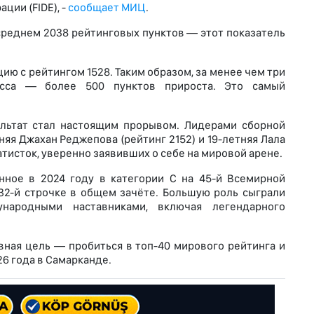
ии (FIDE), -
сообщает МИЦ
.
 среднем 2038 рейтинговых пунктов — этот показатель
ию с рейтингом 1528. Таким образом, за менее чем три
ресса — более 500 пунктов прироста. Это самый
льтат стал настоящим прорывом. Лидерами сборной
яя Джахан Реджепова (рейтинг 2152) и 19-летняя Лала
тисток, уверенно заявивших о себе на мировой арене.
нное в 2024 году в категории C на 45-й Всемирной
2-й строчке в общем зачёте. Большую роль сыграли
народными наставниками, включая легендарного
вная цель — пробиться в топ-40 мирового рейтинга и
6 года в Самарканде.