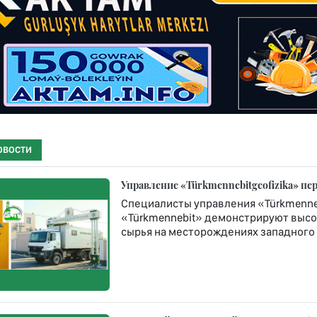
ОВОСТИ
Управление «Türkmennebitgeofizika» п
Специалисты управления «Türkmenneb
«Türkmennebit» демонстрируют высо
сырья на месторождениях западного 