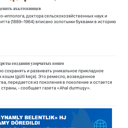
ценить ахалтекинцев
-ипполога, доктора сельскохозяйственных наук и
тта (1889–1964) вписано золотыми буквами в историю
креты создания узорчатых кошм
о сохранять и развивать уникальное прикладное
кошм (gülli keçe). Это ремесло, возведенное
ва, передается из поколения в поколение и остается
страны, - сообщает газета «Ahal durmuşy».