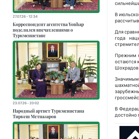
сильнейши
В июльско
27.07.26 - 12:34
рассчитыв
Корреспондент агентства Yonhap
поделился впечатлениями о
Для сравне
Туркменистане
года нац
стремител
Прежним 
остаются 
Шохрадова
Значимым 
шахматной
зарубежн
гроссмейс
23.07.26 - 20:02
В Федерац
Народный артист Туркменистана
достойно 
Тиркеш Мeтназаров