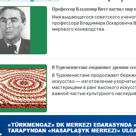
Профессор Владимир Витт научил мир 
Имя выдающегося советского ученого
профессора Владимира Оскаровича Ви
мирового коневодства.
В Туркменистане сохраняют древние се
В Туркменистане продолжают бережн
искусство — изготовление узорчатых 
мастерицами в ранг высокого искусст
важной частью культурного наследия 