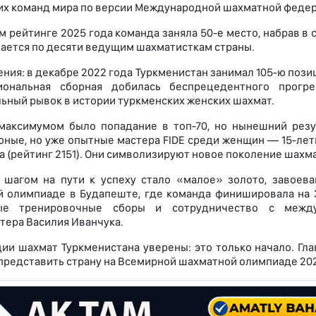
х команд мира по версии Международной шахматной федерац
м рейтинге 2025 года команда заняла 50-е место, набрав в
ается по десяти ведущим шахматисткам страны.
ния: в декабре 2022 года Туркменистан занимал 105-ю позиц
иональная сборная добилась беспрецедентного прог
ьный рывок в истории туркменских женских шахмат.
максимумом было попадание в топ-70, но нынешний резу
юные, но уже опытные мастера FIDE среди женщин — 15-летн
 (рейтинг 2151). Они символизируют новое поколение шахма
шагом на пути к успеху стало «малое» золото, завоева
 олимпиаде в Будапеште, где команда финишировала на 3
ые тренировочные сборы и сотрудничество с между
тера Василия Иванчука.
ии шахмат Туркменистана уверены: это только начало. Гла
представить страну на Всемирной шахматной олимпиаде 202