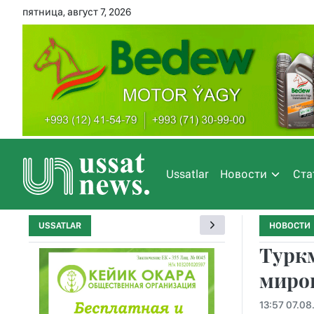
пятница, август 7, 2026
Ussatlar
Новости
Ста
USSATLAR
НОВОСТИ
Турк
миров
13:57 07.08