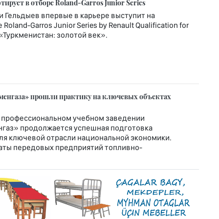
рует в отборе Roland-Garros Junior Series
и Гельдыев впервые в карьере выступит на
nd-Garros Junior Series by Renault Qualification for
т «Туркменистан: золотой век».
менгаза» прошли практику на ключевых объектах
 профессиональном учебном заведении
нгаз» продолжается успешная подготовка
я ключевой отрасли национальной экономики.
аты передовых предприятий топливно-