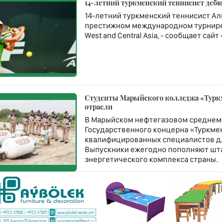
14-летний туркменский теннисист дебюти
14-летний туркменский теннисист Ал
престижном международном турнире Rola
West and Central Asia, - сообщает сай
Студенты Марыйского колледжа «Турк
отрасли
В Марыйском нефтегазовом среднем
Государственного концерна «Туркме
квалифицированных специалистов дл
Выпускники ежегодно пополняют шт
энергетического комплекса страны.