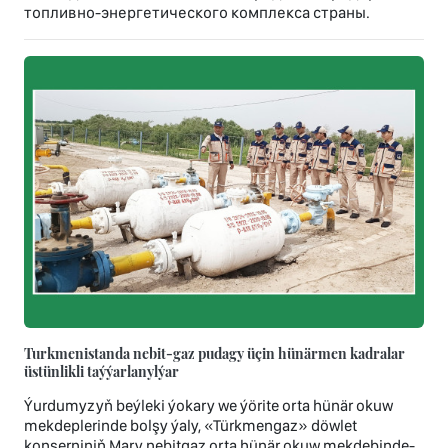
топливно-энергетического комплекса страны.
Turkmenistanda nebit-gaz pudagy üçin hünärmen kadralar
üstünlikli taýýarlanylýar
Ýurdumyzyň beýleki ýokary we ýörite orta hünär okuw
mekdeplerinde bolşy ýaly, «Türkmengaz» döwlet
konserniniň Mary nebitgaz orta hünär okuw mekdebinde-