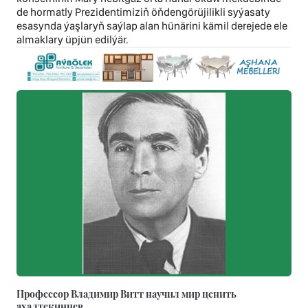
de hormatly Prezidentimiziň öňdengörüjilikli syýasaty
esasynda ýaşlaryň saýlap alan hünärini kämil derejede ele
almaklary üpjün edilýär.
Профессор Владимир Витт научил мир ценить
ахалтекинцев