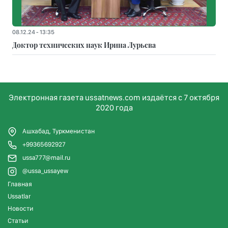
08.12.24 - 13:35
Доктор технических наук Ирина Лурьева
Электронная газета ussatnews.com издаётся с 7 октября
2020 года
Ашхабад, Туркменистан
+99365692927
ussa777@mail.ru
@ussa_ussayew
Главная
Ussatlar
Новости
Статьи