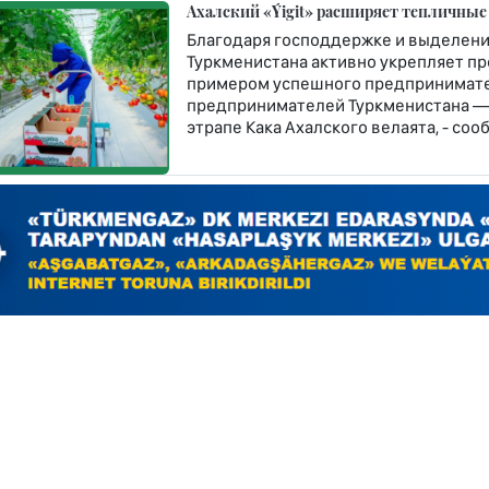
Ахалский «Ýigit» расширяет тепличные
Благодаря господдержке и выделени
Туркменистана активно укрепляет п
примером успешного предпринимате
предпринимателей Туркменистана — 
этрапе Кака Ахалского велаята, - со