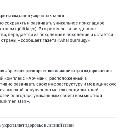
креты создания узорчатых кошм
о сохранять и развивать уникальное прикладное
кошм (gülli keçe). Это ремесло, возведенное
ва, передается из поколения в поколение и остается
страны, - сообщает газета «Ahal durmuşy».
рия «Арчман» расширяет возможности для оздоровления
й комплекс «Арчман», расположенный в
ктивно развивать свою инфраструктуру и медицинскую
ется высокой популярностью как среди жителей
гостей благодаря уникальным свойствам местной
Türkmenistan».
 укрепляют здоровье в летний сезон