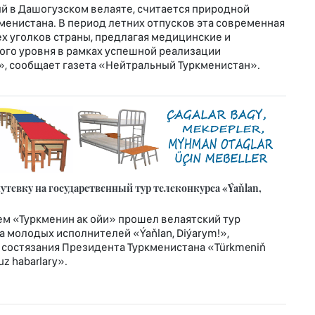
й в Дашогузском велаяте, считается природной
енистана. В период летних отпусков эта современная
х уголков страны, предлагая медицинские и
го уровня в рамках успешной реализации
», сообщает газета «Нейтральный Туркменистан».
тевку на государственный тур телеконкурса «Ýaňlan,
м «Туркменин ак ойи» прошел велаятский тур
 молодых исполнителей «Ýaňlan, Diýarym!»,
 состязания Президента Туркменистана «Türkmeniň
z habarlary».