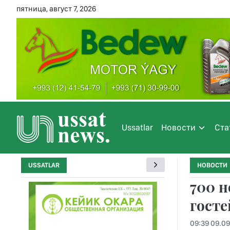
пятница, август 7, 2026
Ussatlar
Новости
Ста
USSATLAR
НОВОСТИ
700 н
госте
09:39 09.0