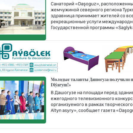
Санаторий «Daşoguz», расположенны
жемчужиной северного региона Туркм
здравница принимает жителей со все
рекреационные услуги международно
Государственной программы «Saglyk
Молодые таланты Дашогуза получили пу
Diýarym!»
В Дашогузе на площади перед здание
ежегодного телевизионного конкурса
организуемого в рамках творческого
Altyn asyry», сообщает газета «Daşogu