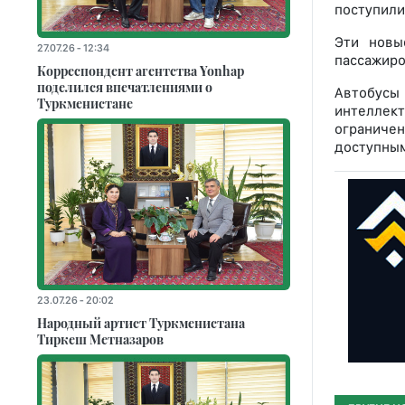
поступили
Эти новы
27.07.26 - 12:34
пассажиро
Корреспондент агентства Yonhap
поделился впечатлениями о
Автобусы
Туркменистане
интеллект
ограниче
доступным
23.07.26 - 20:02
Народный артист Туркменистана
Тиркеш Мeтназаров