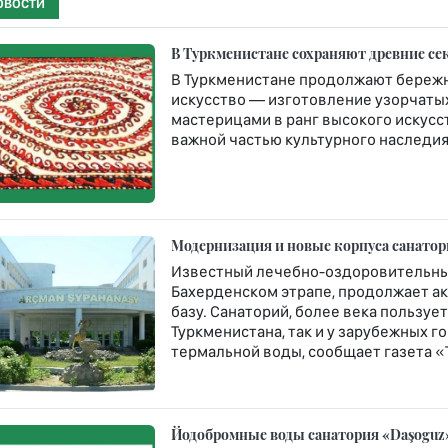
ОВОСТИ
В Туркменистане сохраняют древние се
В Туркменистане продолжают бережн
искусство — изготовление узорчатых 
мастерицами в ранг высокого искусст
важной частью культурного наследия 
Модернизация и новые корпуса санато
Известный лечебно-оздоровительны
Бахерденском этрапе, продолжает а
базу. Санаторий, более века пользу
Туркменистана, так и у зарубежных 
термальной воды, сообщает газета «
Йодобромные воды санатория «Daşoguz»