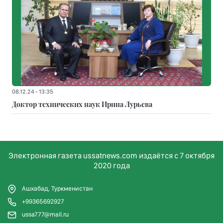
08.12.24 - 13:35
Доктор технических наук Ирина Лурьева
Электронная газета ussatnews.com издаётся с 7 октября
2020 года
Ашхабад, Туркменистан
+99365692927
ussa777@mail.ru