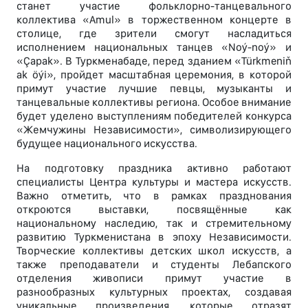
станет участие фольклорно-танцевального
коллектива «Amul» в торжественном концерте в
столице, где зрители смогут насладиться
исполнением национальных танцев «Noý-noý» и
«Çapak». В Туркменабаде, перед зданием «Türkmeniň
ak öýi», пройдет масштабная церемония, в которой
примут участие лучшие певцы, музыканты и
танцевальные коллективы региона. Особое внимание
будет уделено выступлениям победителей конкурса
«Жемчужины Независимости», символизирующего
будущее национального искусства.
На подготовку праздника активно работают
специалисты Центра культуры и мастера искусств.
Важно отметить, что в рамках празднования
откроются выставки, посвящённые как
национальному наследию, так и стремительному
развитию Туркменистана в эпоху Независимости.
Творческие коллективы детских школ искусств, а
также преподаватели и студенты Лебапского
отделения живописи примут участие в
разнообразных культурных проектах, создавая
уникальные произведения, которые отразят