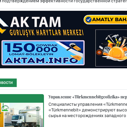
 подтверждением эффективности государственной стратеги
ОВОСТИ
Управление «Türkmennebitgeofizika» п
Специалисты управления «Türkmenneb
«Türkmennebit» демонстрируют высо
сырья на месторождениях западного 