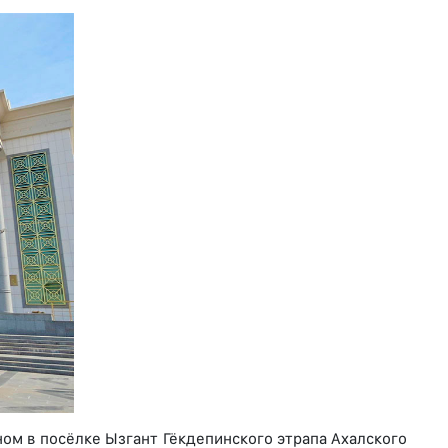
м в посёлке Ызгант Гёкдепинского этрапа Ахалского