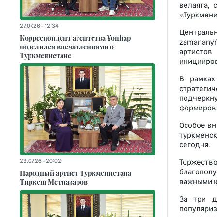
велаята, 
«Туркмени
27.07.26 - 12:34
Центральн
Корреспондент агентства Yonhap
zamananyň
поделился впечатлениями о
артистов 
Туркменистане
иницииров
В рамках
стратеги
подчеркну
формирова
Особое вн
туркменск
сегодня.
23.07.26 - 20:02
Торжество
благополу
Народный артист Туркменистана
Тиркеш Мeтназаров
важными ю
За три д
популяриз