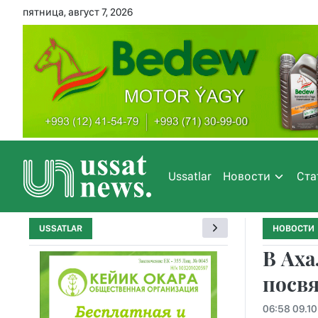
пятница, август 7, 2026
Ussatlar
Новости
Ста
USSATLAR
НОВОСТИ
В Ах
посв
06:58 09.1