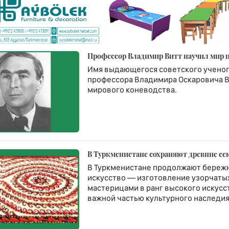
Профессор Владимир Витт научил мир 
Имя выдающегося советского ученого
профессора Владимира Оскаровича Ви
мирового коневодства.
В Туркменистане сохраняют древние се
В Туркменистане продолжают бережн
искусство — изготовление узорчатых 
мастерицами в ранг высокого искусст
важной частью культурного наследия 