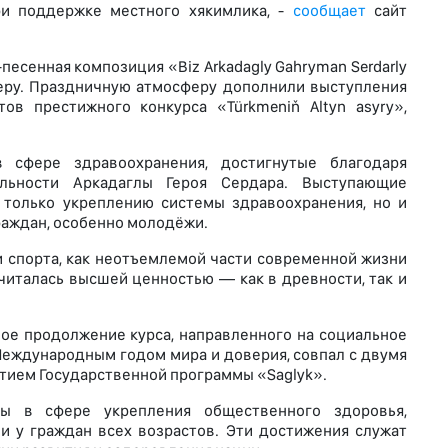
ри поддержке местного хякимлика, -
сообщает
сайт
сенная композиция «Biz Arkadagly Gahryman Serdarly
ечеру. Праздничную атмосферу дополнили выступления
ов престижного конкурса «Türkmeniň Altyn asyry»,
 сфере здравоохранения, достигнутые благодаря
ельности Аркадаглы Героя Сердара. Выступающие
 только укреплению системы здравоохранения, но и
раждан, особенно молодёжи.
 спорта, как неотъемлемой части современной жизни
считалась высшей ценностью — как в древности, так и
ое продолжение курса, направленного на социальное
Международным годом мира и доверия, совпал с двумя
тием Государственной программы «Saglyk».
ты в сфере укрепления общественного здоровья,
 у граждан всех возрастов. Эти достижения служат