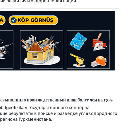
и развития и оздоровления нации.
еревыполнило производственный план более чем на 130%
itgeofizika» Государственного концерна
кие результаты в поиске и разведке углеводородного
региона Туркменистана.