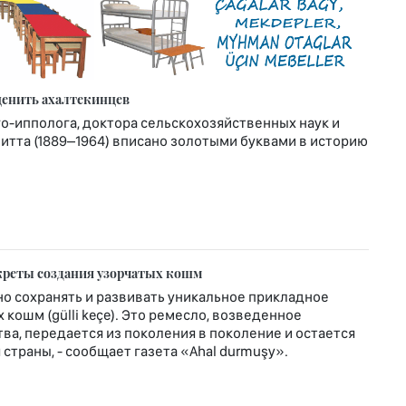
ценить ахалтекинцев
-ипполога, доктора сельскохозяйственных наук и
тта (1889–1964) вписано золотыми буквами в историю
креты создания узорчатых кошм
о сохранять и развивать уникальное прикладное
кошм (gülli keçe). Это ремесло, возведенное
ва, передается из поколения в поколение и остается
страны, - сообщает газета «Ahal durmuşy».