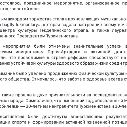
состоялось праздничное мероприятие, организованное п
стан: золотой век».
ым аккордом торжества стала вдохновляющая музыкально-пе
 bagtly lukmanlary», которая задала настроение всему в
центра культуры Гёкдепинского этрапа, а также лауреат
анного Президентом Туркменистана.
 мероприятия были отмечены значительные успехи в
ческим инициативам Героя-Аркадага и активной деят
ли, что проводимые в стране реформы способствуют не
нию устойчивой культуры здорового образа жизни среди г
имание было уделено продвижению физической культуры и
ого общества. Отмечалось, что забота о здоровье всегда 
 также прошло в духе признательности за последовательн
чие народа. Символично, что нынешний год, объявленный 
билеями — 30-летием нейтралитета Туркменистана и 30-ле
есятилетия были достигнуты впечатляющие результа
ации спорта и формировании активной жизненной позиции