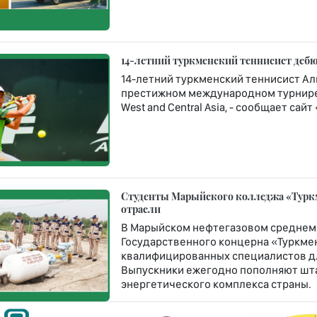
14-летний туркменский теннисист дебюти
14-летний туркменский теннисист Ал
престижном международном турнире Rola
West and Central Asia, - сообщает сай
Студенты Марыйского колледжа «Турк
отрасли
В Марыйском нефтегазовом среднем
Государственного концерна «Туркме
квалифицированных специалистов дл
Выпускники ежегодно пополняют шт
энергетического комплекса страны.