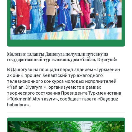
Молодые таланты Дашогуза получили путевку на
государственный тур телеконкурса «Ýaňlan, Diýarym!»
В Дашогузе на площади перед зданием «Туркменин
ак ойи» прошел велаятский тур ежегодного
телевизионного конкурса молодых исполнителей
«Ýaňlan, Diýarym!», организуемого в рамках
творческого состязания Президента Туркменистана
«Türkmeniň Altyn asyry», сообщает газета «Daşoguz
habarlary».