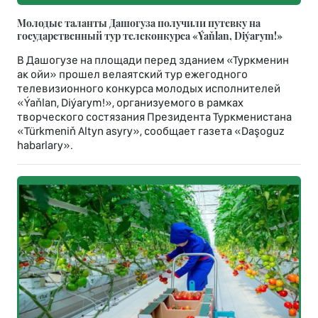
Молодые таланты Дашогуза получили путевку на
государственный тур телеконкурса «Ýaňlan, Diýarym!»
В Дашогузе на площади перед зданием «Туркменин
ак ойи» прошел велаятский тур ежегодного
телевизионного конкурса молодых исполнителей
«Ýaňlan, Diýarym!», организуемого в рамках
творческого состязания Президента Туркменистана
«Türkmeniň Altyn asyry», сообщает газета «Daşoguz
habarlary».