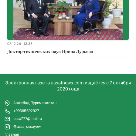
08.12.24 - 13:35
Доктор технических наук Ирина Лурьева
Электронная газета ussatnews.com издаётся с 7 октября
2020 года
Ашхабад, Туркменистан
+99365692927
ussa777@mail.ru
@ussa_ussayew
Главная