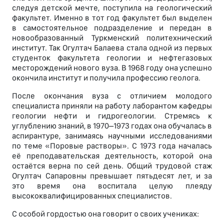
следуя детской мечте, поступила на геологический
факультет. Именно в тот год факультет был выделен
в самостоятельное подразделение и передан в
новообразованный Туркменский политехнический
институт. Так Огултач Балаева стала одной из первых
студенток факультета геологии и нефтегазовых
месторождений нового вуза. В 1968 году она успешно
окончила институт и получила профессию геолога.
После окончания вуза с отличием молодого
специалиста приняли на работу лаборантом кафедры
геологии нефти и гидрогеологии. Стремясь к
углублению знаний, в 1970–1973 годах она обучалась в
аспирантуре, занимаясь научными исследованиями
по теме «Поровые растворы». С 1973 года началась
её преподавательская деятельность, которой она
остаётся верна по сей день. Общий трудовой стаж
Огултач Сапаровны превышает пятьдесят лет, и за
это время она воспитала целую плеяду
высококвалифицированных специалистов.
С особой гордостью она говорит о своих учениках: