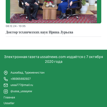
08.12.24 - 13:35
Доктор технических наук Ирина Лурьева
Электронная газета ussatnews.com издаётся с 7 октября
2020 года
Ашхабад, Туркменистан
+99365692927
ussa777@mail.ru
@ussa_ussayew
Главная
Ussatlar