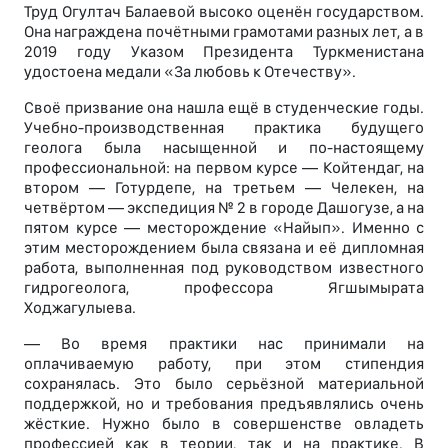
Труд Огултач Балаевой высоко оценён государством.
Она награждена почётными грамотами разных лет, а в
2019 году Указом Президента Туркменистана
удостоена медали «За любовь к Отечеству».
Своё призвание она нашла ещё в студенческие годы.
Учебно-производственная практика будущего
геолога была насыщенной и по-настоящему
профессиональной: на первом курсе — Койтендаг, на
втором — Готурдепе, на третьем — Челекен, на
четвёртом — экспедиция № 2 в городе Дашогузе, а на
пятом курсе — месторождение «Найып». Именно с
этим месторождением была связана и её дипломная
работа, выполненная под руководством известного
гидрогеолога, профессора Ягшымырата
Ходжагулыева.
— Во время практики нас принимали на
оплачиваемую работу, при этом стипендия
сохранялась. Это было серьёзной материальной
поддержкой, но и требования предъявлялись очень
жёсткие. Нужно было в совершенстве овладеть
профессией как в теории, так и на практике. В