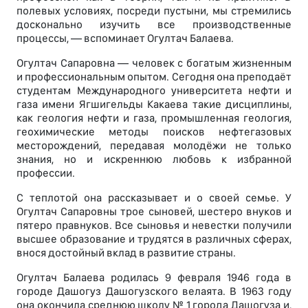
полевых условиях, посреди пустыни, мы стремились
досконально изучить все производственные
процессы, — вспоминает Огултач Балаева.
Огултач Сапаровна — человек с богатым жизненным
и профессиональным опытом. Сегодня она преподаёт
студентам Международного университета нефти и
газа имени Ягшигельды Какаева такие дисциплины,
как геология нефти и газа, промышленная геология,
геохимические методы поисков нефтегазовых
месторождений, передавая молодёжи не только
знания, но и искреннюю любовь к избранной
профессии.
С теплотой она рассказывает и о своей семье. У
Огултач Сапаровны трое сыновей, шестеро внуков и
пятеро правнуков. Все сыновья и невестки получили
высшее образование и трудятся в различных сферах,
внося достойный вклад в развитие страны.
Огултач Балаева родилась 9 февраля 1946 года в
городе Дашогуз Дашогузского велаята. В 1963 году
она окончила среднюю школу № 1 города Дашогуза и,