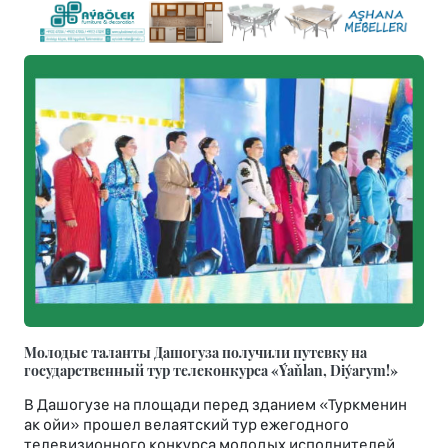
Молодые таланты Дашогуза получили путевку на
государственный тур телеконкурса «Ýaňlan, Diýarym!»
В Дашогузе на площади перед зданием «Туркменин
ак ойи» прошел велаятский тур ежегодного
телевизионного конкурса молодых исполнителей