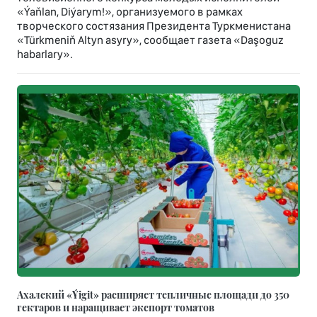
«Ýaňlan, Diýarym!», организуемого в рамках
творческого состязания Президента Туркменистана
«Türkmeniň Altyn asyry», сообщает газета «Daşoguz
habarlary».
Ахалский «Ýigit» расширяет тепличные площади до 350
гектаров и наращивает экспорт томатов