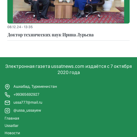
08.12.24 - 13:35
Доктор технических наук Ирина Лурьева
Электронная газета ussatnews.com издаётся с 7 октября
2020 года
Ашхабад, Туркменистан
+99365692927
ussa777@mail.ru
@ussa_ussayew
Главная
Ussatlar
Новости