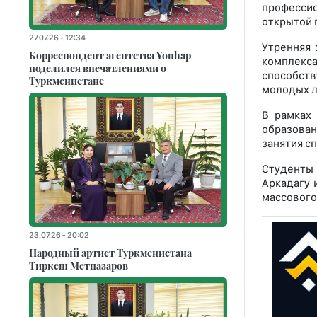
профессио
открытой 
27.07.26 - 12:34
Утренняя 
Корреспондент агентства Yonhap
комплекса
поделился впечатлениями о
способст
Туркменистане
молодых 
В рамках
образован
занятия с
Студенты 
Аркадагу 
массового
23.07.26 - 20:02
Народный артист Туркменистана
Тиркеш Мeтназаров