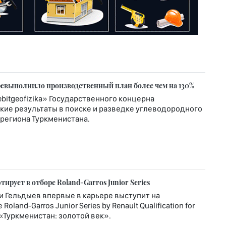
еревыполнило производственный план более чем на 130%
itgeofizika» Государственного концерна
кие результаты в поиске и разведке углеводородного
региона Туркменистана.
рует в отборе Roland-Garros Junior Series
и Гельдыев впервые в карьере выступит на
nd-Garros Junior Series by Renault Qualification for
т «Туркменистан: золотой век».