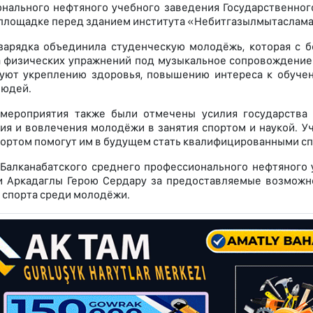
нального нефтяного учебного заведения Государственног
площадке перед зданием института «Небитгазылмытаслама
зарядка объединила студенческую молодёжь, которая с 
 физических упражнений под музыкальное сопровождение.
вуют укреплению здоровья, повышению интереса к обуче
людей.
 мероприятия также были отмечены усилия государства
ия и вовлечения молодёжи в занятия спортом и наукой. У
портом помогут им в будущем стать квалифицированными с
Балканабатского среднего профессионального нефтяного 
и Аркадаглы Герою Сердару за предоставляемые возможн
 спорта среди молодёжи.