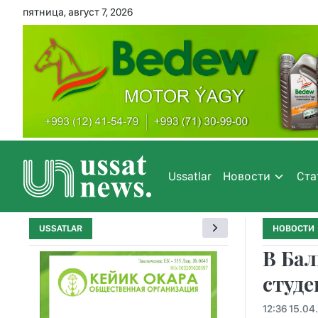
пятница, август 7, 2026
Ussatlar
Новости
Ста
USSATLAR
НОВОСТИ
В Бал
студе
12:36 15.04