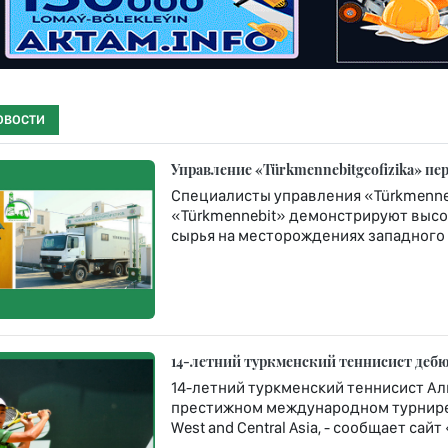
ОВОСТИ
Управление «Türkmennebitgeofizika» п
Специалисты управления «Türkmenneb
«Türkmennebit» демонстрируют высо
сырья на месторождениях западного 
14-летний туркменский теннисист дебюти
14-летний туркменский теннисист Ал
престижном международном турнире Rola
West and Central Asia, - сообщает сай