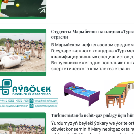
Студенты Марыйского колледжа «Турк
отрасли
В Марыйском нефтегазовом среднем
Государственного концерна «Туркме
квалифицированных специалистов дл
Выпускники ежегодно пополняют шт
энергетического комплекса страны.
Turkmenistanda nebit-gaz pudagy üçin hünä
Ýurdumyzyň beýleki ýokary we ýörite or
döwlet konserniniň Mary nebitgaz orta 