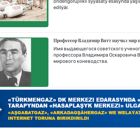
öňdengörüjilikli syýasaty esasynda ýaşla
edilýär.
Профессор Владимир Витт научил мир 
Имя выдающегося советского ученого
профессора Владимира Оскаровича Ви
мирового коневодства.