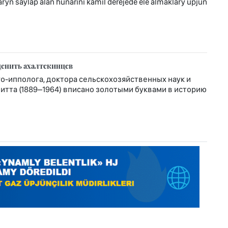
ryň saýlap alan hünärini kämil derejede ele almaklary üpjün
ценить ахалтекинцев
-ипполога, доктора сельскохозяйственных наук и
тта (1889–1964) вписано золотыми буквами в историю