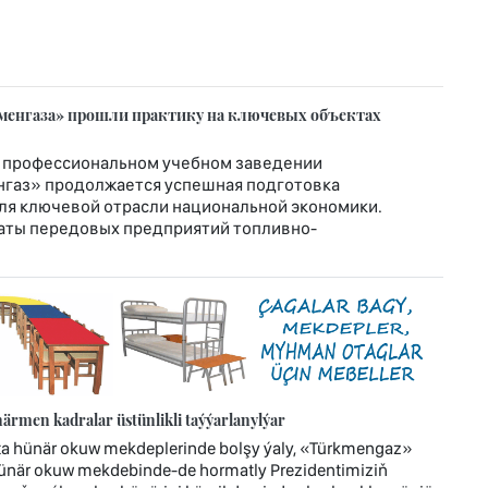
менгаза» прошли практику на ключевых объектах
 профессиональном учебном заведении
нгаз» продолжается успешная подготовка
я ключевой отрасли национальной экономики.
аты передовых предприятий топливно-
rmen kadralar üstünlikli taýýarlanylýar
ta hünär okuw mekdeplerinde bolşy ýaly, «Türkmengaz»
hünär okuw mekdebinde-de hormatly Prezidentimiziň