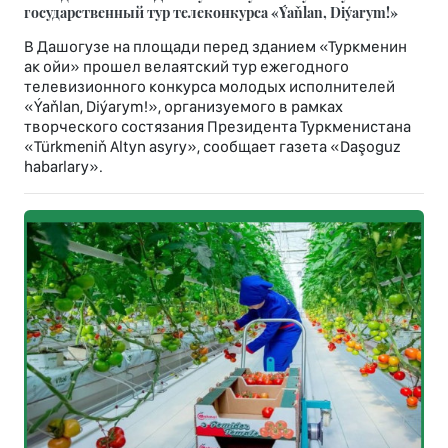
государственный тур телеконкурса «Ýaňlan, Diýarym!»
В Дашогузе на площади перед зданием «Туркменин
ак ойи» прошел велаятский тур ежегодного
телевизионного конкурса молодых исполнителей
«Ýaňlan, Diýarym!», организуемого в рамках
творческого состязания Президента Туркменистана
«Türkmeniň Altyn asyry», сообщает газета «Daşoguz
habarlary».