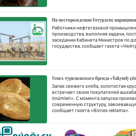
На месторождении Готурдепе наращива
Работники нефтегазовой промышлен
производства, выполняя задачи, по
заседании Кабинета Министров по д
государства, сообщает газета «Нейт
Успех туркменского бренда «Ýakymly çö
Запах свежего хлеба, золотистая хр
встречает своих покупателей ашхаб
önümleri». С момента запуска произв
современную структуру, завоевавшую
сообщает газета «Biznes reklama».