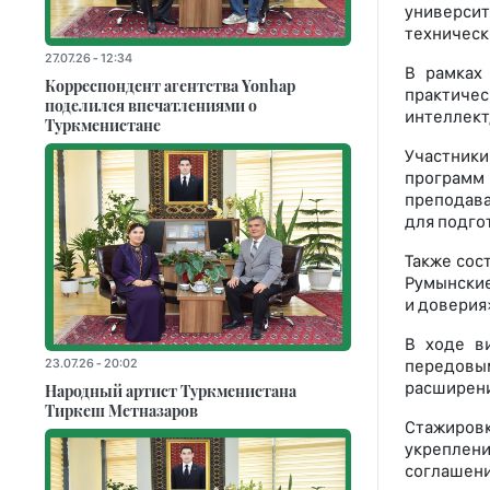
универси
техническ
27.07.26 - 12:34
В рамках
Корреспондент агентства Yonhap
практичес
поделился впечатлениями о
интеллект
Туркменистане
Участник
программ
преподава
для подго
Также сос
Румынские
и доверия
В ходе в
23.07.26 - 20:02
передовы
расширени
Народный артист Туркменистана
Тиркеш Мeтназаров
Стажировк
укреплени
соглашени