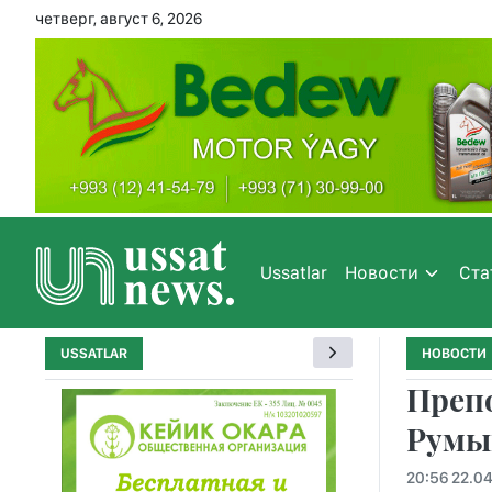
четверг, август 6, 2026
Ussatlar
Новости
Ста
USSATLAR
НОВОСТИ
Препо
Румы
20:56 22.0