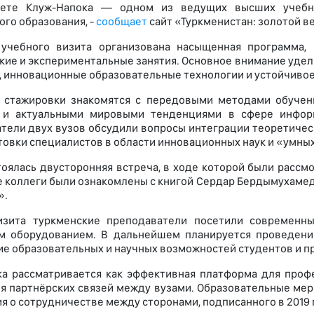
тете Клуж-Напока — одном из ведущих высших учебн
ого образования, -
сообщает
сайт «Туркменистан: золотой ве
 учебного визита организована насыщенная программа, 
кие и экспериментальные занятия. Основное внимание удел
, инновационные образовательные технологии и устойчивое
и стажировки знакомятся с передовыми методами обучен
 и актуальными мировыми тенденциями в сфере информ
тели двух вузов обсудили вопросы интеграции теоретичес
товки специалистов в области инновационных наук и «умны
тоялась двусторонняя встреча, в ходе которой были расс
 коллеги были ознакомлены с книгой Сердар Бердымухамед
».
изита туркменские преподаватели посетили современны
м оборудованием. В дальнейшем планируется проведени
е образовательных и научных возможностей студентов и п
а рассматривается как эффективная платформа для профе
я партнёрских связей между вузами. Образовательные мер
я о сотрудничестве между сторонами, подписанного в 2019 