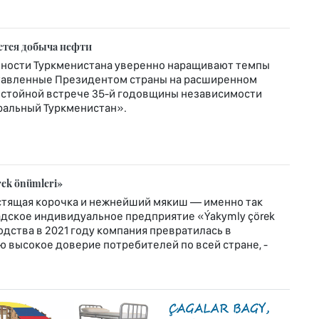
ется добыча нефти
ности Туркменистана уверенно наращивают темпы
ставленные Президентом страны на расширенном
остойной встрече 35-й годовщины независимости
ральный Туркменистан».
rek önümleri»
устящая корочка и нежнейший мякиш — именно так
адское индивидуальное предприятие «Ýakymly çörek
одства в 2021 году компания превратилась в
 высокое доверие потребителей по всей стране, -