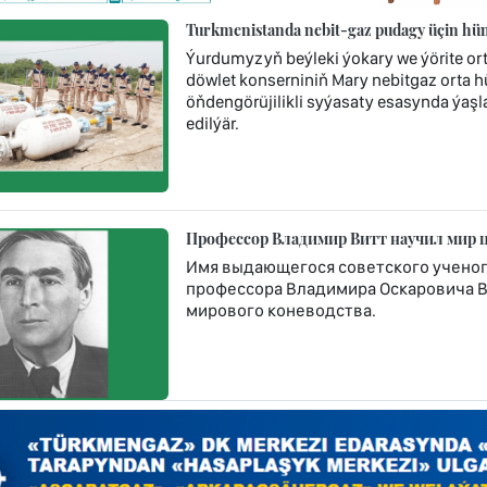
Turkmenistanda nebit-gaz pudagy üçin hünä
Ýurdumyzyň beýleki ýokary we ýörite or
döwlet konserniniň Mary nebitgaz orta 
öňdengörüjilikli syýasaty esasynda ýaşla
edilýär.
Профессор Владимир Витт научил мир 
Имя выдающегося советского ученого
профессора Владимира Оскаровича Ви
мирового коневодства.