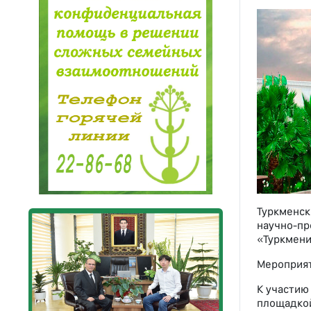
Туркменск
научно-пр
«Туркмени
Мероприят
К участию
площадко