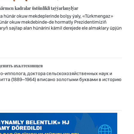
rmen kadralar üstünlikli taýýarlanylýar
ta hünär okuw mekdeplerinde bolşy ýaly, «Türkmengaz»
hünär okuw mekdebinde-de hormatly Prezidentimiziň
ryň saýlap alan hünärini kämil derejede ele almaklary üpjün
ценить ахалтекинцев
-ипполога, доктора сельскохозяйственных наук и
тта (1889–1964) вписано золотыми буквами в историю