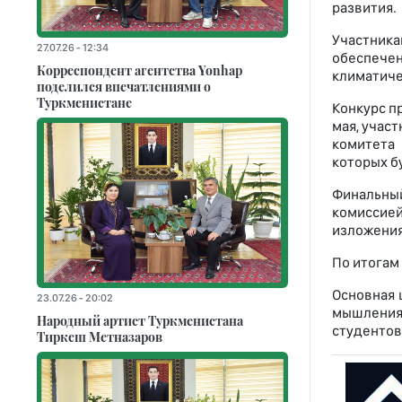
развития.
Участник
27.07.26 - 12:34
обеспече
Корреспондент агентства Yonhap
климатиче
поделился впечатлениями о
Туркменистане
Конкурс пр
мая, учас
комитета 
которых б
Финальный
комиссией
изложения
По итогам
Основная 
23.07.26 - 20:02
мышления.
Народный артист Туркменистана
студентов
Тиркеш Мeтназаров