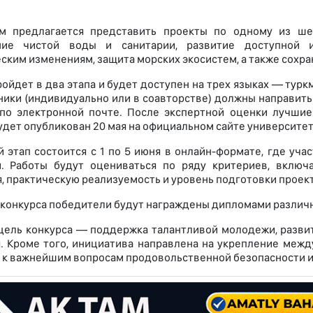
ам предлагается представить проекты по одному из ше
ние чистой воды и санитарии, развитие доступной и
ским изменениям, защита морских экосистем, а также сохр
ойдет в два этапа и будет доступен на трех языках — туркм
тники (индивидуально или в соавторстве) должны направит
по электронной почте. После экспертной оценки лучшие
удет опубликован 20 мая на официальном сайте университет
 этап состоится с 1 по 5 июня в онлайн-формате, где уча
. Работы будут оцениваться по ряду критериев, включа
, практическую реализуемость и уровень подготовки проект
 конкурса победители будут награждены дипломами различ
цель конкурса — поддержка талантливой молодежи, разви
 Кроме того, инициатива направлена на укрепление межд
 к важнейшим вопросам продовольственной безопасности 