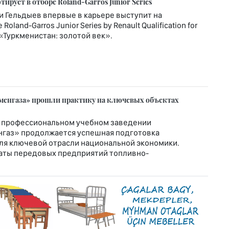
рует в отборе Roland-Garros Junior Series
и Гельдыев впервые в карьере выступит на
nd-Garros Junior Series by Renault Qualification for
т «Туркменистан: золотой век».
менгаза» прошли практику на ключевых объектах
 профессиональном учебном заведении
нгаз» продолжается успешная подготовка
я ключевой отрасли национальной экономики.
аты передовых предприятий топливно-