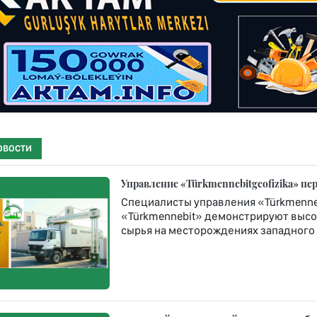
ОВОСТИ
Управление «Türkmennebitgeofizika» п
Специалисты управления «Türkmenneb
«Türkmennebit» демонстрируют высо
сырья на месторождениях западного 