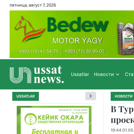
пятница, август 7, 2026
Ussatlar
Новости
Ста
USSATLAR
НОВОСТИ
В Ту
прое
19:44 01.05