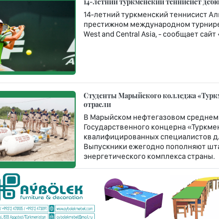
14-летний туркменский теннисист дебюти
14-летний туркменский теннисист Ал
престижном международном турнире Rola
West and Central Asia, - сообщает сай
Студенты Марыйского колледжа «Турк
отрасли
В Марыйском нефтегазовом среднем
Государственного концерна «Туркме
квалифицированных специалистов дл
Выпускники ежегодно пополняют шт
энергетического комплекса страны.