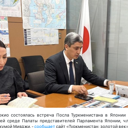
окио состоялась встреча Посла Туркменистана в Япони
ей среде Палаты представителей Парламента Японии, ч
кумой Мияджи, -
сообщает
сайт «Туркменистан: золотой век»