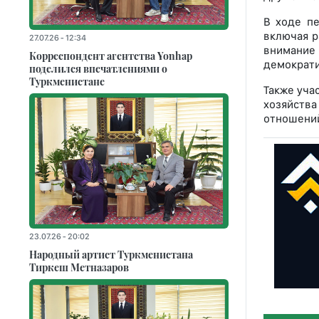
В ходе пе
включая р
27.07.26 - 12:34
внимание 
Корреспондент агентства Yonhap
демократи
поделился впечатлениями о
Туркменистане
Также уча
хозяйства
отношени
23.07.26 - 20:02
Народный артист Туркменистана
Тиркеш Мeтназаров