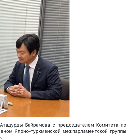
и Атадурды Байрамова с председателем Комитета по
леном Японо-туркменской межпарламентской группы
.