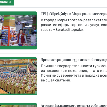
ОВОСТИ
ТРЦ «Ýüpek ýoly» в Мары развивает сер
В городе Мары торгово-развлекател
развитие сферы торговли и услуг, 
газета «Bereketli toprak».
Древние традиции туркменской госуда
Принцип государственности туркмен
из поколения в поколение, — это жи
Понятие суверенитета и порядка все
высшая святыня.
Аграрии Балканского велаята собирают