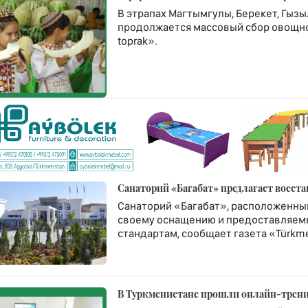
В этрапах Магтымгулы, Берекет, Гызы
продолжается массовый сбор овощной
toprak».
Санаторий «Багабат» предлагает восст
Санаторий «Багабат», расположенный 
своему оснащению и предоставляем
стандартам, сообщает газета «Türkme
В Туркменистане прошли онлайн-трени