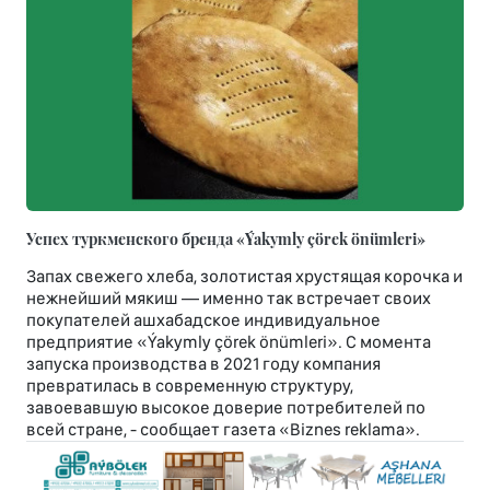
Успех туркменского бренда «Ýakymly çörek önümleri»
Запах свежего хлеба, золотистая хрустящая корочка и
нежнейший мякиш — именно так встречает своих
покупателей ашхабадское индивидуальное
предприятие «Ýakymly çörek önümleri». С момента
запуска производства в 2021 году компания
превратилась в современную структуру,
завоевавшую высокое доверие потребителей по
всей стране, - сообщает газета «Biznes reklama».