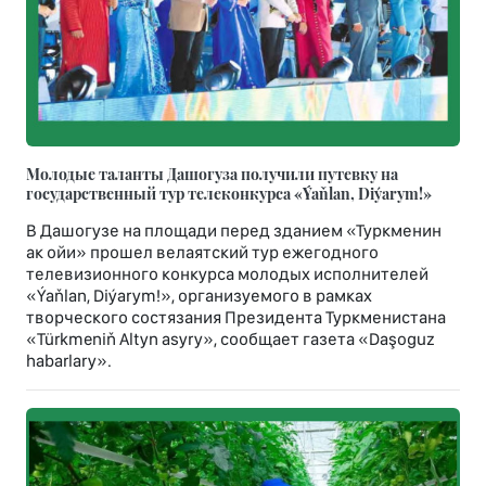
Молодые таланты Дашогуза получили путевку на
государственный тур телеконкурса «Ýaňlan, Diýarym!»
В Дашогузе на площади перед зданием «Туркменин
ак ойи» прошел велаятский тур ежегодного
телевизионного конкурса молодых исполнителей
«Ýaňlan, Diýarym!», организуемого в рамках
творческого состязания Президента Туркменистана
«Türkmeniň Altyn asyry», сообщает газета «Daşoguz
habarlary».