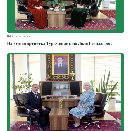
04.11.25 - 12:27
Народная артистка Туркменистана Ляле Бегназарова